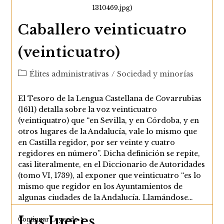
1310469.jpg)
Caballero veinticuatro
(veinticuatro)
Categoría
Élites administrativas
/
Sociedad y minorías
de
la
El Tesoro de la Lengua Castellana de Covarrubias
entrada:
(1611) detalla sobre la voz veinticuatro
(veintiquatro) que “en Sevilla, y en Córdoba, y en
otros lugares de la Andalucía, vale lo mismo que
en Castilla regidor, por ser veinte y cuatro
regidores en número”. Dicha definición se repite,
casi literalmente, en el Diccionario de Autoridades
(tomo VI, 1739), al exponer que veinticuatro “es lo
mismo que regidor en los Ayuntamientos de
algunas ciudades de la Andalucía. Llamándose…
Los Jueces
Caballero
Continuar Leyendo