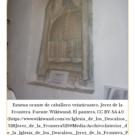
Estatua orante de caballero veinticuatro. Jerez de la
Frontera. Fuente: Wikiwand, El pantera, CC BY-SA 4.0
(https://www.wikiwand.com/es/Iglesia_de_los_Descalzos_
%28Jerez_de_la_Frontera%29#Media/Archivo:Interior_d
e_la_Iglesia_de_los_Descalzos,_Jerez_de_la_Frontera_P