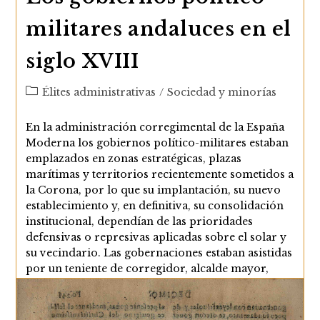
militares andaluces en el
siglo XVIII
Categoría
Élites administrativas
/
Sociedad y minorías
de
la
En la administración corregimental de la España
entrada:
Moderna los gobiernos político-militares estaban
emplazados en zonas estratégicas, plazas
marítimas y territorios recientemente sometidos a
la Corona, por lo que su implantación, su nuevo
establecimiento y, en definitiva, su consolidación
institucional, dependían de las prioridades
defensivas o represivas aplicadas sobre el solar y
su vecindario. Las gobernaciones estaban asistidas
por un teniente de corregidor, alcalde mayor,
designado en la primera mitad del siglo por los
gobernadores bajo la…