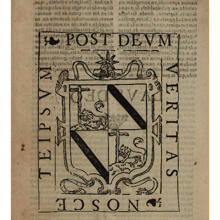
Los
Continuar Leyendo
Gobiernos
Político-
Militares
Andaluces
En
El
Siglo
XVIII