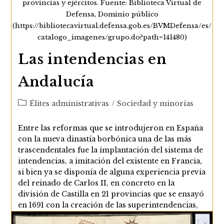
provincias y ejércitos. Fuente: Biblioteca Virtual de
Defensa, Dominio público
(https://bibliotecavirtual.defensa.gob.es/BVMDefensa/es/
catalogo_imagenes/grupo.do?path=141480)
Las intendencias en
Andalucía
Categoría
Élites administrativas
/
Sociedad y minorías
de
la
Entre las reformas que se introdujeron en España
entrada:
con la nueva dinastía borbónica una de las más
trascendentales fue la implantación del sistema de
intendencias, a imitación del existente en Francia,
si bien ya se disponía de alguna experiencia previa
del reinado de Carlos II, en concreto en la
división de Castilla en 21 provincias que se ensayó
en 1691 con la creación de las superintendencias,
orientadas sobre todo a la racionalización de la