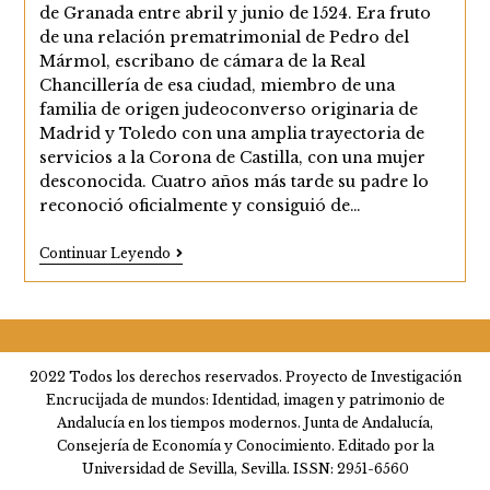
entrada:
de Granada entre abril y junio de 1524. Era fruto
de una relación prematrimonial de Pedro del
Mármol, escribano de cámara de la Real
Chancillería de esa ciudad, miembro de una
familia de origen judeoconverso originaria de
Madrid y Toledo con una amplia trayectoria de
servicios a la Corona de Castilla, con una mujer
desconocida. Cuatro años más tarde su padre lo
reconoció oficialmente y consiguió de…
Luis
Continuar Leyendo
Del
Mármol
Carvajal
(1524-
1600)
2022 Todos los derechos reservados. Proyecto de Investigación
Encrucijada de mundos: Identidad, imagen y patrimonio de
Andalucía en los tiempos modernos. Junta de Andalucía,
Consejería de Economía y Conocimiento. Editado por la
Universidad de Sevilla, Sevilla. ISSN: 2951-6560