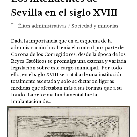
Sevilla en el siglo XVIII
Categoría
Élites administrativas
/
Sociedad y minorías
de
la
Dada la importancia que en el esquema de la
entrada:
administración local tenía el control por parte de
Corona de los Corregidores, desde la época de los
Reyes Católicos se promulga una extensa y variada
legislación sobre este cargo municipal. Por todo
ello, en el siglo XVIII se trataba de una institución
totalmente asentada y solo se dictaron ligeras
medidas que afectaban más a sus formas que a su
fondo. La reforma fundamental fue la
implantación de…
Los
Continuar Leyendo
Intendentes
De
Sevilla
En