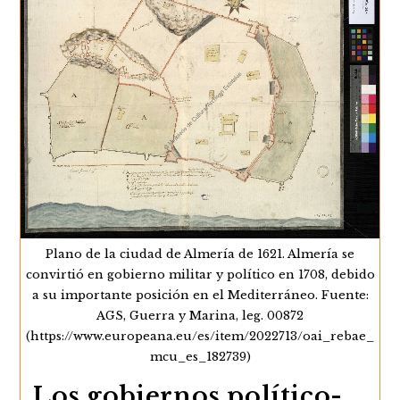
recaudación de…
Las
Continuar Leyendo
Intendencias
En
Andalucía
Plano de la ciudad de Almería de 1621. Almería se
convirtió en gobierno militar y político en 1708, debido
a su importante posición en el Mediterráneo. Fuente:
AGS, Guerra y Marina, leg. 00872
(https://www.europeana.eu/es/item/2022713/oai_rebae_
mcu_es_182739)
Los gobiernos político-