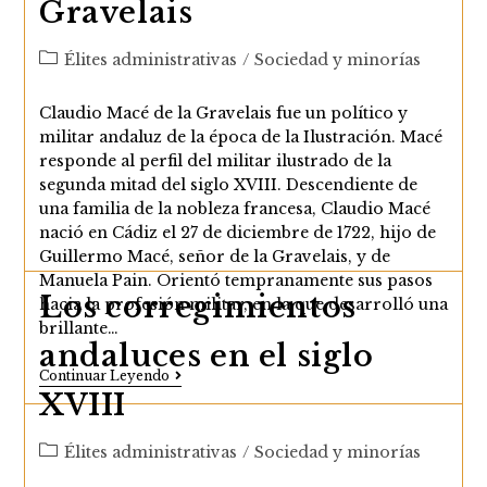
Gravelais
Categoría
Élites administrativas
/
Sociedad y minorías
de
la
Claudio Macé de la Gravelais fue un político y
entrada:
militar andaluz de la época de la Ilustración. Macé
responde al perfil del militar ilustrado de la
segunda mitad del siglo XVIII. Descendiente de
una familia de la nobleza francesa, Claudio Macé
nació en Cádiz el 27 de diciembre de 1722, hijo de
Guillermo Macé, señor de la Gravelais, y de
Manuela Pain. Orientó tempranamente sus pasos
Los corregimientos
hacia la profesión militar, en la que desarrolló una
brillante…
andaluces en el siglo
Claudio
Continuar Leyendo
Macé
XVIII
De
La
Gravelais
Categoría
Élites administrativas
/
Sociedad y minorías
de