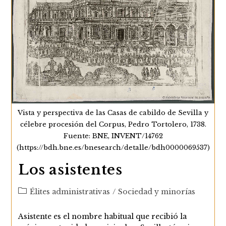
El
Siglo
XVIII
Vista y perspectiva de las Casas de cabildo de Sevilla y
célebre procesión del Corpus, Pedro Tortolero, 1738.
Fuente: BNE, INVENT/14762
(https://bdh.bne.es/bnesearch/detalle/bdh0000069537)
Los asistentes
Categoría
Élites administrativas
/
Sociedad y minorías
de
la
Asistente es el nombre habitual que recibió la
entrada: