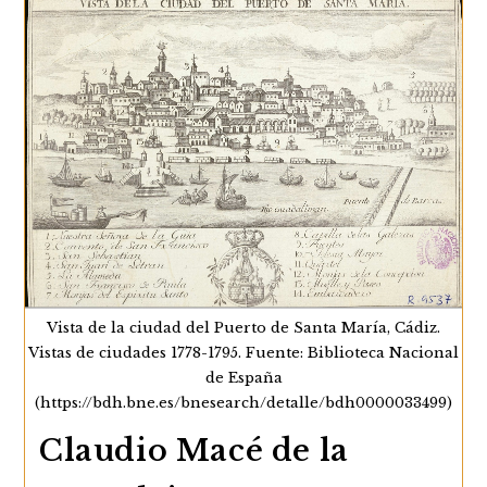
las causas de los mercaderes a…
Los
Continuar Leyendo
Jueces
Conservadores
De
Las
Naciones
Extranjeras
En
La
Andalucía
Moderna
Vista de la ciudad del Puerto de Santa María, Cádiz.
Vistas de ciudades 1778-1795. Fuente: Biblioteca Nacional
de España
(https://bdh.bne.es/bnesearch/detalle/bdh0000033499)
Claudio Macé de la