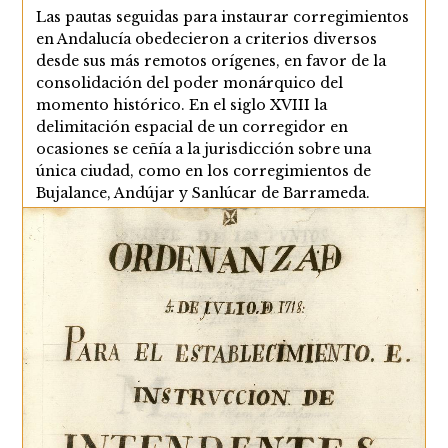
la
Las pautas seguidas para instaurar corregimientos
entrada:
en Andalucía obedecieron a criterios diversos
desde sus más remotos orígenes, en favor de la
consolidación del poder monárquico del
momento histórico. En el siglo XVIII la
delimitación espacial de un corregidor en
ocasiones se ceñía a la jurisdicción sobre una
única ciudad, como en los corregimientos de
Bujalance, Andújar y Sanlúcar de Barrameda.
Otras veces un corregimiento reunía bajo su tutela
a varias ciudades y pueblos limítrofes, tanto por…
Los
Continuar Leyendo
Corregimientos
Andaluces
En
El
Siglo
XVIII