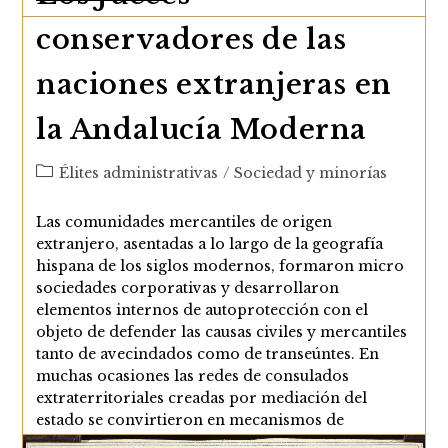
Veinticuatro
(veinticuatro)
conservadores de las
naciones extranjeras en
la Andalucía Moderna
Categoría
Élites administrativas
/
Sociedad y minorías
de
la
Las comunidades mercantiles de origen
entrada:
extranjero, asentadas a lo largo de la geografía
hispana de los siglos modernos, formaron micro
sociedades corporativas y desarrollaron
elementos internos de autoprotección con el
objeto de defender las causas civiles y mercantiles
tanto de avecindados como de transeúntes. En
muchas ocasiones las redes de consulados
extraterritoriales creadas por mediación del
estado se convirtieron en mecanismos de
vigilancia y fiscalización más que de protección de