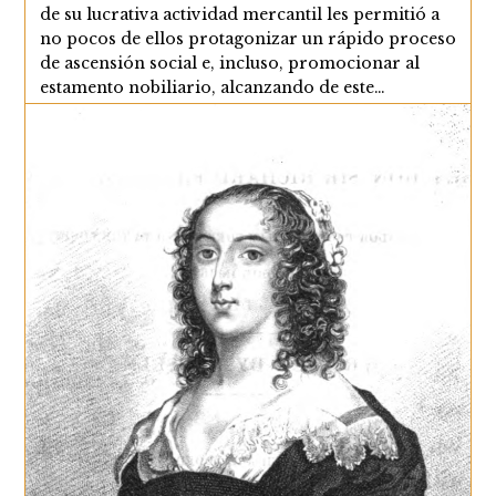
de su lucrativa actividad mercantil les permitió a
no pocos de ellos protagonizar un rápido proceso
de ascensión social e, incluso, promocionar al
estamento nobiliario, alcanzando de este…
La
Continuar Leyendo
Vida
Material
De
Los
Grandes
Comerciantes
Y
Cargadores
A
Indias