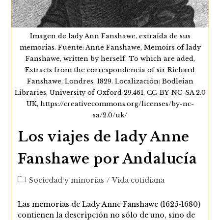
Imagen de lady Ann Fanshawe, extraída de sus
memorias. Fuente: Anne Fanshawe, Memoirs of lady
Fanshawe, written by herself. To which are aded,
Extracts from the correspondencia of sir Richard
Fanshawe, Londres, 1829. Localización: Bodleian
Libraries, University of Oxford 29.461. CC-BY-NC-SA 2.0
UK, https://creativecommons.org/licenses/by-nc-
sa/2.0/uk/
Los viajes de lady Anne
Fanshawe por Andalucía
Categoría
Sociedad y minorías
/
Vida cotidiana
de
la
Las memorias de Lady Anne Fanshawe (1625-1680)
entrada:
contienen la descripción no sólo de uno, sino de