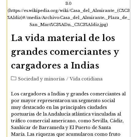
3.0
(https://es.wikipedia.org/wiki/Casa_del_Almirante_(C%C3
%A1diz)#/media/Archivo:Casa_del_Almirante,_Plaza_de_
San_Mart%C3%ADn,_C%C3%A1diz.jpg)
La vida material de los
grandes comerciantes y
cargadores a Indias
Categoría
Sociedad y minorías
/
Vida cotidiana
de
la
Los cargadores a Indias y grandes comerciantes al
entrada:
por mayor representaron un segmento social
muy destacado en las principales ciudades
portuarias de la Andalucía atlántica vinculadas al
tráfico comercial americano, como Sevilla, Cádiz,
Sanlúcar de Barrameda y El Puerto de Santa
María. Las riquezas que acumularon como fruto