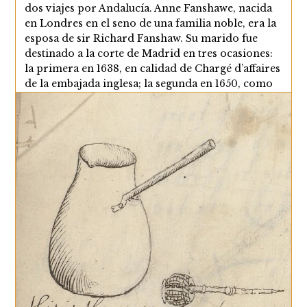
dos viajes por Andalucía. Anne Fanshawe, nacida
en Londres en el seno de una familia noble, era la
esposa de sir Richard Fanshaw. Su marido fue
destinado a la corte de Madrid en tres ocasiones:
la primera en 1638, en calidad de Chargé d’affaires
de la embajada inglesa; la segunda en 1650, como
enviado extraordinario para recaudar fondos
contra Cromwell;…
Los
Continuar Leyendo
Viajes
De
Lady
Anne
Fanshawe
Por
Andalucía