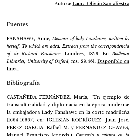
Autora:
Laura Oliván Santaliestra
Fuentes
FANSHAWE
,
Anne,
Memoirs of lady Fanshawe, written by
herself. To which are aded, Extracts from the correspondencia
of sir Richard Fanshawe
, Londres, 1829. En
Bodleian
Libraries, University of Oxford
, ms. 29.461.
Disponible en
línea
.
Bibliografía
CASTAÑEDA FERNÁNDEZ, María, “Un ejemplo de
transculturalidad y diplomacia en la época moderna:
la embajadora Lady Fanshawe en la corte madrileña
(1664-1666)”, en: IGLESIAS RODRÍGUEZ, Juan José,
PÉREZ GARCÍA, Rafael M. y FERNÁNDEZ CHAVES,
Manuel Francisco (coords.),
Comercio y cultura en la