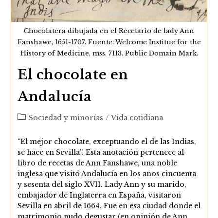
Chocolatera dibujada en el Recetario de lady Ann
Fanshawe, 1651-1707. Fuente: Welcome Institue for the
History of Medicine, mss. 7113. Public Domain Mark.
El chocolate en
Andalucía
Categoría
Sociedad y minorías
/
Vida cotidiana
de
la
“El mejor chocolate, exceptuando el de las Indias,
entrada:
se hace en Sevilla”. Esta anotación pertenece al
libro de recetas de Ann Fanshawe, una noble
inglesa que visitó Andalucía en los años cincuenta
y sesenta del siglo XVII. Lady Ann y su marido,
embajador de Inglaterra en España, visitaron
Sevilla en abril de 1664. Fue en esa ciudad donde el
matrimonio pudo degustar (en opinión de Ann