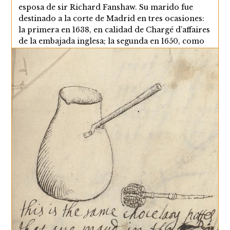
esposa de sir Richard Fanshaw. Su marido fue
destinado a la corte de Madrid en tres ocasiones:
la primera en 1638, en calidad de Chargé d’affaires
de la embajada inglesa; la segunda en 1650, como
enviado extraordinario para recaudar fondos
contra Cromwell;…
Los
Continuar Leyendo
Viajes
De
Lady
Anne
Fanshawe
Por
Andalucía