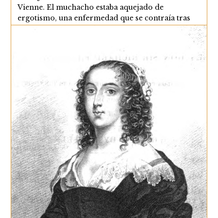
Vienne. El muchacho estaba aquejado de
ergotismo, una enfermedad que se contraía tras
ingerir pan de centeno…
Hospital
Continuar Leyendo
De
San
Antonio
Abad
De
Baeza