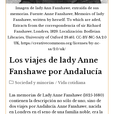
Imagen de lady Ann Fanshawe, extraída de sus
memorias. Fuente: Anne Fanshawe, Memoirs of lady
Fanshawe, written by herself. To which are aded,
Extracts from the correspondencia of sir Richard
Fanshawe, Londres, 1829. Localización: Bodleian
Libraries, University of Oxford 29.461. CC-BY-NC-SA 2.0
UK, https://creativecommons.org/licenses/by-nc-
sa/2.0/uk/
Los viajes de lady Anne
Fanshawe por Andalucía
Categoría
Sociedad y minorías
/
Vida cotidiana
de
la
Las memorias de Lady Anne Fanshawe (1625-1680)
entrada:
contienen la descripción no sólo de uno, sino de
dos viajes por Andalucía. Anne Fanshawe, nacida
en Londres en el seno de una familia noble, era la