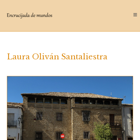
Saltar
al
contenido
Laura Oliván Santaliestra