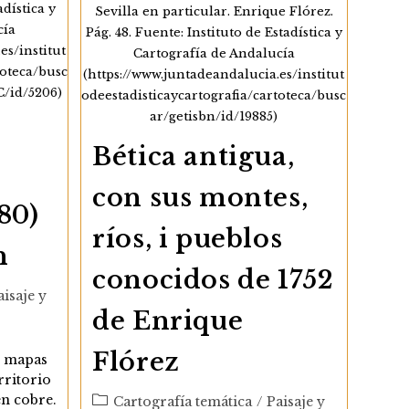
adística y
Sevilla en particular. Enrique Flórez.
cía
Pág. 48. Fuente: Instituto de Estadística y
es/institut
Cartografía de Andalucía
toteca/busc
(https://www.juntadeandalucia.es/institut
C/id/5206)
odeestadisticaycartografia/cartoteca/busc
ar/getisbn/id/19885)
Bética antigua,
con sus montes,
80)
ríos, i pueblos
n
conocidos de 1752
aisaje y
de Enrique
Flórez
s mapas
rritorio
n cobre.
Categoría
Cartografía temática
/
Paisaje y