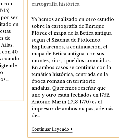
de
n con
cartografía histórica
la
715),
entrada:
 por ser
Ya hemos analizado en otro estudio
ditado en
sobre la cartografía de Enrique
estas
Flórez el mapa de la Betica antigua
es de
segun el Sistema de Ptolomeo.
Atlas.
Explicaremos, a continuación, el
a con 40
mapa de Betica antigua, con sus
s cuando
montes, rios, i pueblos conocidos.
igtende
En ambos casos se continúa con la
co
temática histórica, centrada en la
ros…
época romana en territorio
andaluz. Queremos reseñar que
uno y otro están fechados en 1752.
Antonio Marín (1713-1770) es el
impresor de ambos mapas, además
de…
Bética
Continuar Leyendo
Antigua,
Con