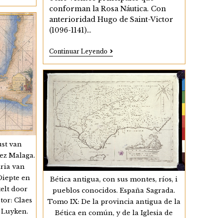
conforman la Rosa Náutica. Con
anterioridad Hugo de Saint-Victor
(1096-1141)…
La
Continuar Leyendo
Rosa
nghe
De
Los
Vientos
En
he
La
Cartografía
Renacentista
Del
Territorio
Andaluz
ust van
lez Malaga.
ria van
Diepte en
Bética antigua, con sus montes, ríos, i
elt door
pueblos conocidos. España Sagrada.
tor: Claes
Tomo IX: De la provincia antigua de la
n Luyken.
Bética en común, y de la Iglesia de