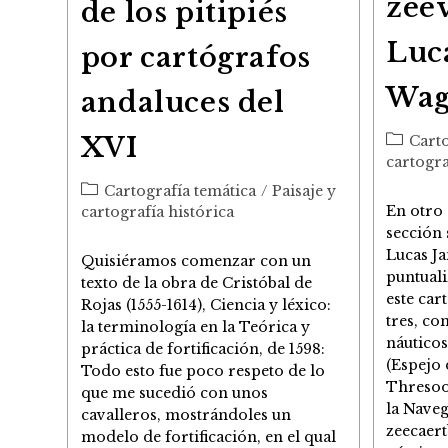
zeev
de los pitipiés
Luc
por cartógrafos
Wag
andaluces del
Categor
XVI
Carto
de
cartogra
la
Categoría
Cartografía temática
/
Paisaje y
entrada:
de
En otro 
cartografía histórica
la
sección 
entrada:
Lucas J
Quisiéramos comenzar con un
puntual
texto de la obra de Cristóbal de
este car
Rojas (1555-1614), Ciencia y léxico:
tres, co
la terminología en la Teórica y
náuticos
práctica de fortificación, de 1598:
(Espejo 
Todo esto fue poco respeto de lo
Thresoo
que me sucedió con unos
la Naveg
cavalleros, mostrándoles un
zeecaert
modelo de fortificación, en el qual