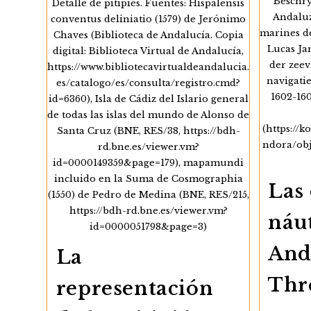
Beschry
Detalle de pitipiés. Fuentes: Hispalensis
Andaluz
conventus deliniatio (1579) de Jerónimo
marines d
Chaves (Biblioteca de Andalucía. Copia
Lucas J
digital: Biblioteca Virtual de Andalucía,
der zee
https://www.bibliotecavirtualdeandalucia.
navigati
es/catalogo/es/consulta/registro.cmd?
1602-160
id=6360), Isla de Cádiz del Islario general
de todas las islas del mundo de Alonso de
(https://k
Santa Cruz (BNE, RES/38, https://bdh-
ndora/obj
rd.bne.es/viewer.vm?
id=0000149359&page=179), mapamundi
incluido en la Suma de Cosmographia
Las 
(1550) de Pedro de Medina (BNE, RES/215,
https://bdh-rd.bne.es/viewer.vm?
náut
id=0000051798&page=3)
And
La
Thr
representación