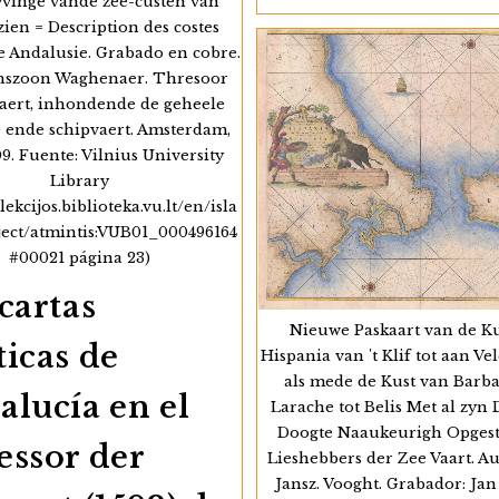
vinge vande zee-custen van
Cartas
Tomares
Náuticas
(1628)
ien = Description des costes
De
De
e Andalusie. Grabado en cobre.
La
Miguel
Costa
De
anszoon Waghenaer. Thresoor
Andaluza
Obando
vaert, inhondende de geheele
Del
Nieuwe
e ende schipvaert. Amsterdam,
Beschryvi
9. Fuente: Vilnius University
Ende
Library
Caertboeck
Vande
olekcijos.biblioteka.vu.lt/en/isla
Midlandtsc
ect/atmintis:VUB01_000496164
Zee
(1595)
#00021 página 23)
De
Willem
cartas
Barentsz
Nieuwe Paskaart van de K
icas de
Hispania van 't Klif tot aan Ve
als mede de Kust van Barba
alucía en el
Larache tot Belis Met al zyn 
Doogte Naaukeurigh Opgest
essor der
Lieshebbers der Zee Vaart. Au
Jansz. Vooght. Grabador: Ja