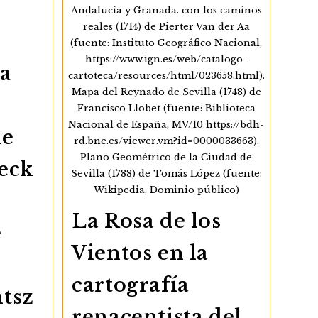
Andalucía y Granada. con los caminos
reales (1714) de Pierter Van der Aa
(fuente: Instituto Geográfico Nacional,
https://www.ign.es/web/catalogo-
za
cartoteca/resources/html/023658.html).
Mapa del Reynado de Sevilla (1748) de
Francisco Llobet (fuente: Biblioteca
Nacional de España, MV/10 https://bdh-
he
rd.bne.es/viewer.vm?id=0000033663).
Plano Geométrico de la Ciudad de
eck
Sevilla (1788) de Tomás López (fuente:
Wikipedia, Dominio público)
La Rosa de los
e
Vientos en la
cartografía
tsz
renacentista del