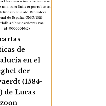
en Havenen = Andaluziae orae
 una cum fluiis et portubus at
elineato. Fuente: Biblioteca
onal de España, GMG/1025
://bdh-rd.bne.es/viewer.vm?
id=0000001642)
cartas
icas de
alucía en el
eghel der
aerdt (1584-
) de Lucas
szoon