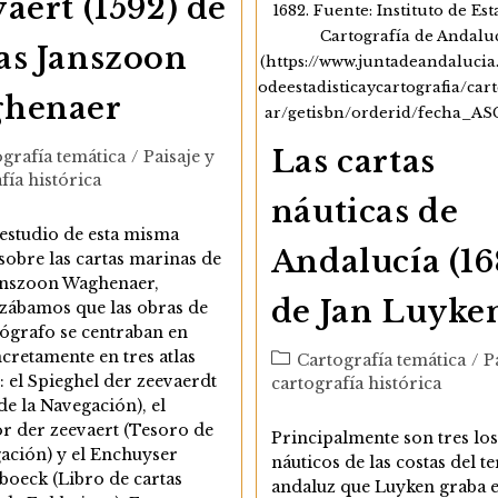
aert (1592) de
1682. Fuente: Instituto de Est
Cartografía de Andalu
as Janszoon
(https://www.juntadeandalucia.
odeestadisticaycartografia/car
henaer
ar/getisbn/orderid/fecha_AS
Las cartas
ía
grafía temática
/
Paisaje y
fía histórica
náuticas de
estudio de esta misma
Andalucía (16
sobre las cartas marinas de
anszoon Waghenaer,
de Jan Luyke
izábamos que las obras de
tógrafo se centraban en
ncretamente en tres atlas
Categoría
Cartografía temática
/
P
de
: el Spieghel der zeevaerdt
cartografía histórica
la
de la Navegación), el
entrada:
r der zeevaert (Tesoro de
Principalmente son tres lo
ación) y el Enchuyser
náuticos de las costas del te
boeck (Libro de cartas
andaluz que Luyken graba e