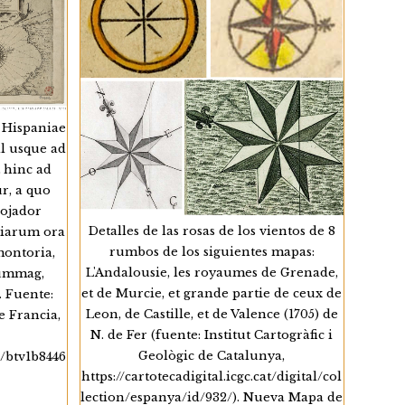
 Hispaniae
al usque ad
 hinc ad
r, a quo
ojador
Detalles de las rosas de los vientos de 8
riarum ora
rumbos de los siguientes mapas:
montoria,
L'Andalousie, les royaumes de Grenade,
summag,
et de Murcie, et grande partie de ceux de
. Fuente:
Leon, de Castille, et de Valence (1705) de
e Francia,
N. de Fer (fuente: Institut Cartogràfic i
Geològic de Catalunya,
48/btv1b8446
https://cartotecadigital.icgc.cat/digital/col
lection/espanya/id/932/). Nueva Mapa de