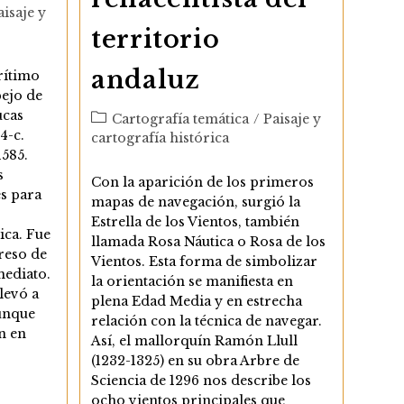
aisaje y
territorio
andaluz
rítimo
pejo de
ucas
Categoría
Cartografía temática
/
Paisaje y
4-c.
de
cartografía histórica
1585.
la
entrada:
s
Con la aparición de los primeros
s para
mapas de navegación, surgió la
Estrella de los Vientos, también
ica. Fue
llamada Rosa Náutica o Rosa de los
reso de
Vientos. Esta forma de simbolizar
mediato.
la orientación se manifiesta en
levó a
plena Edad Media y en estrecha
unque
relación con la técnica de navegar.
n en
Así, el mallorquín Ramón Llull
(1232-1325) en su obra Arbre de
Sciencia de 1296 nos describe los
ocho vientos principales que