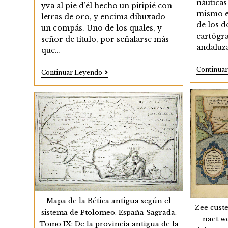
náuticas
yva al pie d’él hecho un pitipié con
mismo e
letras de oro, y encima dibuxado
de los d
un compás. Uno de los quales, y
cartógra
señor de título, por señalarse más
andaluz
que…
Continua
La
Continuar Leyendo
Representación
De
Los
Pitipiés
Por
Cartógrafos
Andaluces
Del
XVI
Mapa de la Bética antigua según el
Zee cust
sistema de Ptolomeo. España Sagrada.
naet w
Tomo IX: De la provincia antigua de la