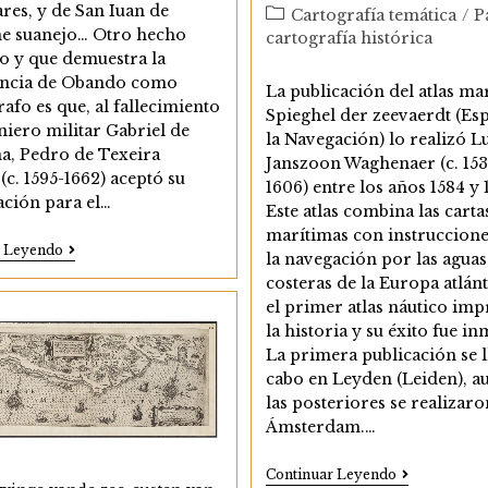
res, y de San Iuan de
Categoría
Cartografía temática
/
P
he suanejo… Otro hecho
de
cartografía histórica
la
o y que demuestra la
entrada:
ncia de Obando como
La publicación del atlas ma
fo es que, al fallecimiento
Spieghel der zeevaerdt (Es
niero militar Gabriel de
la Navegación) lo realizó L
na, Pedro de Texeira
Janszoon Waghenaer (c. 153
(c. 1595-1662) aceptó su
1606) entre los años 1584 y 
ación para el…
Este atlas combina las carta
marítimas con instruccione
Las
r Leyendo
la navegación por las aguas
Plantas
costeras de la Europa atlánt
De
Las
el primer atlas náutico imp
Villas
la historia y su éxito fue in
De
La primera publicación se l
Peñaflor
(1628)
cabo en Leyden (Leiden), a
Y
las posteriores se realizaro
San
Juan
Ámsterdam.…
De
Aznalfarache
Las
Continuar Leyendo
Y