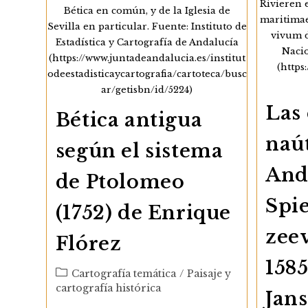
Rivieren 
Bética en común, y de la Iglesia de
maritimae
Sevilla en particular. Fuente: Instituto de
vivum d
Estadística y Cartografía de Andalucía
Naci
(https://www.juntadeandalucia.es/institut
(https
odeestadisticaycartografia/cartoteca/busc
ar/getisbn/id/5224)
Las 
Bética antigua
naút
según el sistema
And
de Ptolomeo
Spi
(1752) de Enrique
zeev
Flórez
1585
Categoría
Cartografía temática
/
Paisaje y
de
cartografía histórica
Jan
la