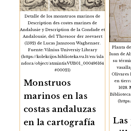
Detalle de los monstruos marinos de
Description des costes marines de
Andalusie y Description de la Condade et
Andalousie, del Thresoor der zeevaert
(1592) de Lucas Janszoon Waghenaer.
Planta de
Fuente: Vilnius Universiy Library
Iuan de Al
(https://kolekcijos.biblioteka.vu.lt/en/isla
su térmi
ndora/object/atmintis:VUB01_000496164
vasall
#00021)
Olivares
Monstruos
en tierr
1628.
marinos en las
Bibliotec
(https
costas andaluzas
Las 
en la cartografía