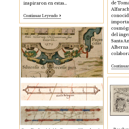
de Toma
inspiraron en estas…
Alfarac
conocid
Monstruos
Continuar Leyendo
Marinos
importa
En
cosmógra
Las
Costas
del inge
Andaluzas
Santa A
En
Alberna 
La
Cartografía
colabor
Del
XVI
Continua