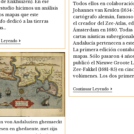
 de Enkhuizen). En ese
Todos ellos en colaboració
studio hicimos un análisis
Johannes van Keulen (1654-1
os mapas que este
cartógrafo alemán, famoso
fo dedicó a las tierras
el creador del Zee-Atlas, e
as…
Ámsterdam en 1680. Todas 
cartas náuticas subregional
Las
r Leyendo
Andalucía pertenecen a este 
Cartas
La primera edición contab
Náuticas
De
mapas. Sólo pasaron 4 año
Andalucía
publicó el Nieuwe Groote L
En
Zee-Fakkel (1681-85) en cin
El
Thressor
volúmenes. Los dos prime
Der
Zeevaert
(1592)
Las
Continuar Leyendo
De
Cartas
Lucas
Náuticas
Janszoon
De
Waghenaer
Andalucía
(1680)
De
en von Andaluzien ghemaeckt
Jan
Luyken
esen en ghedaente, met zijn