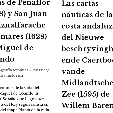
as de Peñaflor
Las cartas
8) y San Juan
náuticas de la
Aznalfarache
costa andalu
omares (1628)
del Nieuwe
Miguel de
beschryving
ndo
ende Caertbo
vande
ía
grafía temática
/
Paisaje y
fía histórica
Midlandtsch
conoce de la vida del
Zee (1595) de
 Miguel de Obando (u
 Se sabe que llegó a ser
Willem Baren
a del Rey según consta en
 del mapa Planta de la villa