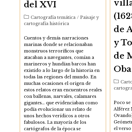
vill
del XVI
(162
Categoría
Cartografía temática
/
Paisaje y
de
cartografía histórica
de 
la
entrada:
Cuentos y demás narraciones
y T
marinas donde se relacionaban
monstruos terroríficos que
de 
atacaban a navegantes, comían a
marineros y hundían barcos han
Oba
existido a lo largo de la historia en
todas las regiones del mundo. En
Categor
Carto
muchas ocasiones el origen de
de
cartogra
estos relatos eran encuentros reales
la
con ballenas, narvales, calamares
entrada:
Poco se 
gigantes… que evidenciaban como
Alférez
podía evolucionar un relato de
Ovando).
unos hechos verídicos a otros
Geómetr
fabulosos. La mayoría de los
el verso
cartógrafos de la época se