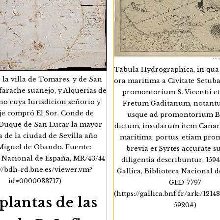
Tabula Hydrographica, in qua
 la villa de Tomares, y de San
ora maritima a Civitate Setub
farache suanejo, y Alquerias de
promontorium S. Vicentii et
no cuya Iurisdicion señorio y
Fretum Gaditanum, notantu
aje compró El Sor. Conde de
usque ad promontorium B
 Duque de San Lucar la mayor
dictum, insularum item Cana
a de la ciudad de Sevilla año
maritima, portus, etiam pro
 Miguel de Obando. Fuente:
brevia et Syrtes accurate 
a Nacional de España, MR/43/44
diligentia describuntur, 1594
://bdh-rd.bne.es/viewer.vm?
Gallica, Biblioteca Nacional d
id=0000033717)
GED-7797
(https://gallica.bnf.fr/ark:/121
plantas de las
5920#)