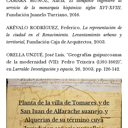
CÁMARA MUÑOZ, Alicia,
El dibujante ingeniero al
servicio de la monarquía hispánica: siglos XVI-XVIII
,
Fundación Juanelo Turriano, 2016.
ARÉVALO RODRÍGUEZ, Federico,
La representación de
la ciudad en el Renacimiento. Levantamiento urbano y
territorial,
Fundación Caja de Arquitectos, 2003.
ORELLA UNZUÉ, José Luis, “Geografías guipuzcoanas
de la modernidad (VII): Pedro Teixeira (1595-1662)”,
en
Lurralde: Investigación y espacio
, 26, 2003, pp. 126-142.
Planta de la villa de Tomares, y de
San Iuan de Alfarache suanejo, y
Alquerias de su término cuya