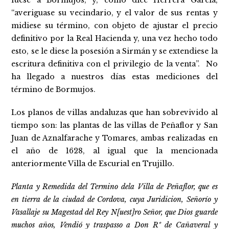
fuese a Bormujos, y, como dice Herrera García,
“averiguase su vecindario, y el valor de sus rentas y
midiese su término, con objeto de ajustar el precio
definitivo por la Real Hacienda y, una vez hecho todo
esto, se le diese la posesión a Sirmán y se extendiese la
escritura definitiva con el privilegio de la venta”. No
ha llegado a nuestros días estas mediciones del
término de Bormujos.
Los planos de villas andaluzas que han sobrevivido al
tiempo son: las plantas de las villas de Peñaflor y San
Juan de Aznalfarache y Tomares, ambas realizadas en
el año de 1628, al igual que la mencionada
anteriormente Villa de Escurial en Trujillo.
Planta y Remedida del Termino dela Villa de Peñaflor, que es
en tierra de la ciudad de Cordova, cuya Juridicion, Señorío y
Vasallaje su Magestad del Rey N[uest]ro Señor, que Dios guarde
muchos años, Vendió y traspasso a Don Rº de Cañaveral y