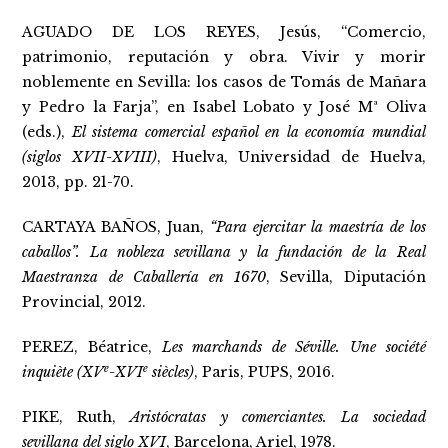
AGUADO DE LOS REYES, Jesús, “Comercio,
patrimonio, reputación y obra. Vivir y morir
noblemente en Sevilla: los casos de Tomás de Mañara
y Pedro la Farja”, en Isabel Lobato y José Mª Oliva
(eds.),
El sistema comercial español en la economía mundial
(siglos XVII-XVIII)
, Huelva, Universidad de Huelva,
2013, pp. 21-70.
CARTAYA BAÑOS, Juan,
“Para ejercitar la maestría de los
caballos”. La nobleza sevillana y la fundación de la Real
Maestranza de Caballería en 1670
, Sevilla, Diputación
Provincial, 2012.
PEREZ, Béatrice,
Les marchands de Séville. Une société
e
e
inquiète (XV
-XVI
siècles)
, Paris, PUPS, 2016.
PIKE, Ruth,
Aristócratas y comerciantes. La sociedad
sevillana del siglo XVI
, Barcelona, Ariel, 1978.