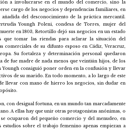
ción a involucrarse en el mundo del comercio, sino la
erse cargo de los negocios y dependencias familiares, en
d añadida del desconocimiento de la práctica mercantil.
rtrudis Youngh Poleni, condesa de Torres, mujer del
muerte en 1803, Retortillo dejó sus negocios en un estado
s que tomar las riendas para aclarar la situación del
s comerciales de su difunto esposo en Cádiz, Veracruz,
uropa. Su fortaleza y determinación personal quedaron
a de fue madre de nada menos que veintiún hijos, de los
is Youngh consiguió poner orden en la confusión y llevar
 activos de su marido. En todo momento, a lo largo de este
e llevar con mano de hierro los negocios, sin dudar en
ropósito.
on, con desigual fortuna, en un mundo tan marcadamente
ano. A ellas hay que unir otras protagonistas anónimas, o
ue se ocuparon del pequeño comercio y del menudeo, en
es estudios sobre el trabajo femenino apenas empiezan a