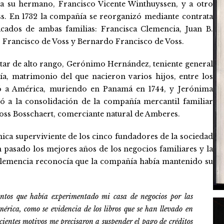
 a su hermano, Francisco Vicente Winthuyssen, y a otro
s. En 1732 la compañía se reorganizó mediante contrata
cados de ambas familias: Francisca Clemencia, Juan B.
Francisco de Voss y Bernardo Francisco de Voss.
tar de alto rango, Gerónimo Hernández, teniente general
ía, matrimonio del que nacieron varios hijos, entre los
só a América, muriendo en Panamá en 1744, y Jerónima
ó a la consolidación de la compañía mercantil familiar
ss Bosschaert, comerciante natural de Amberes.
ica superviviente de los cinco fundadores de la sociedad
n pasado los mejores años de los negocios familiares y la
Clemencia reconocía que la compañía había mantenido su
antos que había experimentado mi casa de negocios por las
mérica, como se evidencia de los libros que se han llevado en
ficientes motivos me precisaron a suspender el pago de créditos