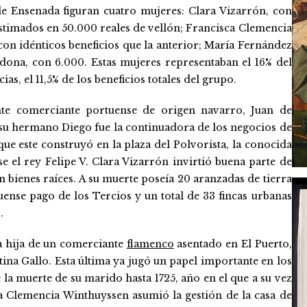
de Ensenada figuran cuatro mujeres: Clara Vizarrón, con
estimados en 50.000 reales de vellón; Francisca Clemencia
on idénticos beneficios que la anterior; María Fernández
dona, con 6.000. Estas mujeres representaban el 16% del
as, el 11,5% de los beneficios totales del grupo.
nte comerciante portuense de origen navarro, Juan de
 su hermano Diego fue la continuadora de los negocios de
ue este construyó en la plaza del Polvorista, la conocida
e el rey Felipe V. Clara Vizarrón invirtió buena parte de
n bienes raíces. A su muerte poseía 20 aranzadas de tierra
ense pago de los Tercios y un total de 33 fincas urbanas
.
a hija de un comerciante
flamenco
asentado en El Puerto,
tina Gallo. Esta última ya jugó un papel importante en los
 la muerte de su marido hasta 1725, año en el que a su vez
ca Clemencia Winthuyssen asumió la gestión de la casa de