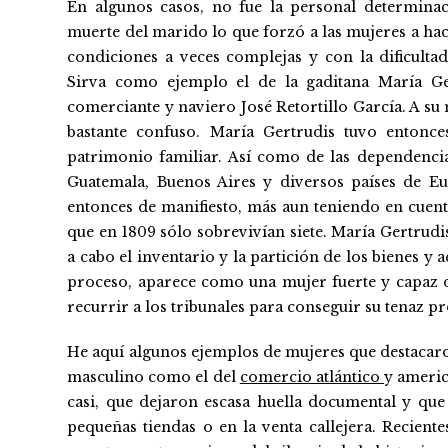
En algunos casos, no fue la personal determina
muerte del marido lo que forzó a las mujeres a hac
condiciones a veces complejas y con la dificulta
Sirva como ejemplo el de la gaditana María Ge
comerciante y naviero José Retortillo García. A su 
bastante confuso. María Gertrudis tuvo entonce
patrimonio familiar. Así como de las dependencia
Guatemala, Buenos Aires y diversos países de E
entonces de manifiesto, más aun teniendo en cuent
que en 1809 sólo sobrevivían siete. María Gertrud
a cabo el inventario y la partición de los bienes y
proceso, aparece como una mujer fuerte y capaz d
recurrir a los tribunales para conseguir su tenaz p
He aquí algunos ejemplos de mujeres que destacar
masculino como el del
comercio atlántico
y americ
casi, que dejaron escasa huella documental y q
pequeñas tiendas o en la venta callejera. Recient