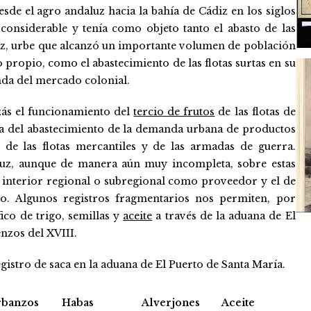
de el agro andaluz hacia la bahía de Cádiz en los siglos
onsiderable y tenía como objeto tanto el abasto de las
iz, urbe que alcanzó un importante volumen de población
propio, como el abastecimiento de las flotas surtas en su
anda del mercado colonial.
zás el funcionamiento del
tercio de frutos
de las flotas de
a del abastecimiento de la demanda urbana de productos
de las flotas mercantiles y de las armadas de guerra.
 luz, aunque de manera aún muy incompleta, sobre estas
l interior regional o subregional como proveedor y el de
io. Algunos registros fragmentarios nos permiten, por
ico de trigo, semillas y
aceite
a través de la aduana de El
enzos del XVIII.
gistro de saca en la aduana de El Puerto de Santa María.
rbanzos
Habas
Alverjones
Aceite