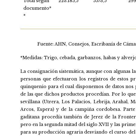
Total según
223.185,5
5573,5
299
documento*
*
Fuente: AHN, Consejos, Escribanía de Cámara
*Medidas: Trigo, cebada, garbanzos, habas y alverjo
La consignación sistemática, aunque con algunas lag
personas que efectuaron los registros de estos p
quinquenio para el cual disponemos de datos nos 
de las que dichos productos procedían. Por lo que 
sevillana (Utrera, Los Palacios, Lebrija, Arahal, 
Arcos, Espera) y de la campiña cordobesa. Parte 
gaditana procedía también de Jerez de la Fronter
pero en la segunda mitad del siglo XVII y las primer
para su producción agraria desviando el curso del 