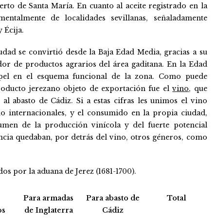
rto de Santa María. En cuanto al aceite registrado en la
entalmente de localidades sevillanas, señaladamente
 Écija.
iudad se convirtió desde la Baja Edad Media, gracias a su
edor de productos agrarios del área gaditana. En la Edad
pel en el esquema funcional de la zona. Como puede
producto jerezano objeto de exportación fue el
vino
, que
 al abasto de Cádiz. Si a estas cifras les unimos el vino
o internacionales, y el consumido en la propia ciudad,
men de la producción vinícola y del fuerte potencial
ncia quedaban, por detrás del vino, otros géneros, como
os por la aduana de Jerez (1681-1700).
Para armadas
Para abasto de
Total
os
de Inglaterra
Cádiz