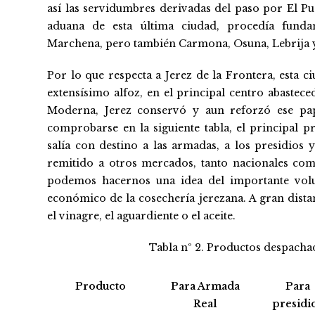
así las servidumbres derivadas del paso por El Pue
aduana de esta última ciudad, procedía fundam
Marchena, pero también Carmona, Osuna, Lebrija y
Por lo que respecta a Jerez de la Frontera, esta c
extensísimo alfoz, en el principal centro abastec
Moderna, Jerez conservó y aun reforzó ese pa
comprobarse en la siguiente tabla, el principal 
salía con destino a las armadas, a los presidios y
remitido a otros mercados, tanto nacionales com
podemos hacernos una idea del importante volu
económico de la cosechería jerezana. A gran dista
el vinagre, el aguardiente o el aceite.
Tabla nº 2. Productos despachad
Producto
Para Armada
Para
Real
presidi