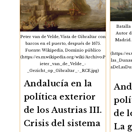
Batalla
Autor d
Peter van de Velde, Vista de Gibraltar con
Madrid.
barcos en el puerto, después de 1675.
Fuente: Wikipedia, Dominio público
(https://e
(https://es.m.wikipedia.org/wiki/Archivo:P
las_Dunas
ieter_van_de_Velde_-
aDeLasDu
_Gezicht_op_Gibraltar_-_RCE.jpg)
Andalucía en la
And
política exterior
polí
de los Austrias III.
de l
Crisis del sistema
La g