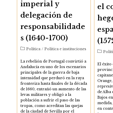
imperial y
el c
delegación de
heg
responsabilidade
espa
s (1640-1700)
(157
Categoría
Política
/
Política e instituciones
Categor
Polít
de
de
la
La rebelión de Portugal convirtió a
la
El éxito
entrada:
Andalucía en uno de los escenarios
entrada:
provinc
principales de la guerra de baja
capitane
intensidad que perduró en la raya
Orange,
fronteriza hasta finales de la década
represiv
de 1660, entrañó un aumento de las
de Alba 
levas militares y obligó a la
Bajos en
población a sufrir el paso de las
medida, 
tropas, como acreditan las quejas
en contr
de la ciudad de Sevilla por el