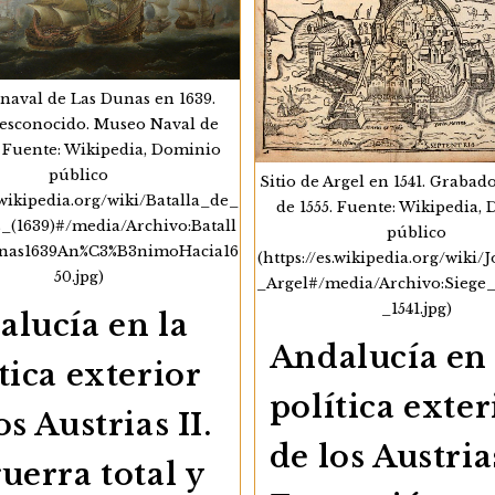
 naval de Las Dunas en 1639.
esconocido. Museo Naval de
 Fuente: Wikipedia, Dominio
público
Sitio de Argel en 1541. Graba
s.wikipedia.org/wiki/Batalla_de_
de 1555. Fuente: Wikipedia,
_(1639)#/media/Archivo:Batall
público
nas1639An%C3%B3nimoHacia16
(https://es.wikipedia.org/wiki
50.jpg)
_Argel#/media/Archivo:Siege_
_1541.jpg)
alucía en la
Andalucía en 
tica exterior
política exter
os Austrias II.
de los Austrias
uerra total y