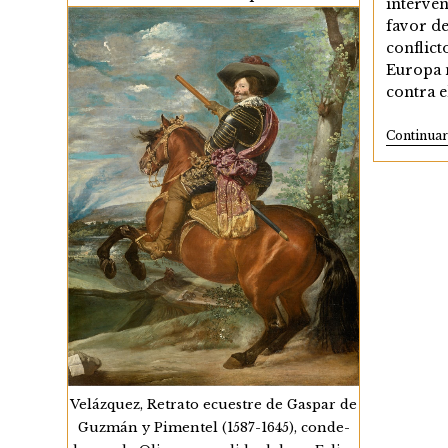
interven
desembarco de 2.000 napolitanos
favor de
en 1642. La ruptura de la unión
conflict
ibérica estimuló asimismo…
Europa 
contra e
Andalucía
Continuar Leyendo
En
La
Continua
Política
Exterior
De
Los
Austrias
III.
Crisis
Del
Sistema
Imperial
Y
Delegación
De
Responsabilidades
(1640-
1700)
Velázquez, Retrato ecuestre de Gaspar de
Guzmán y Pimentel (1587-1645), conde-