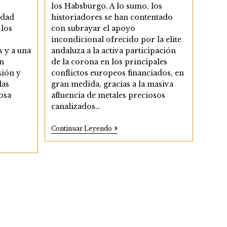
los Habsburgo. A lo sumo, los
historiadores se han contentado
idad
con subrayar el apoyo
 los
incondicional ofrecido por la elite
andaluza a la activa participación
s y a una
de la corona en los principales
ón
conflictos europeos financiados, en
sión y
gran medida, gracias a la masiva
las
afluencia de metales preciosos
osa
canalizados…
Guerra
Continuar Leyendo
Económica
Y
Embargos
Comerciales.
Andalucía,
Eje
Estratégico
En
La
Política
Exterior
De