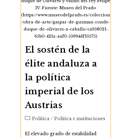
duque de Olivares y valido del rey Felipe
IV. Fuente: Museo del Prado
(https://www.museodelprado.es/coleccion
/obra-de-arte/gaspar-de-guzman-conde-
duque-de-olivares-a-caballo/ca958021-
65b0-421a-aaf0-55994df10575)
El sostén de la
élite andaluza a
la política
imperial de los
Austrias
Categoría
Política
/
Política e instituciones
de
la
El elevado grado de estabilidad
entrada: