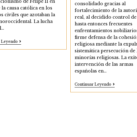
cionismo de Felipe II en
consolidado gracias al
 la causa católica en los
fortalecimiento de la autor
os civiles que azotaban la
real, al decidido control de
noroccidental. La lucha
hasta entonces frecuentes
l…
enfrentamientos nobiliario
firme defensa de la cohesi
Andalucía
r Leyendo
religiosa mediante la expul
En
sistemática persecución de 
La
Política
minorías religiosas. La exit
Exterior
intervención de las armas
De
Los
españolas en…
Austrias
II.
Andalucía
Continuar Leyendo
La
En
Guerra
La
Total
Política
Y
Exterior
El
De
Conflicto
Los
Por
Austrias
La
I.
Hegemonía
Expansión
En
En
El