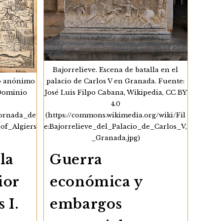
Bajorrelieve. Escena de batalla en el
palacio de Carlos V en Granada. Fuente:
do anónimo
José Luis Filpo Cabana, Wikipedia, CC BY
 Dominio
4.0
(https://commons.wikimedia.org/wiki/Fil
/Jornada_de
e:Bajorrelieve_del_Palacio_de_Carlos_V,
of_Algiers
_Granada.jpg)
Guerra
la
económica y
ior
embargos
 I.