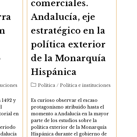
comerciales.
n
Andalucía, eje
rra
estratégico en la
am
política exterior
de la Monarquía
o
Hispánica
Categoría
Política
/
Política e instituciones
ituciones
de
la
Es curioso observar el escaso
 1492 y
entrada:
protagonismo atribuido hasta el
l
momento a Andalucía en la mayor
torial en
parte de los estudios sobre la
política exterior de la Monarquía
periodo
Hispánica durante el gobierno de
dalucía