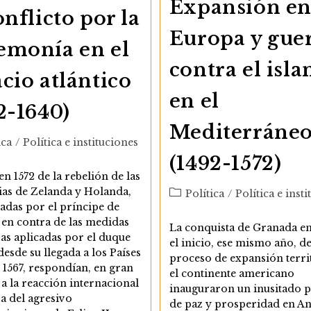
Expansión e
onflicto por la
Europa y gue
emonía en el
contra el isl
cio atlántico
en el
2-1640)
Mediterráne
ía
ica
/
Política e instituciones
(1492-1572)
 en 1572 de la rebelión de las
ias de Zelanda y Holanda,
Categoría
Política
/
Política e inst
adas por el príncipe de
de
la
 en contra de las medidas
La conquista de Granada en
entrada:
as aplicadas por el duque
el inicio, ese mismo año, de
desde su llegada a los Países
proceso de expansión terri
 1567, respondían, en gran
el continente americano
a la reacción internacional
inauguraron un inusitado 
a del agresivo
de paz y prosperidad en An