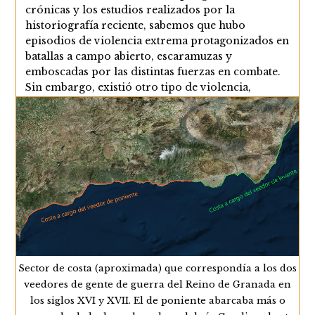
crónicas y los estudios realizados por la
historiografía reciente, sabemos que hubo
episodios de violencia extrema protagonizados en
batallas a campo abierto, escaramuzas y
emboscadas por las distintas fuerzas en combate.
Sin embargo, existió otro tipo de violencia,
estructural y más cotidiana, desarrollada en el
marco de la convivencia…
La
Continuar Leyendo
Violencia
Estructural
Originada
Por
La
Presencia
Del
Ejército
En
El
Sector de costa (aproximada) que correspondía a los dos
Reino
De
veedores de gente de guerra del Reino de Granada en
Granada
los siglos XVI y XVII. El de poniente abarcaba más o
Y