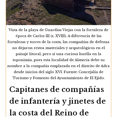
El
14
De
Octubre
De
1620
Y
Vista de la playa de Guardias Viejas con la fortaleza de
Sus
época de Carlos III (s. XVIII). A diferencia de las
Consecuencias
fortalezas y torres de la costa, las compañías de defensa
no dejaron restos materiales y arqueológicos en el
paisaje litoral, pero sí una curiosa huella en la
toponimia, pues esta localidad de Almería debe su
nombre a la compañía emplazada en el distrito de Adra
desde inicios del siglo XVI. Fuente: Concejalía de
Turismo y Fomento del Ayuntamiento de El Ejido.
Capitanes de compañías
de infantería y jinetes de
la costa del Reino de