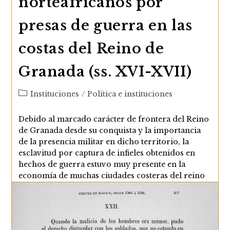
norteafricanos por
presas de guerra en las
costas del Reino de
Granada (ss. XVI-XVII)
Categoría
Instituciones
/
Política e instituciones
de
la
Debido al marcado carácter de frontera del Reino
entrada:
de Granada desde su conquista y la importancia
de la presencia militar en dicho territorio, la
esclavitud por captura de infieles obtenidos en
hechos de guerra estuvo muy presente en la
economía de muchas ciudades costeras del reino
en época de los Austrias. Como han puesto de
manifiesto numerosos especialistas, el fenómeno
esclavista tuvo una gran relevancia social y
económica en el área mediterránea, asumido