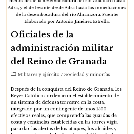
menos desde la desembocadura del río Guadiaro hasta
El
Fuero
Adra, y el de levante desde Adra hasta las inmediaciones
Militar
de la desembocadura del río Almanzora. Fuente:
(s.
XVI)
Elaborado por Antonio Jiménez Estrella.
Oficiales de la
administración militar
del Reino de Granada
Categoría
Militares y ejército
/
Sociedad y minorías
de
la
Después de la conquista del Reino de Granada, los
entrada:
Reyes Católicos ordenaron el establecimiento de
un sistema de defensa terrestre en la costa,
integrado por un contingente de unos 1500
efectivos reales, que comprendía las guardas de
costa y centinelas establecidas en las torres vigía
para dar las alertas de los ataques, los alcaides y