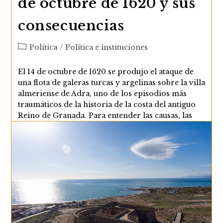
de octubre de 1620 y sus
consecuencias
Categoría
Política
/
Política e instituciones
de
la
El 14 de octubre de 1620 se produjo el ataque de
entrada:
una flota de galeras turcas y argelinas sobre la villa
almeriense de Adra, uno de los episodios más
traumáticos de la historia de la costa del antiguo
Reino de Granada. Para entender las causas, las
consecuencias y el impacto de este ataque es
preciso situarlo en un contexto mucho más
amplio: la política norteafricana de Felipe III y el
papel jugado por la frontera marítima…
El
Continuar Leyendo
Asalto
Turco-
Berberisco
A
Adra