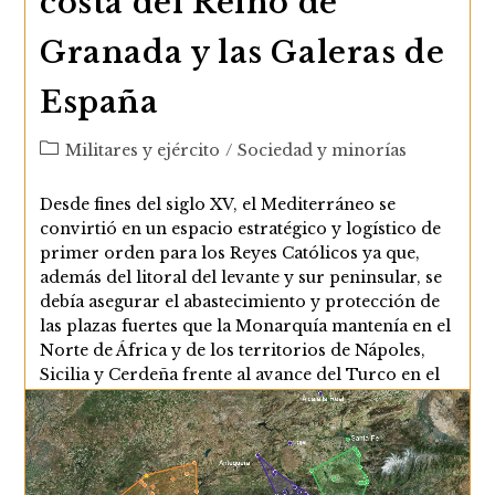
costa del Reino de
Granada y las Galeras de
España
Categoría
Militares y ejército
/
Sociedad y minorías
de
la
Desde fines del siglo XV, el Mediterráneo se
entrada:
convirtió en un espacio estratégico y logístico de
primer orden para los Reyes Católicos ya que,
además del litoral del levante y sur peninsular, se
debía asegurar el abastecimiento y protección de
las plazas fuertes que la Monarquía mantenía en el
Norte de África y de los territorios de Nápoles,
Sicilia y Cerdeña frente al avance del Turco en el
Mediterráneo occidental y los constantes ataques
del corso…
La
Continuar Leyendo
Armada