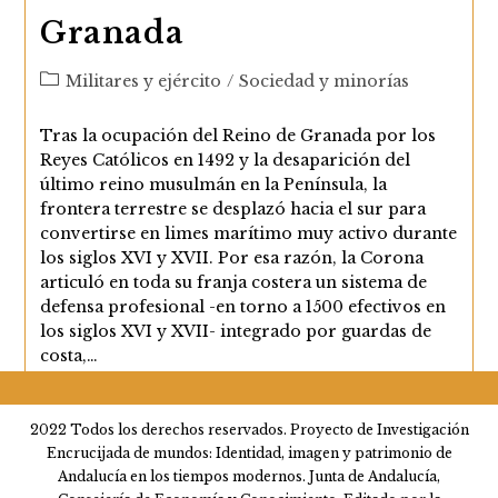
Granada
Categoría
Militares y ejército
/
Sociedad y minorías
de
la
Tras la ocupación del Reino de Granada por los
entrada:
Reyes Católicos en 1492 y la desaparición del
último reino musulmán en la Península, la
frontera terrestre se desplazó hacia el sur para
convertirse en limes marítimo muy activo durante
los siglos XVI y XVII. Por esa razón, la Corona
articuló en toda su franja costera un sistema de
defensa profesional -en torno a 1500 efectivos en
los siglos XVI y XVII- integrado por guardas de
costa,…
Capitanes
Continuar Leyendo
De
2022 Todos los derechos reservados. Proyecto de Investigación
Compañías
Encrucijada de mundos: Identidad, imagen y patrimonio de
De
Infantería
Andalucía en los tiempos modernos. Junta de Andalucía,
Y