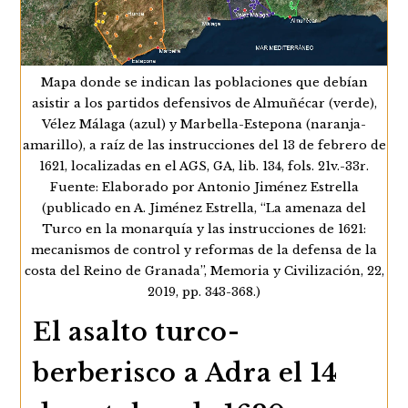
De
Guarda
Costa
Del
Reino
Mapa donde se indican las poblaciones que debían
De
Granada
asistir a los partidos defensivos de Almuñécar (verde),
Y
Vélez Málaga (azul) y Marbella-Estepona (naranja-
Las
Galeras
amarillo), a raíz de las instrucciones del 13 de febrero de
De
1621, localizadas en el AGS, GA, lib. 134, fols. 21v.-33r.
España
Fuente: Elaborado por Antonio Jiménez Estrella
(publicado en A. Jiménez Estrella, “La amenaza del
Turco en la monarquía y las instrucciones de 1621:
mecanismos de control y reformas de la defensa de la
costa del Reino de Granada”, Memoria y Civilización, 22,
2019, pp. 343-368.)
El asalto turco-
berberisco a Adra el 14