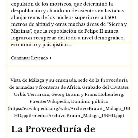
expulsión de los moriscos, que determinó la
despoblación y abandono de asientos en las tahas
alpujarreñas de los núcleos superiores a 1.500
metros de altitud y otras muchas áreas de “Sierra y
Marinas”, que la repoblación de Felipe II nunca
lograron recuperar del todo a nivel demográfico,
económico y paisajístico.…
La
Continuar Leyendo
Hostilidad
Del
Medio
Y
Vista de Málaga y su ensenada, sede de la Proveeduría
Los
de armadas y fronteras de África. Grabado del Civitates
Desastres
Naturales
Orbis Terrarum, Georg Braun y Frans Hohenberg.
En
Fuente: Wikipedia, Dominio público
El
Reino
(https://es.wikipedia.org/wiki/Archivo:Braun_Malaga_UB
De
HD.jpg#/media/Archivo:Braun_Malaga_UBHD.jpg)
Granada
En
La Proveeduría de
Época
De
Los