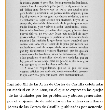
desde el punto…
La
Continuar Leyendo
Esclavitud
De
Asaltantes
Norteafricanos
Por
Presas
De
Guerra
En
Las
Costas
Del
Reino
De
Granada
(ss.
XVI-
XVII)
Capítulo XII de las Actas de Cortes de Castilla celebradas
en Madrid en 1586-1588, en el que se expresan las quejas
de las ciudades por los problemas y abusos generados
por el alojamiento de soldados en las aldeas castellanas
(Actas de las Cortes de Castilla, publicadas por acuerdo