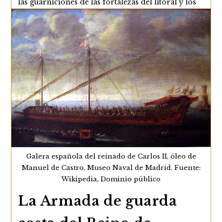
las guarniciones de las fortalezas del litoral y los
capitanes, oficiales y componentes de las
compañías de infantería y jinetes radicados…
Oficiales
Continuar Leyendo
De
La
Administración
Militar
Del
Reino
De
Granada
Galera española del reinado de Carlos II, óleo de
Manuel de Castro, Museo Naval de Madrid. Fuente:
Wikipedia, Dominio público
La Armada de guarda