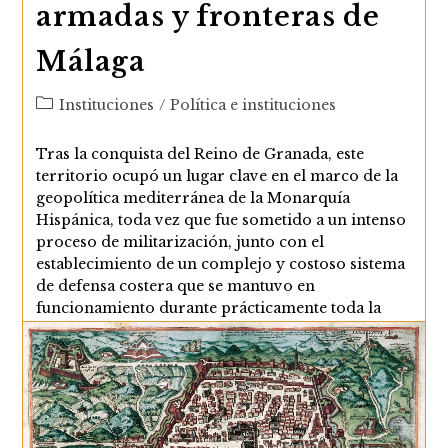
armadas y fronteras de
Austrias
Málaga
Categoría
Instituciones
/
Política e instituciones
de
la
Tras la conquista del Reino de Granada, este
entrada:
territorio ocupó un lugar clave en el marco de la
geopolítica mediterránea de la Monarquía
Hispánica, toda vez que fue sometido a un intenso
proceso de militarización, junto con el
establecimiento de un complejo y costoso sistema
de defensa costera que se mantuvo en
funcionamiento durante prácticamente toda la
Edad Moderna. En este entramado, Málaga, capital
de una de las antiguas coras del antiguo reino
nazarí, continuó ocupando…
La
Continuar Leyendo
Proveeduría