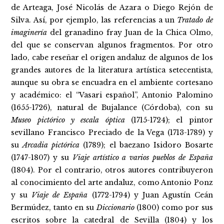
de Arteaga, José Nicolás de Azara o Diego Rejón de
Silva. Así, por ejemplo, las referencias a un
Tratado de
imaginería
del granadino fray Juan de la Chica Olmo,
del que se conservan algunos fragmentos. Por otro
lado, cabe reseñar el origen andaluz de algunos de los
grandes autores de la literatura artística setecentista,
aunque su obra se encuadra en el ambiente cortesano
y académico: el “Vasari español”, Antonio Palomino
(1655-1726), natural de Bujalance (Córdoba), con su
Museo pictórico y escala óptica
(1715-1724); el pintor
sevillano Francisco Preciado de la Vega (1713-1789) y
su
Arcadia pictórica
(1789); el baezano Isidoro Bosarte
(1747-1807) y su
Viaje artístico a varios pueblos de España
(1804). Por el contrario, otros autores contribuyeron
al conocimiento del arte andaluz, como Antonio Ponz
y su
Viaje de España
(1772-1794) y Juan Agustín Ceán
Bermúdez, tanto en su
Diccionario
(1800) como por sus
escritos sobre la catedral de Sevilla (1804) y los