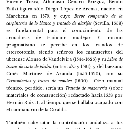
Vicente Tosca, Athanasio Genaro Brizguz, Benito
Bails) figura sólo Diego López de Arenas, nacido en
Marchena en 1579, y cuyo
Breve compendio de la
carpintería de lo blanco y tratado de alarifes
(Sevilla, 1633)
es fundamental para el conocimiento de las
armaduras de tradición mudéjar. El mismo
pragmatismo se percibe en los tratados de
estereotomía, siendo señeros los manuscritos del
ubetense Alonso de Vandelvira (1544-1626) y su
Libro de
trazas de corte de piedra
(entre 1575 y 1591), y del baezano
Ginés Martínez de Aranda (1556-1620), con su
Cerramientos y trazas de montea
(1600). Otro manual
técnico, perdido, sería un
Tratado de mazonería
(sobre
materiales de construcción) redactado hacia 1558 por
Hernán Ruiz II, al tiempo que se hallaba ocupado con
el campanario de la Giralda.
También cabe citar la contribución andaluza a los