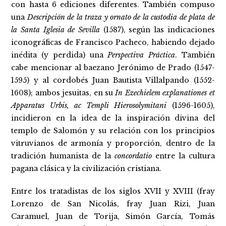
con hasta 6 ediciones diferentes. También compuso
una
Descripción de la traza y ornato de la custodia de plata de
la Santa Iglesia de Sevilla
(1587), según las indicaciones
iconográficas de Francisco Pacheco, habiendo dejado
inédita (y perdida) una
Perspectiva Práctica
. También
cabe mencionar al baezano Jerónimo de Prado (1547-
1595) y al cordobés Juan Bautista Villalpando (1552-
1608); ambos jesuitas, en su
In Ezechielem explanationes et
Apparatus Urbis, ac Templi Hierosolymitani
(1596-1605),
incidieron en la idea de la inspiración divina del
templo de Salomón y su relación con los principios
vitruvianos de armonía y proporción, dentro de la
tradición humanista de la
concordatio
entre la cultura
pagana clásica y la civilización cristiana.
Entre los tratadistas de los siglos XVII y XVIII (fray
Lorenzo de San Nicolás, fray Juan Rizi, Juan
Caramuel, Juan de Torija, Simón García, Tomás