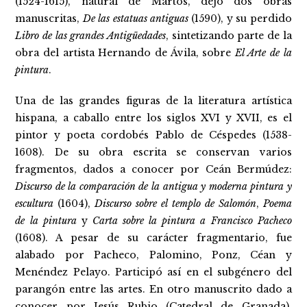
(1524-1615), natural de Martos, dejó dos obras
manuscritas,
De las estatuas antiguas
(1590), y su perdido
Libro de las grandes Antigüedades
, sintetizando parte de la
obra del artista Hernando de Ávila, sobre
El Arte de la
pintura
.
Una de las grandes figuras de la literatura artística
hispana, a caballo entre los siglos XVI y XVII, es el
pintor y poeta cordobés Pablo de Céspedes (1538-
1608). De su obra escrita se conservan varios
fragmentos, dados a conocer por Ceán Bermúdez:
Discurso de la comparación de la antigua y moderna pintura y
escultura
(1604),
Discurso sobre el templo de Salomón
,
Poema
de la pintura
y
Carta sobre la pintura a Francisco Pacheco
(1608). A pesar de su carácter fragmentario, fue
alabado por Pacheco, Palomino, Ponz, Céan y
Menéndez Pelayo. Participó así en el subgénero del
parangón entre las artes. En otro manuscrito dado a
conocer por Jesús Rubio (Catedral de Granada),