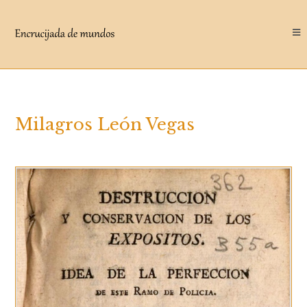
Saltar
al
contenido
Milagros León Vegas