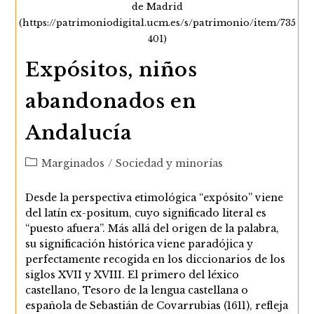
de Madrid
(https://patrimoniodigital.ucm.es/s/patrimonio/item/735
401)
Expósitos, niños
abandonados en
Andalucía
Categoría
Marginados
/
Sociedad y minorías
de
la
Desde la perspectiva etimológica “expósito” viene
entrada:
del latín ex-positum, cuyo significado literal es
“puesto afuera”. Más allá del origen de la palabra,
su significación histórica viene paradójica y
perfectamente recogida en los diccionarios de los
siglos XVII y XVIII. El primero del léxico
castellano, Tesoro de la lengua castellana o
española de Sebastián de Covarrubias (1611), refleja