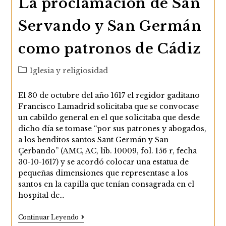
La proclamación de San
Servando y San Germán
como patronos de Cádiz
Categoría
Iglesia y religiosidad
de
la
El 30 de octubre del año 1617 el regidor gaditano
entrada:
Francisco Lamadrid solicitaba que se convocase
un cabildo general en el que solicitaba que desde
dicho día se tomase “por sus patrones y abogados,
a los benditos santos Sant Germán y San
Çerbando” (AMC, AC, lib. 10009, fol. 156 r, fecha
30-10-1617) y se acordó colocar una estatua de
pequeñas dimensiones que representase a los
santos en la capilla que tenían consagrada en el
hospital de…
La
Continuar Leyendo
Proclamación