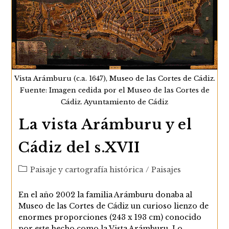
Vista Arámburu (c.a. 1647), Museo de las Cortes de Cádiz.
Fuente: Imagen cedida por el Museo de las Cortes de
Cádiz. Ayuntamiento de Cádiz
La vista Arámburu y el
Cádiz del s.XVII
Categoría
Paisaje y cartografía histórica
/
Paisajes
de
la
En el año 2002 la familia Arámburu donaba al
entrada:
Museo de las Cortes de Cádiz un curioso lienzo de
enormes proporciones (243 x 193 cm) conocido
por este hecho como la Vista Arámburu. Lo