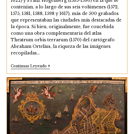
1622) y Franz Hogenberg (1535-1590) en la que se
contenían, a lo largo de sus seis volúmenes (1572,
1575, 1581, 1588, 1598 y 1617), más de 500 grabados
que representaban las ciudades más destacadas de
la época. Si bien, originalmente, fue concebida
como una obra complementaria del atlas
Theatrum orbis terrarum (1570) del cartógrafo
Abraham Ortelius, la riqueza de las imágenes
recopiladas…
Las
Continuar Leyendo
Tres
Vistas
De
Cádiz
En
El
Civitates
Orbis
Terrarum