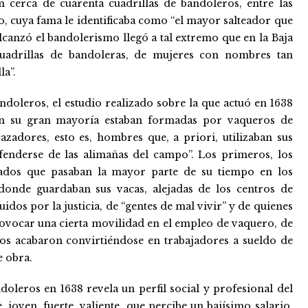
 cerca de cuarenta cuadrillas de bandoleros, entre las
o, cuya fama le identificaba como “el mayor salteador que
lcanzó el bandolerismo llegó a tal extremo que en la Baja
cuadrillas de bandoleras, de mujeres con nombres tan
la”.
ndoleros, el estudio realizado sobre la que actuó en 1638
en su gran mayoría estaban formadas por vaqueros de
zadores, esto es, hombres que, a priori, utilizaban sus
fenderse de las alimañas del campo”. Los primeros, los
nados que pasaban la mayor parte de su tiempo en los
 donde guardaban sus vacas, alejadas de los centros de
dos por la justicia, de “gentes de mal vivir” y de quienes
provocar una cierta movilidad en el empleo de vaquero, de
os acabaron convirtiéndose en trabajadores a sueldo de
e obra.
doleros en 1638 revela un perfil social y profesional del
oven, fuerte, valiente, que percibe un bajísimo salario,