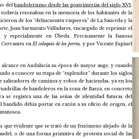
no del
bandolerismo desde las postrimerías del siglo XVI
.
 todavía resonaban en la memoria de los habitantes de la
icieron de los “delincuentes vaqueros” de La Sauceda y la
orte, Juan Sarmiento Valladares, encargado de reprimir el
, y especialmente en Úbeda. Precisamente la famosa
r Cervantes en
El coloquio de los perros,
y por Vicente Espinel
o alcance en Andalucía su época de mayor auge, y cuando
nado a conocer su etapa de “esplendor” durante los siglos
e salteadores de caminos y robos de haciendas, ya en los
uadrillas de bandoleros en la zona de Baeza, en concreto
 se registra una de las señas de identidad futuras del
 bandido debía portar en razón a su oficio de origen, el
ontañosos.
 que evidente que se trató de un fenómeno alejado de la
audel, o de una forma primitiva de protesta social de las