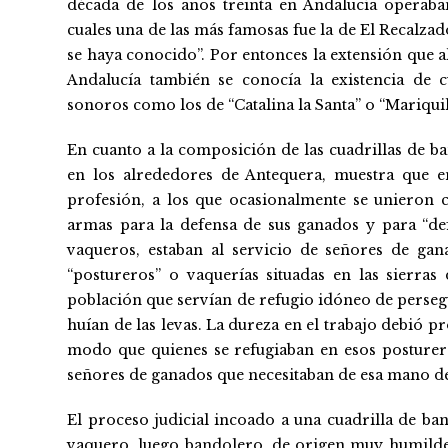
década de los años treinta en Andalucía operaban
cuales una de las más famosas fue la de El Recalzad
se haya conocido”. Por entonces la extensión que a
Andalucía también se conocía la existencia de 
sonoros como los de “Catalina la Santa” o “Mariquil
En cuanto a la composición de las cuadrillas de ba
en los alrededores de Antequera, muestra que 
profesión, a los que ocasionalmente se unieron ca
armas para la defensa de sus ganados y para “de
vaqueros, estaban al servicio de señores de ga
“postureros” o vaquerías situadas en las sierras
población que servían de refugio idóneo de persegui
huían de las levas. La dureza en el trabajo debió 
modo que quienes se refugiaban en esos posturer
señores de ganados que necesitaban de esa mano d
El proceso judicial incoado a una cuadrilla de ban
vaquero, luego bandolero, de origen muy humilde, j