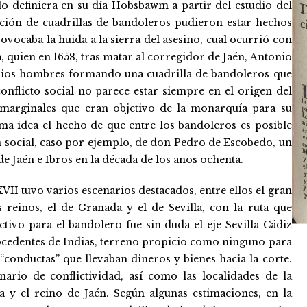
 definiera en su día Hobsbawm a partir del estudio del
ación de cuadrillas de bandoleros pudieron estar hechos
vocaba la huida a la sierra del asesino, cual ocurrió con
, quien en 1658, tras matar al corregidor de Jaén, Antonio
arios hombres formando una cuadrilla de bandoleros que
conflicto social no parece estar siempre en el origen del
 marginales que eran objetivo de la monarquía para su
ma idea el hecho de que entre los bandoleros es posible
ón social, caso por ejemplo, de don Pedro de Escobedo, un
e Jaén e Ibros en la década de los años ochenta.
VII tuvo varios escenarios destacados, entre ellos el gran
reinos, el de Granada y el de Sevilla, con la ruta que
ivo para el bandolero fue sin duda el eje Sevilla-Cádiz
rocedentes de Indias, terreno propicio como ninguno para
s “conductas” que llevaban dineros y bienes hacia la corte.
ario de conflictividad, así como las localidades de la
a y el reino de Jaén. Según algunas estimaciones, en la