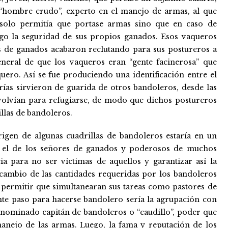
“hombre crudo”, experto en el manejo de armas, al que
solo permitía que portase armas sino que en caso de
ego la seguridad de sus propios ganados. Esos vaqueros
es de ganados acabaron reclutando para sus postureros a
eneral de que los vaqueros eran “gente facinerosa” que
ero. Así se fue produciendo una identificación entre el
ías sirvieron de guarida de otros bandoleros, desde las
s volvían para refugiarse, de modo que dichos postureros
llas de bandoleros.
rigen de algunas cuadrillas de bandoleros estaría en un
l, el de los señores de ganados y poderosos de muchos
ia para no ser víctimas de aquellos y garantizar así la
 cambio de las cantidades requeridas por los bandoleros
 permitir que simultanearan sus tareas como pastores de
ente paso para hacerse bandolero sería la agrupación con
enominado capitán de bandoleros o “caudillo”, poder que
manejo de las armas. Luego, la fama y reputación de los