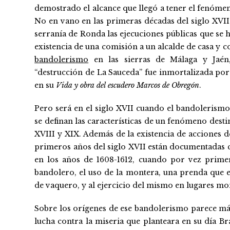
demostrado el alcance que llegó a tener el fenóme
No en vano en las primeras décadas del siglo XVII
serranía de Ronda las ejecuciones públicas que se h
existencia de una comisión a un alcalde de casa y c
bandolerismo
en las sierras de Málaga y Jaén
“destrucción de La Sauceda” fue inmortalizada po
en su
Vida y obra del escudero Marcos de Obregón
.
Pero será en el siglo XVII cuando el bandolerism
se definan las características de un fenómeno desti
XVIII y XIX. Además de la existencia de acciones d
primeros años del siglo XVII están documentadas c
en los años de 1608-1612, cuando por vez primera
bandolero, el uso de la montera, una prenda que el
de vaquero, y al ejercicio del mismo en lugares m
Sobre los orígenes de ese bandolerismo parece más
lucha contra la miseria que planteara en su día Br