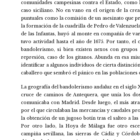
comunidades campesinas contra el Estado, como lo
caso siciliano. No en vano en el origen de la cre
puntuales como la comisión de un asesinato que pro
la formación de la cuadrilla de Pedro de Valenzuela
de las Infantas, huyó al monte en compañía de v
tuvo actividad hasta el año de 1675. Por tanto, el 
bandolerismo, si bien existen nexos con grupos
represión, caso de los gitanos. Abunda en esa mis
identificar a algunos individuos de cierta distinci
caballero que sembró el pánico en las poblaciones d
La geografía del bandolerismo andaluz en el siglo X
cruce de caminos de Antequera, que unía los dos 
comunicaba con Madrid. Desde luego, el más atract
por el que circulaban las mercancías y caudales p
la obtención de un jugoso botín tras el salteo a la
Por otro lado, la Hoya de Málaga fue otro escen
campiña sevillana, las sierras de Cádiz y Córdob