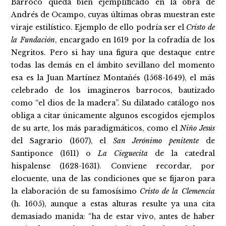
Barroco queda bien ejemplificado en la obra de
Andrés de Ocampo, cuyas últimas obras muestran este
viraje estilístico. Ejemplo de ello podría ser el
Cristo de
la Fundación
, encargado en 1619 por la cofradía de los
Negritos. Pero si hay una figura que destaque entre
todas las demás en el ámbito sevillano del momento
esa es la Juan Martínez Montañés (1568-1649), el más
celebrado de los imagineros barrocos, bautizado
como “el dios de la madera”. Su dilatado catálogo nos
obliga a citar únicamente algunos escogidos ejemplos
de su arte, los más paradigmáticos, como el
Niño Jesús
del Sagrario (1607), el
San Jerónimo penitente
de
Santiponce (1611) o
La Cieguecita
de la catedral
hispalense (1628-1631). Conviene recordar, por
elocuente, una de las condiciones que se fijaron para
la elaboración de su famosísimo
Cristo de la Clemencia
(h. 1605), aunque a estas alturas resulte ya una cita
demasiado manida: “ha de estar vivo, antes de haber