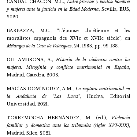
CANDAU CHACÓN, M.L.,
Entre procesos y pleitos: hombres
y mujeres ante la justicia en la Edad Moderna
, Sevilla, EUS,
2020.
BARBAZZA, M.C., “L’épouse chrétienne et les
moralistes espagnols des XVIe et XVIIe siècle”, en
Mélanges de la Casa de Velázquez
, 24, 1988, pp. 99-138.
GIL AMBRONA, A.,
Historia de la violencia contra las
mujeres. Misoginia y conflicto matrimonial en España
,
Madrid, Cátedra, 2008.
MACÍAS DOMÍNGUEZ, A.M.,
La ruptura matrimonial en
la Andalucía de “Las Luces”
, Huelva, Editorial
Universidad, 2021.
TORREMOCHA HERNÁNDEZ, M. (ed.),
Violencia
familiar y doméstica ante los tribunales (siglos XVI-XIX)
,
Madrid, Sílex, 2021.