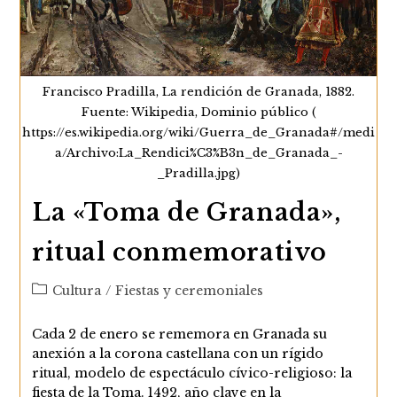
Francisco Pradilla, La rendición de Granada, 1882.
Fuente: Wikipedia, Dominio público (
https://es.wikipedia.org/wiki/Guerra_de_Granada#/medi
a/Archivo:La_Rendici%C3%B3n_de_Granada_-
_Pradilla.jpg)
La «Toma de Granada»,
ritual conmemorativo
Categoría
Cultura
/
Fiestas y ceremoniales
de
la
Cada 2 de enero se rememora en Granada su
entrada:
anexión a la corona castellana con un rígido
ritual, modelo de espectáculo cívico-religioso: la
fiesta de la Toma. 1492, año clave en la