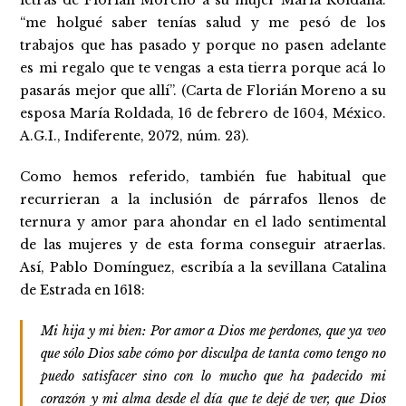
letras de Florián Moreno a su mujer María Roldana:
“me holgué saber tenías salud y me pesó de los
trabajos que has pasado y porque no pasen adelante
es mi regalo que te vengas a esta tierra porque acá lo
pasarás mejor que allí”. (Carta de Florián Moreno a su
esposa María Roldada, 16 de febrero de 1604, México.
A.G.I., Indiferente, 2072, núm. 23).
Como hemos referido, también fue habitual que
recurrieran a la inclusión de párrafos llenos de
ternura y amor para ahondar en el lado sentimental
de las mujeres y de esta forma conseguir atraerlas.
Así, Pablo Domínguez, escribía a la sevillana Catalina
de Estrada en 1618:
Mi hija y mi bien: Por amor a Dios me perdones, que ya veo
que sólo Dios sabe cómo por disculpa de tanta como tengo no
puedo satisfacer sino con lo mucho que ha padecido mi
corazón y mi alma desde el día que te dejé de ver, que Dios