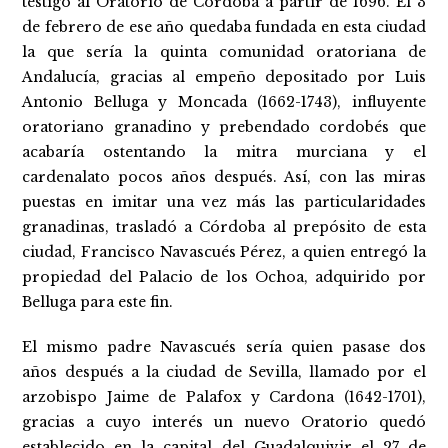
testigo al Oratorio de Córdoba a partir de 1696. El 3
de febrero de ese año quedaba fundada en esta ciudad
la que sería la quinta comunidad oratoriana de
Andalucía, gracias al empeño depositado por Luis
Antonio Belluga y Moncada (1662-1743), influyente
oratoriano granadino y prebendado cordobés que
acabaría ostentando la mitra murciana y el
cardenalato pocos años después. Así, con las miras
puestas en imitar una vez más las particularidades
granadinas, trasladó a Córdoba al prepósito de esta
ciudad, Francisco Navascués Pérez, a quien entregó la
propiedad del Palacio de los Ochoa, adquirido por
Belluga para este fin.
El mismo padre Navascués sería quien pasase dos
años después a la ciudad de Sevilla, llamado por el
arzobispo Jaime de Palafox y Cardona (1642-1701),
gracias a cuyo interés un nuevo Oratorio quedó
establecido en la capital del Guadalquivir el 27 de