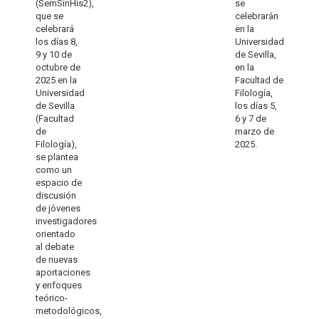
(SemSinHis2),
se
que se
celebrarán
celebrará
en la
los días 8,
Universidad
9 y 10 de
de Sevilla,
octubre de
en la
2025 en la
Facultad de
Universidad
Filología,
de Sevilla
los días 5,
(Facultad
6 y 7 de
de
marzo de
Filología),
2025.
se plantea
como un
espacio de
discusión
de jóvenes
investigadores
orientado
al debate
de nuevas
aportaciones
y enfoques
teórico-
metodológicos,