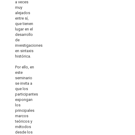
a veces
muy
alejados
entre sí,
que tienen
lugar en el
desarrollo
de
investigaciones
en sintaxis
histórica.
Por ello, en
este
seminario
se invita a
que los
participantes
expongan
los
principales
marcos
teóricos y
métodos
desde los