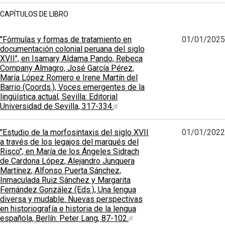
CAPÍTULOS DE LIBRO
"Fórmulas y formas de tratamiento en
01/01/2025
documentación colonial peruana del siglo
XVII", en Isamary Aldama Pando, Rebeca
Company Almagro, José García Pérez,
María López Romero e Irene Martín del
Barrio (Coords.), Voces emergentes de la
lingüística actual, Sevilla: Editorial
Universidad de Sevilla, 317-334.
"Estudio de la morfosintaxis del siglo XVII
01/01/2022
a través de los legajos del marqués del
Risco", en María de los Ángeles Sidrach
de Cardona López, Alejandro Junquera
Martínez, Alfonso Puerta Sánchez,
Inmaculada Ruiz Sánchez y Margarita
Fernández González (Eds.), Una lengua
diversa y mudable. Nuevas perspectivas
en historiografía e historia de la lengua
española, Berlín: Peter Lang, 87-102.