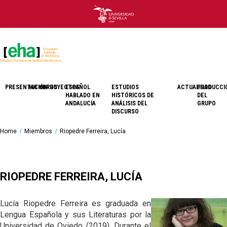
PRESENTACIÓN
MIEMBROS
PROYECTOS
ESPAÑOL
ESTUDIOS
ACTUALIDAD
PRODUCCI
HABLADO EN
HISTÓRICOS DE
DEL
ANDALUCÍA
ANÁLISIS DEL
GRUPO
PROYECTOS
PRIMERA
HISTORIA DE LOS
DISCURSO
NACIONALES
MIRADA SOBRE
ESTUDIOS HISTÓRICOS
EL ANDALUZ
DE ANÁLISIS DEL
PROYECTOS
UNIDAD Y
BREADCRUMBS
You
DISCURSO
Home
Miembros
Riopedre Ferreira, Lucía
AUTONÓMICOS
HISTORIA DEL
DIVERSIDAD DEL
are
ANDALUZ
LÍNEAS DE TRABAJO
ANDALUZ
here:
ANDALUZ Y
BIBLIOGRAFÍA
TARTESOS,
PRONUNCIACIÓN
SOCIEDAD
BÉTICA, AL-
DEL ANDALUZ
RIOPEDRE FERREIRA, LUCÍA
ANDALUS,
DIVULGACIÓN
ANDALUCÍA
CIENTÍFICA
MUESTRAS DE
LAS HABLAS
Lucía Riopedre Ferreira es graduada en
BIBLIOGRAFÍA
HISTORIA DE LA
ANDALUZAS
PRONUNCIACIÓN
Lengua Española y sus Literaturas por la
Universidad de Oviedo (2019). Durante el
FONÉTICA Y