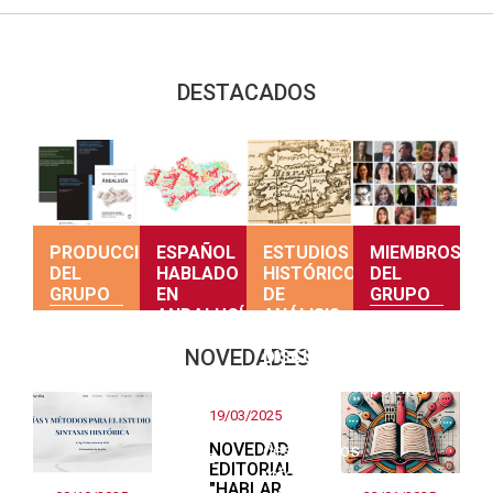
DESTACADOS
PRODUCCIÓN
ESPAÑOL
ESTUDIOS
MIEMBROS
DEL
HABLADO
HISTÓRICOS
DEL
GRUPO
EN
DE
GRUPO
ANDALUCÍA
ANÁLISIS
DEL
Producción
Consulta
NOVEDADES
DISCURSO
Una
del grupo
sus
primera
perfiles
Teorías y
mirada
19/03/2025
estudios
sobre el
NOVEDAD
descriptivos
andaluz
EDITORIAL
referentes
"HABLAR