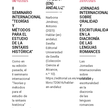
a la
08/10/2025
23/01/2025
(EN)
lengua
ANDALUZ"
II
JORNADAS
actual
SEMINARIO
INTERNACIONA
INTERNACIONAL
SOBRE
Narbona
“TEORÍAS
ORALIDAD
Jiménez,
Y
Y
Antonio
MÉTODOS
ESCRITURALID
(2025):
PARA EL
EN LA
Hablar (en)
ESTUDIO
DIACRONÍA
andaluz.
DE LA
DE LAS
Sevilla:
SINTAXIS
LENGUAS
Editorial
HISTÓRICA”
ROMANCES
Universidad
de Sevilla
(Colección
Como en
Las
Ciencia al
su edición
Jornadas
Alcance,
pasada, el
Internacionales
n.º 10).
II seminario
sobre
https://editorial.us.es/es/detalle-
internacional
oralidad y
libro/720616/hablar-
“Teorías y
escrituralidad
en-andaluz
métodos
en la
para el
diacronía
estudio de
de las
la sintaxis
lenguas
histórica”
romances