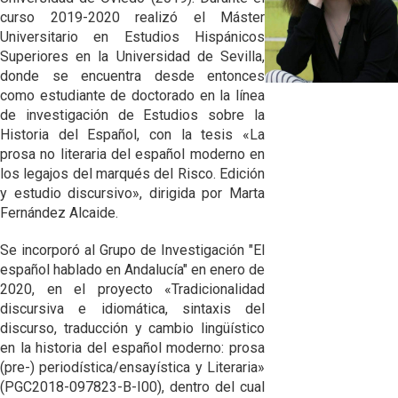
ORTOGRAFÍA Y
HISTORIA DE LA
FONOLOGÍA
curso 2019-2020 realizó el Máster
PRONUNCIACIÓN
GRAMÁTICA
HISTÓRICAS
DEL ANDALUZ
Universitario en Estudios Hispánicos
ANDALUZA
Superiores en la Universidad de Sevilla,
HISTORIA DEL
GRAMÁTICA DEL
HISTORIA
donde se encuentra desde entonces
LÉXICO
ANDALUZ
LÉXICA EN
como estudiante de doctorado en la línea
ANDALUCÍA
MORFOSINTAXIS
de investigación de Estudios sobre la
EL LÉXICO EN
HISTÓRICA
ANDALUCÍA
Historia del Español, con la tesis «La
prosa no literaria del español moderno en
DESCRIPCIÓN
los legajos del marqués del Risco. Edición
DEL ANDALUZ /
GENERAL
y estudio discursivo», dirigida por Marta
Fernández Alcaide.
DESCRIPCIÓN
DEL ANDALUZ /
Se incorporó al Grupo de Investigación "El
FONÉTICA Y
FONOLOGÍA
español hablado en Andalucía" en enero de
2020, en el proyecto «Tradicionalidad
DESCRIPCIÓN
discursiva e idiomática, sintaxis del
DEL ANDALUZ /
discurso, traducción y cambio lingüístico
MORFOSINTAXIS
en la historia del español moderno: prosa
(pre-) periodística/ensayística y Literaria»
DESCRIPCIÓN
DEL ANDALUZ /
(PGC2018-097823-B-I00), dentro del cual
LÉXICO