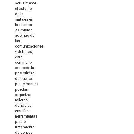
actualmente
el estudio
de la
sintaxis en
los textos.
Asimismo,
además de
las
comunicaciones
y debates,
este
seminario
concede la
posibilidad
de que los
participantes
puedan
organizar
talleres
donde se
enseñen
herramientas
para el
tratamiento
de corpus