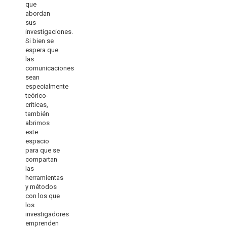
que
abordan
sus
investigaciones.
Si bien se
espera que
las
comunicaciones
sean
especialmente
teórico-
críticas,
también
abrimos
este
espacio
para que se
compartan
las
herramientas
y métodos
con los que
los
investigadores
emprenden