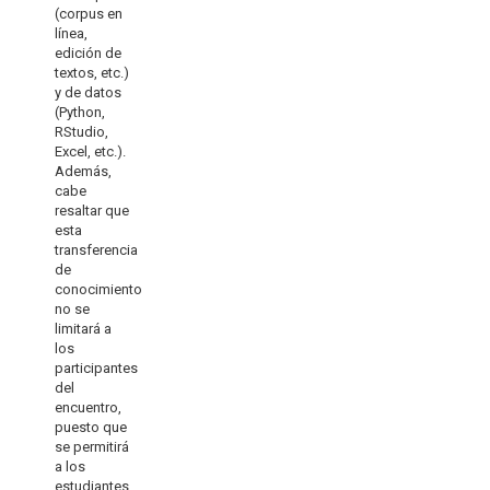
(corpus en
línea,
edición de
textos, etc.)
y de datos
(Python,
RStudio,
Excel, etc.).
Además,
cabe
resaltar que
esta
transferencia
de
conocimiento
no se
limitará a
los
participantes
del
encuentro,
puesto que
se permitirá
a los
estudiantes