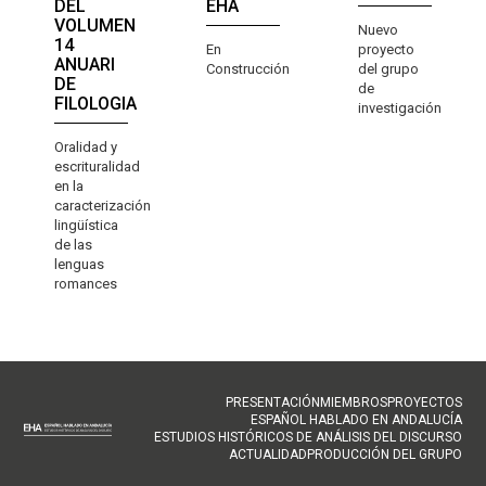
DEL
EHA
VOLUMEN
Nuevo
14
En
proyecto
ANUARI
Construcción
del grupo
DE
de
FILOLOGIA
investigación
Oralidad y
escrituralidad
en la
caracterización
lingüística
de las
lenguas
romances
NAVEGACIÓN
PRESENTACIÓN
MIEMBROS
PROYECTOS
ESPAÑOL HABLADO EN ANDALUCÍA
PRINCIPAL
ESTUDIOS HISTÓRICOS DE ANÁLISIS DEL DISCURSO
ACTUALIDAD
PRODUCCIÓN DEL GRUPO