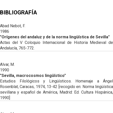
ORTOGRAFÍA Y
HISTORIA DE LA
FONOLOGÍA
PRONUNCIACIÓN
GRAMÁTICA
HISTÓRICAS
DEL ANDALUZ
ANDALUZA
BIBLIOGRAFÍA
HISTORIA DEL
GRAMÁTICA DEL
HISTORIA
LÉXICO
ANDALUZ
LÉXICA EN
Abad Nebot, F.
ANDALUCÍA
1986
MORFOSINTAXIS
EL LÉXICO EN
HISTÓRICA
"Orígenes del andaluz y de la norma lingüística de Sevilla"
ANDALUCÍA
Actas del V Coloquio Internacional de Historia Medieval de
DESCRIPCIÓN
Andalucía, 765-772.
DEL ANDALUZ /
GENERAL
DESCRIPCIÓN
Alvar, M.
DEL ANDALUZ /
1990
FONÉTICA Y
"Sevilla, macrocosmos lingüístico"
FONOLOGÍA
Estudios Filológicos y Lingüísticos. Homenaje a Ángel
DESCRIPCIÓN
Rosenblat, Caracas, 1974, 13-42 [recogido en: Norma lingüística
DEL ANDALUZ /
sevillana y español de América, Madrid: Ed. Cultura Hispánica,
MORFOSINTAXIS
1990]
DESCRIPCIÓN
DEL ANDALUZ /
LÉXICO