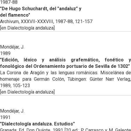
1987-88
"De Hugo Schuchardt, del "andaluz" y
del flamenco"
Archivum, XXXVII-XXXVIII, 1987-88, 121-157
[en Dialectología andaluza]
Mondéjar, J.
1989
"Edición, léxico y análisis grafemático, fonético y
fonológico del Ordenamiento portuario de Sevilla de 1302"
La Corona de Aragón y las lenguas románicas. Miscelánea de
homenaje para Germán Colón, Tübingen: Günter Narr Verlag,
1989, 105-123
[en Dialectología andaluza]
Mondéjar, J.
1991
"Dialectología andaluza. Estudios"
Granada: Ed. Don Quijote, 1991 [20 ed.: P. Carrasco y M. Galeote