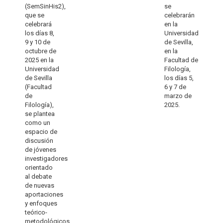
(SemSinHis2),
se
que se
celebrarán
celebrará
en la
los días 8,
Universidad
9 y 10 de
de Sevilla,
octubre de
en la
2025 en la
Facultad de
Universidad
Filología,
de Sevilla
los días 5,
(Facultad
6 y 7 de
de
marzo de
Filología),
2025.
se plantea
como un
espacio de
discusión
de jóvenes
investigadores
orientado
al debate
de nuevas
aportaciones
y enfoques
teórico-
metodológicos,