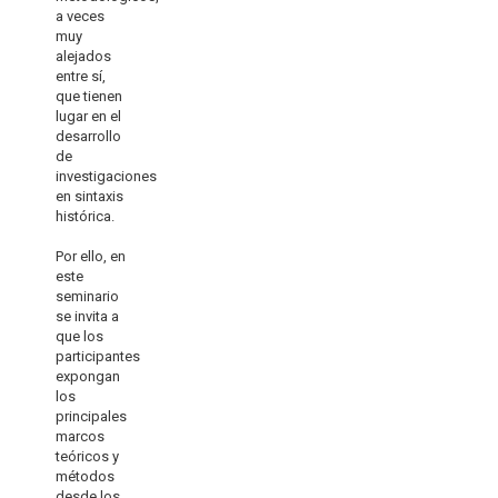
a veces
muy
alejados
entre sí,
que tienen
lugar en el
desarrollo
de
investigaciones
en sintaxis
histórica.
Por ello, en
este
seminario
se invita a
que los
participantes
expongan
los
principales
marcos
teóricos y
métodos
desde los