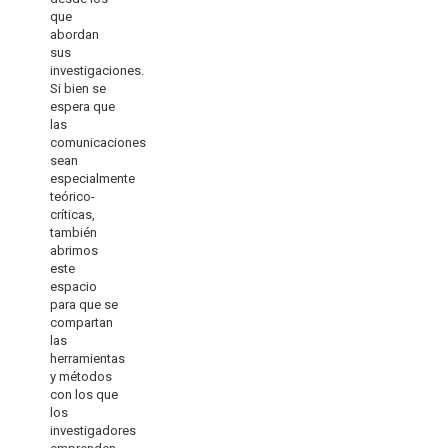
que
abordan
sus
investigaciones.
Si bien se
espera que
las
comunicaciones
sean
especialmente
teórico-
críticas,
también
abrimos
este
espacio
para que se
compartan
las
herramientas
y métodos
con los que
los
investigadores