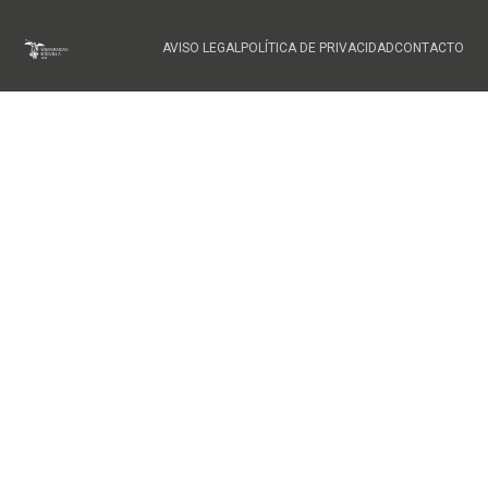
FOOTER
AVISO LEGAL
POLÍTICA DE PRIVACIDAD
CONTACTO
MENU