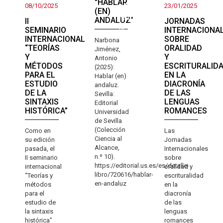
"HABLAR
a la
08/10/2025
23/01/2025
(EN)
lengua
ANDALUZ"
II
JORNADAS
actual
SEMINARIO
INTERNACIONA
INTERNACIONAL
SOBRE
Narbona
“TEORÍAS
ORALIDAD
Jiménez,
Y
Y
Antonio
MÉTODOS
ESCRITURALID
(2025):
PARA EL
EN LA
Hablar (en)
ESTUDIO
DIACRONÍA
andaluz.
DE LA
DE LAS
Sevilla:
SINTAXIS
LENGUAS
Editorial
HISTÓRICA”
ROMANCES
Universidad
de Sevilla
(Colección
Como en
Las
Ciencia al
su edición
Jornadas
Alcance,
pasada, el
Internacionales
n.º 10).
II seminario
sobre
https://editorial.us.es/es/detalle-
internacional
oralidad y
libro/720616/hablar-
“Teorías y
escrituralidad
en-andaluz
métodos
en la
para el
diacronía
estudio de
de las
la sintaxis
lenguas
histórica”
romances