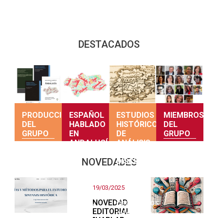
DESTACADOS
PRODUCCIÓN
ESPAÑOL
ESTUDIOS
MIEMBROS
DEL
HABLADO
HISTÓRICOS
DEL
GRUPO
EN
DE
GRUPO
ANDALUCÍA
ANÁLISIS
DEL
Producción
Consulta
NOVEDADES
DISCURSO
Una
del grupo
sus
primera
perfiles
Teorías y
mirada
19/03/2025
estudios
sobre el
NOVEDAD
descriptivos
andaluz
EDITORIAL
referentes