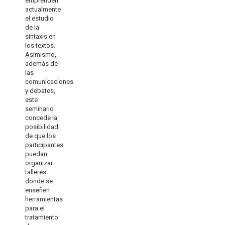
emprenden
actualmente
el estudio
de la
sintaxis en
los textos.
Asimismo,
además de
las
comunicaciones
y debates,
este
seminario
concede la
posibilidad
de que los
participantes
puedan
organizar
talleres
donde se
enseñen
herramientas
para el
tratamiento