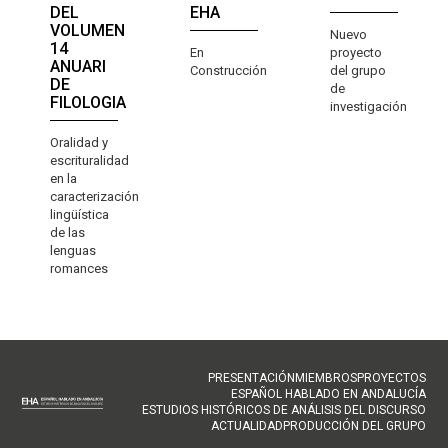
DEL
EHA
VOLUMEN
Nuevo
14
En
proyecto
ANUARI
Construcción
del grupo
DE
de
FILOLOGIA
investigación
Oralidad y
escrituralidad
en la
caracterización
lingüística
de las
lenguas
romances
NAVEGACIÓN
PRESENTACIÓN
MIEMBROS
PROYECTOS
ESPAÑOL HABLADO EN ANDALUCÍA
PRINCIPAL
ESTUDIOS HISTÓRICOS DE ANÁLISIS DEL DISCURSO
ACTUALIDAD
PRODUCCIÓN DEL GRUPO