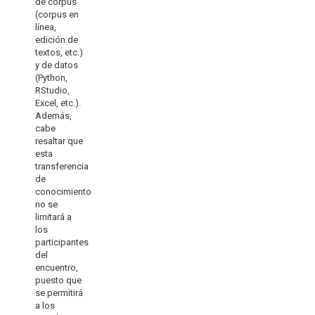
de corpus
(corpus en
línea,
edición de
textos, etc.)
y de datos
(Python,
RStudio,
Excel, etc.).
Además,
cabe
resaltar que
esta
transferencia
de
conocimiento
no se
limitará a
los
participantes
del
encuentro,
puesto que
se permitirá
a los