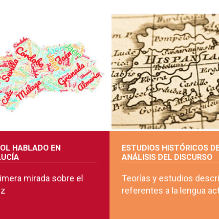
OL HABLADO EN
ESTUDIOS HISTÓRICOS D
UCÍA
ANÁLISIS DEL DISCURSO
imera mirada sobre el
Teorías y estudios descr
uz
referentes a la lengua ac