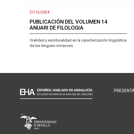
27/12/2024
PUBLICACIÓN DEL VOLUMEN 14
ANUARI DE FILOLOGIA
Oralidad y escrituralidad en la caracterización lingüística
de las lenguas romances
NAVEGAC
PRESENT
PRINCIP
FOOTER
MENU