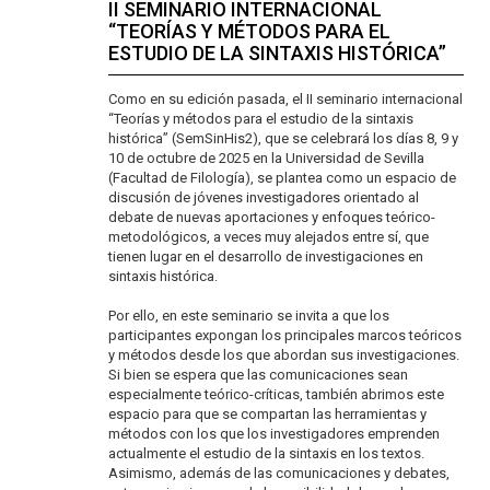
II SEMINARIO INTERNACIONAL
“TEORÍAS Y MÉTODOS PARA EL
ESTUDIO DE LA SINTAXIS HISTÓRICA”
Como en su edición pasada, el II seminario internacional
“Teorías y métodos para el estudio de la sintaxis
histórica” (SemSinHis2), que se celebrará los días 8, 9 y
10 de octubre de 2025 en la Universidad de Sevilla
(Facultad de Filología), se plantea como un espacio de
discusión de jóvenes investigadores orientado al
debate de nuevas aportaciones y enfoques teórico-
metodológicos, a veces muy alejados entre sí, que
tienen lugar en el desarrollo de investigaciones en
sintaxis histórica.
Por ello, en este seminario se invita a que los
participantes expongan los principales marcos teóricos
y métodos desde los que abordan sus investigaciones.
Si bien se espera que las comunicaciones sean
especialmente teórico-críticas, también abrimos este
espacio para que se compartan las herramientas y
métodos con los que los investigadores emprenden
actualmente el estudio de la sintaxis en los textos.
Asimismo, además de las comunicaciones y debates,