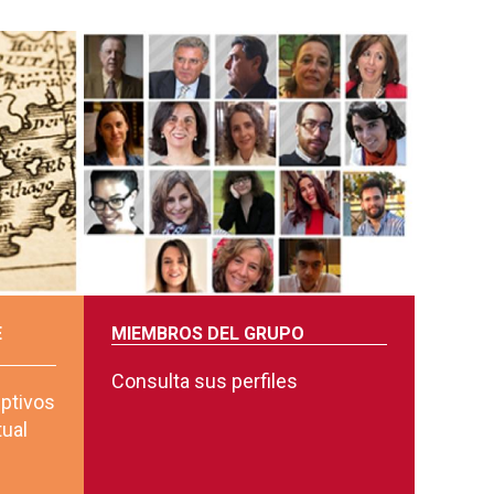
E
MIEMBROS DEL GRUPO
Consulta sus perfiles
iptivos
tual