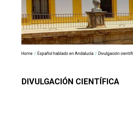
HIS
HIS
GRA
MOR
EL 
DES
GEN
DES
BREADCRUMBS
You
Home
Español hablado en Andalucía
Divulgación científ
FON
are
here:
DES
MOR
DIVULGACIÓN CIENTÍFICA
DES
LÉX