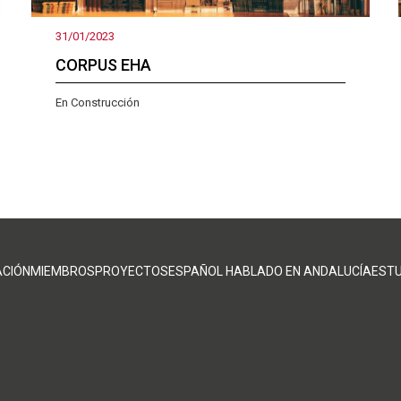
31/01/2023
CORPUS EHA
En Construcción
IÓN
ACIÓN
MIEMBROS
PROYECTOS
ESPAÑOL HABLADO EN ANDALUCÍA
ESTU
AL