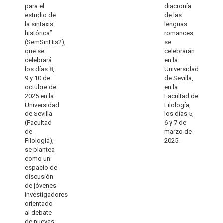
para el
diacronía
estudio de
de las
la sintaxis
lenguas
histórica”
romances
(SemSinHis2),
se
que se
celebrarán
celebrará
en la
los días 8,
Universidad
9 y 10 de
de Sevilla,
octubre de
en la
2025 en la
Facultad de
Universidad
Filología,
de Sevilla
los días 5,
(Facultad
6 y 7 de
de
marzo de
Filología),
2025.
se plantea
como un
espacio de
discusión
de jóvenes
investigadores
orientado
al debate
de nuevas