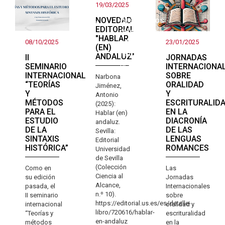
mirada
19/03/2025
estudios
sobre el
NOVEDAD
descriptivos
andaluz
EDITORIAL
referentes
"HABLAR
a la
08/10/2025
23/01/2025
(EN)
lengua
ANDALUZ"
II
JORNADAS
actual
SEMINARIO
INTERNACIONA
INTERNACIONAL
SOBRE
Narbona
“TEORÍAS
ORALIDAD
Jiménez,
Y
Y
Antonio
MÉTODOS
ESCRITURALID
(2025):
PARA EL
EN LA
Hablar (en)
ESTUDIO
DIACRONÍA
andaluz.
DE LA
DE LAS
Sevilla:
SINTAXIS
LENGUAS
Editorial
HISTÓRICA”
ROMANCES
Universidad
de Sevilla
(Colección
Como en
Las
Ciencia al
su edición
Jornadas
Alcance,
pasada, el
Internacionales
n.º 10).
II seminario
sobre
https://editorial.us.es/es/detalle-
internacional
oralidad y
libro/720616/hablar-
“Teorías y
escrituralidad
en-andaluz
métodos
en la