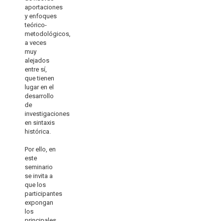
aportaciones
y enfoques
teórico-
metodológicos,
a veces
muy
alejados
entre sí,
que tienen
lugar en el
desarrollo
de
investigaciones
en sintaxis
histórica.
Por ello, en
este
seminario
se invita a
que los
participantes
expongan
los
principales