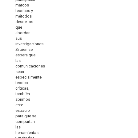
marcos
teóricos y
métodos
desde los
que
abordan
sus
investigaciones.
Si bien se
espera que
las
comunicaciones
sean
especialmente
teórico-
críticas,
también
abrimos
este
espacio
para que se
compartan
las
herramientas