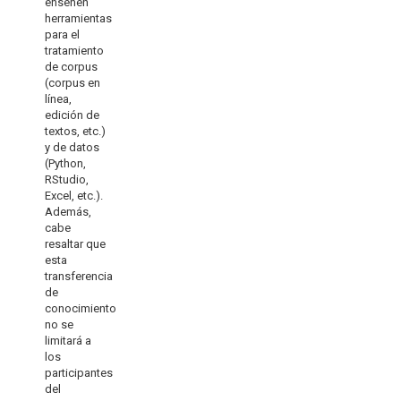
enseñen
herramientas
para el
tratamiento
de corpus
(corpus en
línea,
edición de
textos, etc.)
y de datos
(Python,
RStudio,
Excel, etc.).
Además,
cabe
resaltar que
esta
transferencia
de
conocimiento
no se
limitará a
los
participantes
del