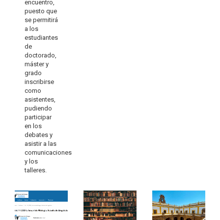
encuentro,
puesto que
se permitirá
a los
estudiantes
de
doctorado,
máster y
grado
inscribirse
como
asistentes,
pudiendo
participar
en los
debates y
asistir a las
comunicaciones
y los
talleres.