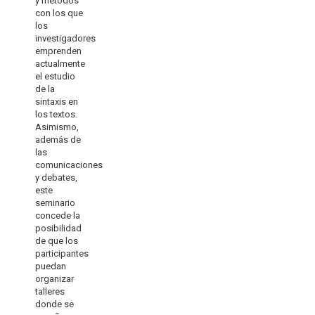
y métodos
con los que
los
investigadores
emprenden
actualmente
el estudio
de la
sintaxis en
los textos.
Asimismo,
además de
las
comunicaciones
y debates,
este
seminario
concede la
posibilidad
de que los
participantes
puedan
organizar
talleres
donde se