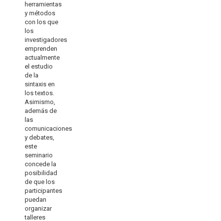
herramientas
y métodos
con los que
los
investigadores
emprenden
actualmente
el estudio
de la
sintaxis en
los textos.
Asimismo,
además de
las
comunicaciones
y debates,
este
seminario
concede la
posibilidad
de que los
participantes
puedan
organizar
talleres