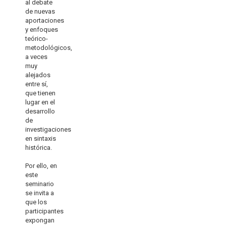
al debate
de nuevas
aportaciones
y enfoques
teórico-
metodológicos,
a veces
muy
alejados
entre sí,
que tienen
lugar en el
desarrollo
de
investigaciones
en sintaxis
histórica.
Por ello, en
este
seminario
se invita a
que los
participantes
expongan