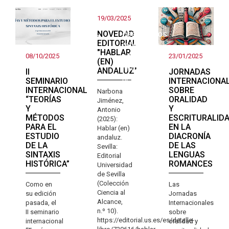
primera
perfiles
Teorías y
mirada
19/03/2025
estudios
sobre el
NOVEDAD
descriptivos
andaluz
EDITORIAL
referentes
"HABLAR
a la
08/10/2025
23/01/2025
(EN)
lengua
ANDALUZ"
II
JORNADAS
actual
SEMINARIO
INTERNACIONA
INTERNACIONAL
SOBRE
Narbona
“TEORÍAS
ORALIDAD
Jiménez,
Y
Y
Antonio
MÉTODOS
ESCRITURALID
(2025):
PARA EL
EN LA
Hablar (en)
ESTUDIO
DIACRONÍA
andaluz.
DE LA
DE LAS
Sevilla:
SINTAXIS
LENGUAS
Editorial
HISTÓRICA”
ROMANCES
Universidad
de Sevilla
(Colección
Como en
Las
Ciencia al
su edición
Jornadas
Alcance,
pasada, el
Internacionales
n.º 10).
II seminario
sobre
https://editorial.us.es/es/detalle-
internacional
oralidad y