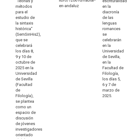
libro/720616/hablar-
“Teorías y
escrituralidad
en-andaluz
métodos
en la
para el
diacronía
estudio de
de las
la sintaxis
lenguas
histórica”
romances
(SemSinHis2),
se
que se
celebrarán
celebrará
en la
los días 8,
Universidad
9 y 10 de
de Sevilla,
octubre de
en la
2025 en la
Facultad de
Universidad
Filología,
de Sevilla
los días 5,
(Facultad
6 y 7 de
de
marzo de
Filología),
2025.
se plantea
como un
espacio de
discusión
de jóvenes
investigadores
orientado