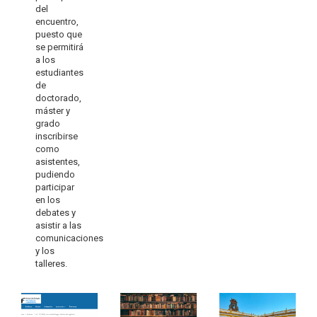
del
encuentro,
puesto que
se permitirá
a los
estudiantes
de
doctorado,
máster y
grado
inscribirse
como
asistentes,
pudiendo
participar
en los
debates y
asistir a las
comunicaciones
y los
talleres.