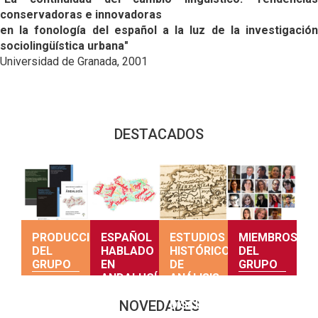
conservadoras e innovadoras
en la fonología del español a la luz de la investigación
sociolingüística urbana"
Universidad de Granada, 2001
DESTACADOS
PRODUCCIÓN
ESPAÑOL
ESTUDIOS
MIEMBROS
DEL
HABLADO
HISTÓRICOS
DEL
GRUPO
EN
DE
GRUPO
ANDALUCÍA
ANÁLISIS
DEL
Producción
Consulta
NOVEDADES
DISCURSO
Una
del grupo
sus