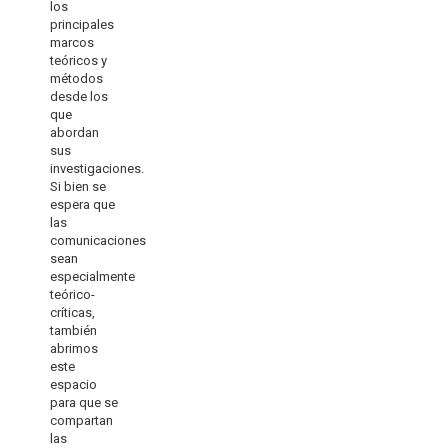
los
principales
marcos
teóricos y
métodos
desde los
que
abordan
sus
investigaciones.
Si bien se
espera que
las
comunicaciones
sean
especialmente
teórico-
críticas,
también
abrimos
este
espacio
para que se
compartan
las