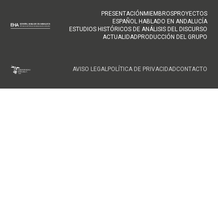
NAVEGACIÓN
PRESENTACIÓN
MIEMBROS
PROYECTOS
ESPAÑOL HABLADO EN ANDALUCÍA
PRINCIPAL
ESTUDIOS HISTÓRICOS DE ANÁLISIS DEL DISCURSO
ACTUALIDAD
PRODUCCIÓN DEL GRUPO
FOOTER
AVISO LEGAL
POLÍTICA DE PRIVACIDAD
CONTACTO
MENU