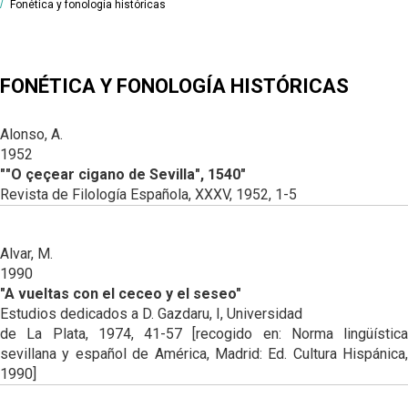
ORTOGRAFÍA Y
Fonética y fonología históricas
HISTORIA DE LA
FONOLOGÍA
PRONUNCIACIÓN
GRAMÁTICA
HISTÓRICAS
DEL ANDALUZ
ANDALUZA
HISTORIA DEL
GRAMÁTICA DEL
HISTORIA
LÉXICO
FONÉTICA Y FONOLOGÍA HISTÓRICAS
ANDALUZ
LÉXICA EN
ANDALUCÍA
MORFOSINTAXIS
EL LÉXICO EN
HISTÓRICA
Alonso, A.
ANDALUCÍA
1952
DESCRIPCIÓN
""O çeçear cigano de Sevilla", 1540"
DEL ANDALUZ /
Revista de Filología Española, XXXV, 1952, 1-5
GENERAL
DESCRIPCIÓN
DEL ANDALUZ /
Alvar, M.
FONÉTICA Y
1990
FONOLOGÍA
"A vueltas con el ceceo y el seseo"
DESCRIPCIÓN
Estudios dedicados a D. Gazdaru, I, Universidad
DEL ANDALUZ /
de La Plata, 1974, 41-57 [recogido en: Norma lingüística
MORFOSINTAXIS
sevillana y español de América, Madrid: Ed. Cultura Hispánica,
1990]
DESCRIPCIÓN
DEL ANDALUZ /
LÉXICO