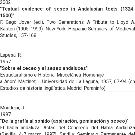
2002
"Textual evidence of seseo in Andalusian texts (1324-
1500)"
F. Gago Jover (ed.), Two Generations: A Tribute to Lloyd A.
Kasten (1905-1999), New York: Hispanic Seminary of Medieval
Studies, 157-168
Lapesa, R.
1957
"Sobre el ceceo y el seseo andaluces"
Estructuralismo e Historia. Miscelánea-Homenaje
a André Martinet, I, Universidad de La Laguna, 1957, 67-94 (en
Estudios de historia lingüística, Madrid: Paraninfo)
Mondéjar, J.
1997
"De la grafía al sonido (aspiración, geminación y seseo)"
El habla andaluza. Actas del Congreso del Habla Andaluza
(Sevilla, 4-7 marzo 1997), Sevilla: Seminario Permanente del