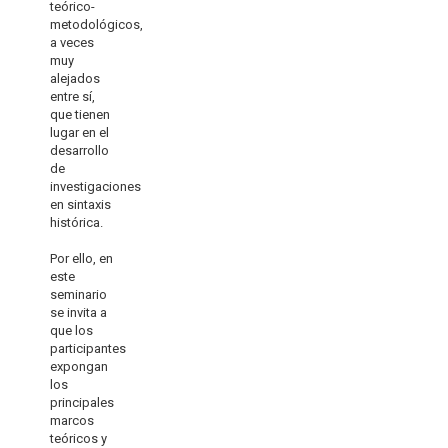
teórico-
metodológicos,
a veces
muy
alejados
entre sí,
que tienen
lugar en el
desarrollo
de
investigaciones
en sintaxis
histórica.
Por ello, en
este
seminario
se invita a
que los
participantes
expongan
los
principales
marcos
teóricos y