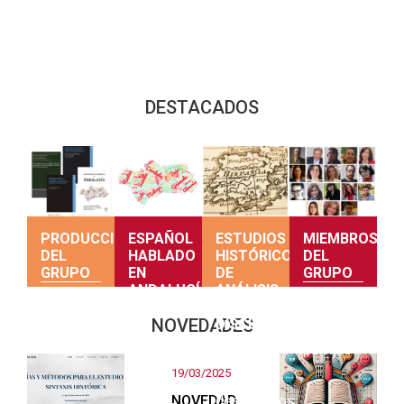
DESTACADOS
PRODUCCIÓN
ESPAÑOL
ESTUDIOS
MIEMBROS
DEL
HABLADO
HISTÓRICOS
DEL
GRUPO
EN
DE
GRUPO
ANDALUCÍA
ANÁLISIS
DEL
Producción
Consulta
NOVEDADES
DISCURSO
Una
del grupo
sus
primera
perfiles
Teorías y
mirada
19/03/2025
estudios
sobre el
NOVEDAD
descriptivos