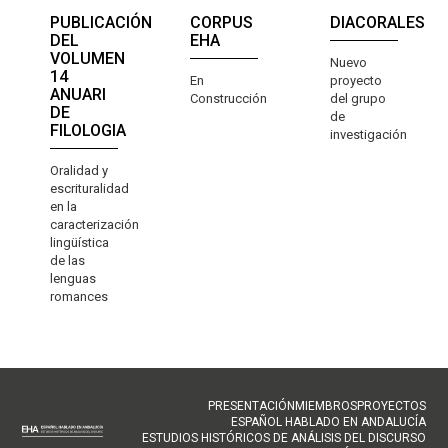
PUBLICACIÓN
CORPUS
DIACORALES
DEL
EHA
VOLUMEN
Nuevo
14
En
proyecto
ANUARI
Construcción
del grupo
DE
de
FILOLOGIA
investigación
Oralidad y
escrituralidad
en la
caracterización
lingüística
de las
lenguas
romances
NAVEGACIÓN
PRESENTACIÓN
MIEMBROS
PROYECTOS
ESPAÑOL HABLADO EN ANDALUCÍA
PRINCIPAL
ESTUDIOS HISTÓRICOS DE ANÁLISIS DEL DISCURSO