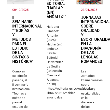
andaluz
EDITORIAL
referentes
"HABLAR
a la
08/10/2025
23/01/2025
(EN)
lengua
ANDALUZ"
II
JORNADAS
actual
SEMINARIO
INTERNACIONA
INTERNACIONAL
SOBRE
Narbona
“TEORÍAS
ORALIDAD
Jiménez,
Y
Y
Antonio
MÉTODOS
ESCRITURALID
(2025):
PARA EL
EN LA
Hablar (en)
ESTUDIO
DIACRONÍA
andaluz.
DE LA
DE LAS
Sevilla:
SINTAXIS
LENGUAS
Editorial
HISTÓRICA”
ROMANCES
Universidad
de Sevilla
(Colección
Como en
Las
Ciencia al
su edición
Jornadas
Alcance,
pasada, el
Internacionales
n.º 10).
II seminario
sobre
https://editorial.us.es/es/detalle-
internacional
oralidad y
libro/720616/hablar-
“Teorías y
escrituralidad
en-andaluz
métodos
en la
para el
diacronía
estudio de
de las