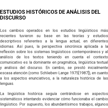
ORTOGRAFÍA Y
HISTORIA DE LA
FONOLOGÍA
PRONUNCIACIÓN
GRAMÁTICA
HISTÓRICAS
DEL ANDALUZ
ANDALUZA
ESTUDIOS HISTÓRICOS DE ANÁLISIS DEL
HISTORIA DEL
DISCURSO
GRAMÁTICA DEL
HISTORIA
LÉXICO
ANDALUZ
LÉXICA EN
ANDALUCÍA
MORFOSINTAXIS
Los cambios operados en los estudios lingüísticos más
EL LÉXICO EN
HISTÓRICA
recientes tuvieron su base en las teorías y estudios
ANDALUCÍA
descriptivos referentes a la lengua actual, en diferentes
DESCRIPCIÓN
idiomas. Así pues, la perspectiva sincrónica aplicada a la
DEL ANDALUZ /
GENERAL
reflexión sobre los sistemas lingüísticos contemporáneos y al
análisis de los textos teniendo en cuenta el contexto
DESCRIPCIÓN
comunicativo es la dominante en pragmática, lingüística textual
DEL ANDALUZ /
y análisis del discurso. En cambio, se prestó inicialmente
FONÉTICA Y
FONOLOGÍA
escasa atención (como Schlieben-Lange 1975[1987]), en cuanto
a los aspectos enunciativos, a la naturaleza histórica de las
DESCRIPCIÓN
lenguas.
DEL ANDALUZ /
MORFOSINTAXIS
La lingüística histórica seguía centrándose en aspectos
sistemáticos intentando evidenciar cómo funcionaba el cambio
DESCRIPCIÓN
DEL ANDALUZ /
lingüístico. Por supuesto, los abundantísimos trabajos, algunos
LÉXICO