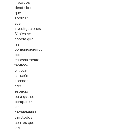
métodos
desde los
que
abordan
sus
investigaciones.
Si bien se
espera que
las
comunicaciones
sean
especialmente
teórico-
críticas,
también
abrimos
este
espacio
para que se
compartan
las
herramientas
y métodos
con los que
los