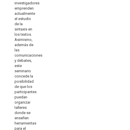
investigadores
emprenden
actualmente
el estudio
de la
sintaxis en
los textos.
Asimismo,
además de
las
comunicaciones
y debates,
este
seminario
concede la
posibilidad
de que los
participantes
puedan
organizar
talleres
donde se
enseñen
herramientas
para el