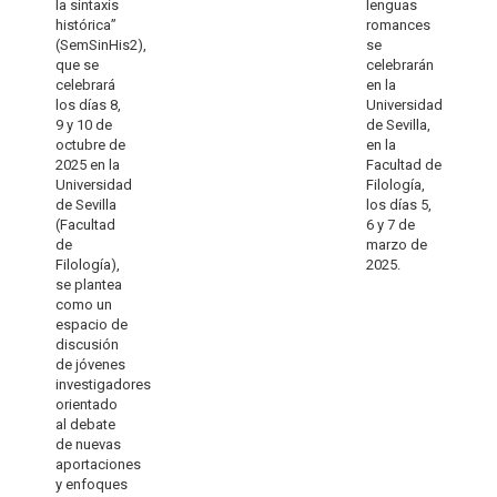
la sintaxis
lenguas
histórica”
romances
(SemSinHis2),
se
que se
celebrarán
celebrará
en la
los días 8,
Universidad
9 y 10 de
de Sevilla,
octubre de
en la
2025 en la
Facultad de
Universidad
Filología,
de Sevilla
los días 5,
(Facultad
6 y 7 de
de
marzo de
Filología),
2025.
se plantea
como un
espacio de
discusión
de jóvenes
investigadores
orientado
al debate
de nuevas
aportaciones
y enfoques