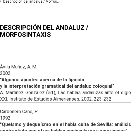
ORTOGRAFÍA Y
Descripción del andaluz / Morfos...
HISTORIA DE LA
FONOLOGÍA
PRONUNCIACIÓN
GRAMÁTICA
HISTÓRICAS
DEL ANDALUZ
ANDALUZA
HISTORIA DEL
GRAMÁTICA DEL
HISTORIA
LÉXICO
DESCRIPCIÓN DEL ANDALUZ /
ANDALUZ
LÉXICA EN
ANDALUCÍA
MORFOSINTAXIS
MORFOSINTAXIS
EL LÉXICO EN
HISTÓRICA
ANDALUCÍA
DESCRIPCIÓN
DEL ANDALUZ /
GENERAL
Ávila Muñoz, A. M.
2002
DESCRIPCIÓN
DEL ANDALUZ /
"Algunos apuntes acerca de la fijación
FONÉTICA Y
y la interpretación gramatical del andaluz coloquial"
FONOLOGÍA
A. Martínez González (ed.), Las hablas andaluzas ante el siglo
XXI, Instituto de Estudios Almerienses, 2002, 223-232
DESCRIPCIÓN
DEL ANDALUZ /
MORFOSINTAXIS
Carbonero Cano, P.
1992
DESCRIPCIÓN
"Queísmo y dequeísmo en el habla culta de Sevilla: análisis
DEL ANDALUZ /
LÉXICO
contrastado con otras hablas peninsulares y americanas"