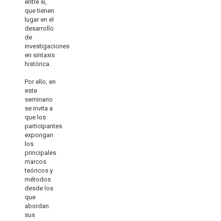
entre sí,
que tienen
lugar en el
desarrollo
de
investigaciones
en sintaxis
histórica.
Por ello, en
este
seminario
se invita a
que los
participantes
expongan
los
principales
marcos
teóricos y
métodos
desde los
que
abordan
sus