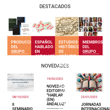
DESTACADOS
PRODUCCIÓN
ESPAÑOL
ESTUDIOS
MIEMBROS
DEL
HABLADO
HISTÓRICOS
DEL
GRUPO
EN
DE
GRUPO
ANDALUCÍA
ANÁLISIS
DEL
Producción
Consulta
NOVEDADES
DISCURSO
Una
del grupo
sus
primera
perfiles
Teorías y
mirada
19/03/2025
estudios
sobre el
NOVEDAD
descriptivos
andaluz
EDITORIAL
referentes
"HABLAR
a la
08/10/2025
23/01/2025
(EN)
lengua
ANDALUZ"
II
JORNADAS
actual
SEMINARIO
INTERNACIONA