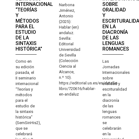
INTERNACIONAL
SOBRE
Narbona
“TEORÍAS
ORALIDAD
Jiménez,
Y
Y
Antonio
MÉTODOS
ESCRITURALID
(2025):
PARA EL
EN LA
Hablar (en)
ESTUDIO
DIACRONÍA
andaluz.
DE LA
DE LAS
Sevilla:
SINTAXIS
LENGUAS
Editorial
HISTÓRICA”
ROMANCES
Universidad
de Sevilla
(Colección
Como en
Las
Ciencia al
su edición
Jornadas
Alcance,
pasada, el
Internacionales
n.º 10).
II seminario
sobre
https://editorial.us.es/es/detalle-
internacional
oralidad y
libro/720616/hablar-
“Teorías y
escrituralidad
en-andaluz
métodos
en la
para el
diacronía
estudio de
de las
la sintaxis
lenguas
histórica”
romances
(SemSinHis2),
se
que se
celebrarán
celebrará
en la