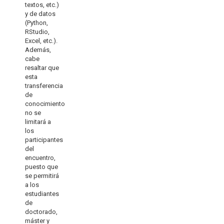
textos, etc.)
y de datos
(Python,
RStudio,
Excel, etc.).
Además,
cabe
resaltar que
esta
transferencia
de
conocimiento
no se
limitará a
los
participantes
del
encuentro,
puesto que
se permitirá
a los
estudiantes
de
doctorado,
máster y