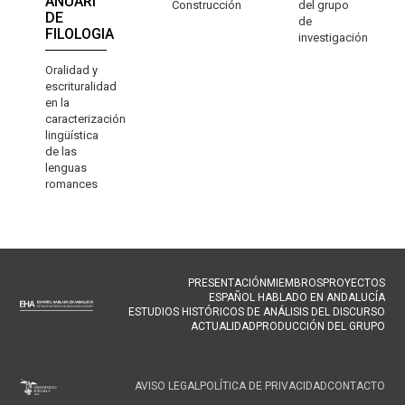
ANUARI
Construcción
del grupo
DE
de
FILOLOGIA
investigación
Oralidad y
escrituralidad
en la
caracterización
lingüística
de las
lenguas
romances
NAVEGACIÓN
PRESENTACIÓN
MIEMBROS
PROYECTOS
ESPAÑOL HABLADO EN ANDALUCÍA
PRINCIPAL
ESTUDIOS HISTÓRICOS DE ANÁLISIS DEL DISCURSO
ACTUALIDAD
PRODUCCIÓN DEL GRUPO
FOOTER
AVISO LEGAL
POLÍTICA DE PRIVACIDAD
CONTACTO