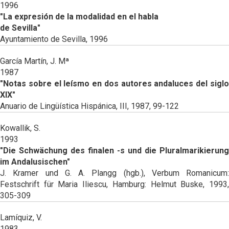
1996
"La expresión de la modalidad en el habla
de Sevilla"
Ayuntamiento de Sevilla, 1996
García Martín, J. Mª
1987
"Notas sobre el leísmo en dos autores andaluces del siglo
XIX"
Anuario de Lingüística Hispánica, III, 1987, 99-122
Kowallik, S.
1993
"Die Schwächung des finalen -s und die Pluralmarikierung
im Andalusischen"
J. Kramer und G. A. Plangg (hgb.), Verbum Romanicum:
Festschrift für Maria Iliescu, Hamburg: Helmut Buske, 1993,
305-309
Lamíquiz, V.
1983