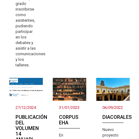
grado
inscribirse
como
asistentes,
pudiendo
participar
en los
debates y
asistir a las
comunicaciones
y los
talleres.
27/12/2024
31/01/2023
06/09/2022
PUBLICACIÓN
CORPUS
DIACORALES
DEL
EHA
VOLUMEN
Nuevo
14
En
proyecto