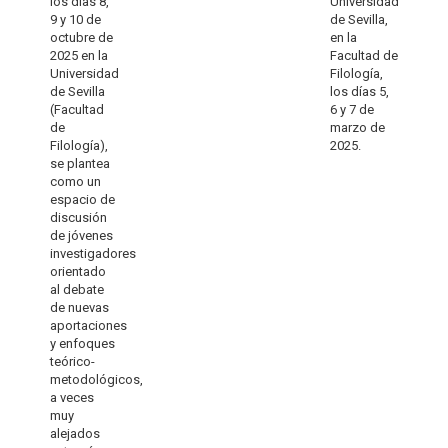
los días 8,
Universidad
9 y 10 de
de Sevilla,
octubre de
en la
2025 en la
Facultad de
Universidad
Filología,
de Sevilla
los días 5,
(Facultad
6 y 7 de
de
marzo de
Filología),
2025.
se plantea
como un
espacio de
discusión
de jóvenes
investigadores
orientado
al debate
de nuevas
aportaciones
y enfoques
teórico-
metodológicos,
a veces
muy
alejados