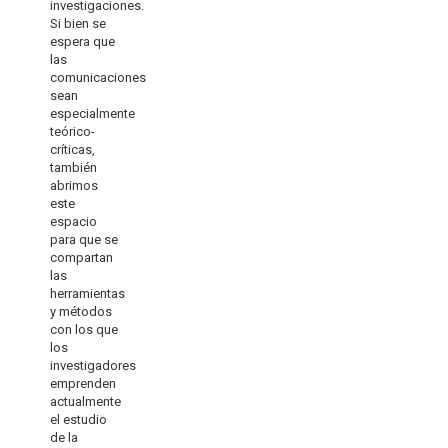
investigaciones.
Si bien se
espera que
las
comunicaciones
sean
especialmente
teórico-
críticas,
también
abrimos
este
espacio
para que se
compartan
las
herramientas
y métodos
con los que
los
investigadores
emprenden
actualmente
el estudio
de la