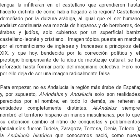
lengua la infiltraran en el castellano que aprendieron hasta
hacerlo distinto de cómo había llegado a la región? Castellano
domeñado por la dulzura arábiga, al igual que el ser humano
andaluz continuaría esa mezcla de hispanos y de bereberes, de
árabes y judíos, solo cubiertos por un superficial barniz
castellano-leonés y cristiano... Imagen tópica, puesta en marcha
por el romanticismo de ingleses y franceses a principios del
XIX, y que hoy, bendecida por la corrección política y el
prestigio bienpensante de la idea de mestizaje cultural, se ha
reforzado hasta formar parte del imaginario colectivo. Pero no
por ello deja de ser una imagen radicalmente falsa.
Para empezar, no es Andalucía la región más árabe de España;
y, por supuesto,
Al-Andalus
y
Andalucía
solo son realidades
parecidas por el nombre; en todo lo demás, se refieren a
entidades completamente distintas:
Al-Andalus
siempre
nombró el territorio hispano en manos musulmanas, por lo que
su extensión cambió al ritmo de conquistas y poblamientos
(andalusíes fueron Tudela, Zaragoza, Tortosa, Denia, Toledo…);
la
Andalucía histórica
que conocemos nació, como nuev