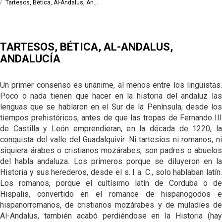
ORTOGRAFÍA Y
Tartesos, Bética, Al-Andalus, An...
HISTORIA DE LA
FONOLOGÍA
PRONUNCIACIÓN
GRAMÁTICA
HISTÓRICAS
DEL ANDALUZ
ANDALUZA
HISTORIA DEL
GRAMÁTICA DEL
HISTORIA
LÉXICO
TARTESOS, BÉTICA, AL-ANDALUS,
ANDALUZ
LÉXICA EN
ANDALUCÍA
ANDALUCÍA
MORFOSINTAXIS
EL LÉXICO EN
HISTÓRICA
ANDALUCÍA
Un primer consenso es unánime, al menos entre los lingüistas.
DESCRIPCIÓN
Poco o nada tienen que hacer en la historia del andaluz las
DEL ANDALUZ /
GENERAL
lenguas que se hablaron en el Sur de la Península, desde los
tiempos prehistóricos, antes de que las tropas de Fernando III
DESCRIPCIÓN
de Castilla y León emprendieran, en la década de 1220, la
DEL ANDALUZ /
conquista del valle del Guadalquivir. Ni tartesios ni romanos, ni
FONÉTICA Y
FONOLOGÍA
siquiera árabes o cristianos mozárabes, son padres o abuelos
del habla andaluza. Los primeros porque se diluyeron en la
DESCRIPCIÓN
Historia y sus herederos, desde el s. I a. C., solo hablaban latín.
DEL ANDALUZ /
Los romanos, porque el cultísimo latín de Corduba o de
MORFOSINTAXIS
Hispalis, convertido en el romance de hispanogodos e
hispanorromanos, de cristianos mozárabes y de muladíes de
DESCRIPCIÓN
DEL ANDALUZ /
Al-Andalus, también acabó perdiéndose en la Historia (hay
LÉXICO