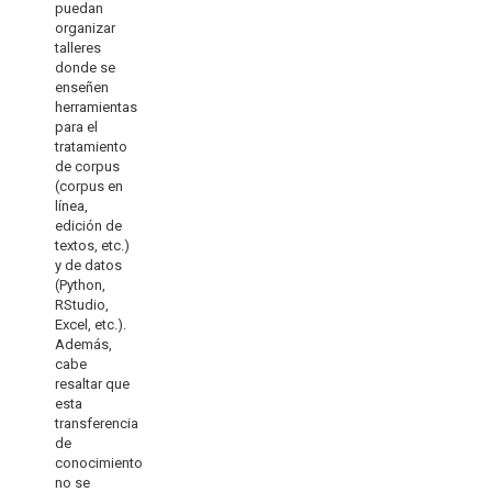
puedan
organizar
talleres
donde se
enseñen
herramientas
para el
tratamiento
de corpus
(corpus en
línea,
edición de
textos, etc.)
y de datos
(Python,
RStudio,
Excel, etc.).
Además,
cabe
resaltar que
esta
transferencia
de
conocimiento
no se