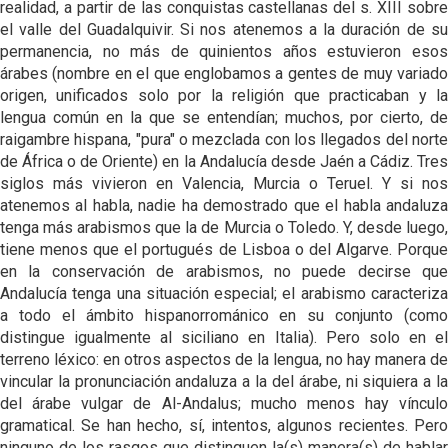
realidad, a partir de las conquistas castellanas del s. XIII sobre
el valle del Guadalquivir. Si nos atenemos a la duración de su
permanencia, no más de quinientos años estuvieron esos
árabes (nombre en el que englobamos a gentes de muy variado
origen, unificados solo por la religión que practicaban y la
lengua común en la que se entendían; muchos, por cierto, de
raigambre hispana, "pura" o mezclada con los llegados del norte
de África o de Oriente) en la Andalucía desde Jaén a Cádiz. Tres
siglos más vivieron en Valencia, Murcia o Teruel. Y si nos
atenemos al habla, nadie ha demostrado que el habla andaluza
tenga más arabismos que la de Murcia o Toledo. Y, desde luego,
tiene menos que el portugués de Lisboa o del Algarve. Porque
en la conservación de arabismos, no puede decirse que
Andalucía tenga una situación especial; el arabismo caracteriza
a todo el ámbito hispanorrománico en su conjunto (como
distingue igualmente al siciliano en Italia). Pero solo en el
terreno léxico: en otros aspectos de la lengua, no hay manera de
vincular la pronunciación andaluza a la del árabe, ni siquiera a la
del árabe vulgar de Al-Andalus; mucho menos hay vínculo
gramatical. Se han hecho, sí, intentos, algunos recientes. Pero
ninguno de los rasgos que distinguen la(s) manera(s) de hablar