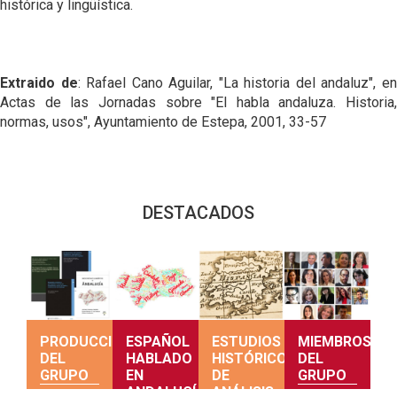
histórica y lingüística.
Extraido de
: Rafael Cano Aguilar, "La historia del andaluz", e
Actas de las Jornadas sobre "El habla andaluza. Historia,
normas, usos", Ayuntamiento de Estepa, 2001, 33-57
DESTACADOS
PRODUCCIÓN
ESPAÑOL
ESTUDIOS
MIEMBROS
DEL
HABLADO
HISTÓRICOS
DEL
GRUPO
EN
DE
GRUPO
ANDALUCÍA
ANÁLISIS