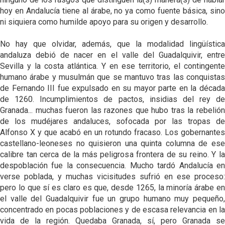
hoy en Andalucía tiene al árabe, no ya como fuente básica, sino
ni siquiera como humilde apoyo para su origen y desarrollo.
No hay que olvidar, además, que la modalidad lingüística
andaluza debió de nacer en el valle del Guadalquivir, entre
Sevilla y la costa atlántica. Y en ese territorio, el contingente
humano árabe y musulmán que se mantuvo tras las conquistas
de Fernando III fue expulsado en su mayor parte en la década
de 1260. Incumplimientos de pactos, insidias del rey de
Granada... muchas fueron las razones que hubo tras la rebelión
de los mudéjares andaluces, sofocada por las tropas de
Alfonso X y que acabó en un rotundo fracaso. Los gobernantes
castellano-leoneses no quisieron una quinta columna de ese
calibre tan cerca de la más peligrosa frontera de su reino. Y la
despoblación fue la consecuencia. Mucho tardó Andalucía en
verse poblada, y muchas vicisitudes sufrió en ese proceso:
pero lo que sí es claro es que, desde 1265, la minoría árabe en
el valle del Guadalquivir fue un grupo humano muy pequeño,
concentrado en pocas poblaciones y de escasa relevancia en la
vida de la región. Quedaba Granada, sí, pero Granada se