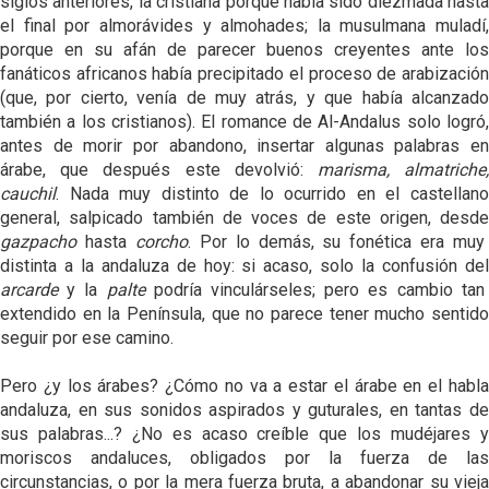
siglos anteriores, la cristiana porque había sido diezmada hasta
el final por almorávides y almohades; la musulmana muladí,
porque en su afán de parecer buenos creyentes ante los
fanáticos africanos había precipitado el proceso de arabización
(que, por cierto, venía de muy atrás, y que había alcanzado
también a los cristianos). El romance de Al-Andalus solo logró,
antes de morir por abandono, insertar algunas palabras en
árabe, que después este devolvió:
marisma, almatriche
cauchil
. Nada muy distinto de lo ocurrido en el castellano
general, salpicado también de voces de este origen, desde
gazpacho
hasta
corcho
. Por lo demás, su fonética era muy
distinta a la andaluza de hoy: si acaso, solo la confusión del
arcarde
y la
palte
podría vinculárseles; pero es cambio tan
extendido en la Península, que no parece tener mucho sentido
seguir por ese camino.
Pero ¿y los árabes? ¿Cómo no va a estar el árabe en el habla
andaluza, en sus sonidos aspirados y guturales, en tantas de
sus palabras...? ¿No es acaso creíble que los mudéjares y
moriscos andaluces, obligados por la fuerza de las
circunstancias, o por la mera fuerza bruta, a abandonar su vieja