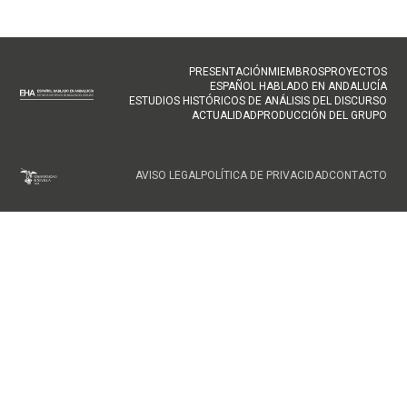
NAVEGACIÓN
PRESENTACIÓN
MIEMBROS
PROYECTOS
ESPAÑOL HABLADO EN ANDALUCÍA
PRINCIPAL
ESTUDIOS HISTÓRICOS DE ANÁLISIS DEL DISCURSO
ACTUALIDAD
PRODUCCIÓN DEL GRUPO
FOOTER
AVISO LEGAL
POLÍTICA DE PRIVACIDAD
CONTACTO
MENU