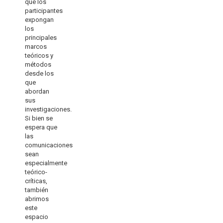
que los
participantes
expongan
los
principales
marcos
teóricos y
métodos
desde los
que
abordan
sus
investigaciones.
Si bien se
espera que
las
comunicaciones
sean
especialmente
teórico-
críticas,
también
abrimos
este
espacio