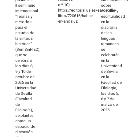
n.º 10).
II seminario
sobre
https://editorial.us.es/es/detalle-
internacional
oralidad y
libro/720616/hablar-
“Teorías y
escrituralidad
en-andaluz
métodos
en la
para el
diacronía
estudio de
de las
la sintaxis
lenguas
histórica”
romances
(SemSinHis2),
se
que se
celebrarán
celebrará
en la
los días 8,
Universidad
9 y 10 de
de Sevilla,
octubre de
en la
2025 en la
Facultad de
Universidad
Filología,
de Sevilla
los días 5,
(Facultad
6 y 7 de
de
marzo de
Filología),
2025.
se plantea
como un
espacio de
discusión