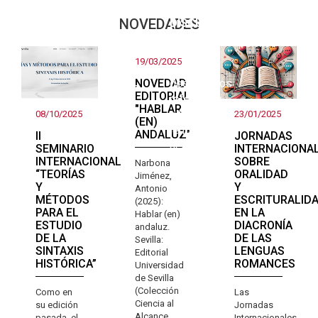
DEL
Producción
Consulta
NOVEDADES
DISCURSO
Una
del grupo
sus
primera
perfiles
Teorías y
mirada
19/03/2025
estudios
sobre el
NOVEDAD
descriptivos
andaluz
EDITORIAL
referentes
"HABLAR
a la
08/10/2025
23/01/2025
(EN)
lengua
ANDALUZ"
II
JORNADAS
actual
SEMINARIO
INTERNACIONA
INTERNACIONAL
SOBRE
Narbona
“TEORÍAS
ORALIDAD
Jiménez,
Y
Y
Antonio
MÉTODOS
ESCRITURALID
(2025):
PARA EL
EN LA
Hablar (en)
ESTUDIO
DIACRONÍA
andaluz.
DE LA
DE LAS
Sevilla:
SINTAXIS
LENGUAS
Editorial
HISTÓRICA”
ROMANCES
Universidad
de Sevilla
(Colección
Como en
Las
Ciencia al
su edición
Jornadas
Alcance,
pasada, el
Internacionales