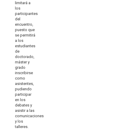
limitará a
los
participantes
del
encuentro,
puesto que
se permitirá
a los
estudiantes
de
doctorado,
máster y
grado
inscribirse
como
asistentes,
pudiendo
participar
en los
debates y
asistir a las
comunicaciones
y los
talleres.