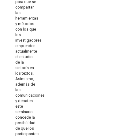
para que se
compartan
las
herramientas
y métodos
con los que
los
investigadores
emprenden
actualmente
el estudio
de la
sintaxis en
los textos.
Asimismo,
además de
las
comunicaciones
y debates,
este
seminario
concede la
posibilidad
de que los
participantes