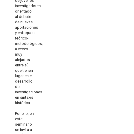
de jóvenes
investigadores
orientado
al debate
de nuevas
aportaciones
y enfoques
teórico-
metodológicos,
a veces
muy
alejados
entre sí,
que tienen
lugar en el
desarrollo
de
investigaciones
en sintaxis
histórica.
Por ello, en
este
seminario
se invita a