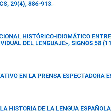
, 29(4), 886-913.
TORIA DEL LÉXICO
TORIA LÉXICA EN ANDALUCÍA
MÁTICA DEL ANDALUZ
FOSINTAXIS HISTÓRICA
LÉXICO EN ANDALUCÍA
CRIPCIÓN DEL ANDALUZ /
ERAL
CIONAL HISTÓRICO-IDIOMÁTICO ENTRE
VIDUAL DEL LENGUAJE», SIGNOS 58 (118
CRIPCIÓN DEL ANDALUZ /
ÉTICA Y FONOLOGÍA
CRIPCIÓN DEL ANDALUZ /
FOSINTAXIS
CRIPCIÓN DEL ANDALUZ /
ATIVO EN LA PRENSA ESPECTADORA ESP
ICO
 LA HISTORIA DE LA LENGUA ESPAÑOLA