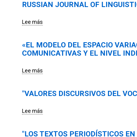
RUSSIAN JOURNAL OF LINGUISTICS
HIS
HIS
GRA
MOR
Lee más
sobre
EL 
«Spanish
DES
bueno
GEN
«EL MODELO DEL ESPACIO VARIA
in
COMUNICATIVAS Y EL NIVEL INDI
metadiscursive
DES
FON
contexts:
A
Lee más
sobre
DES
constructional-
MOR
«El
pragmatic
modelo
analysis»,
DES
"VALORES DISCURSIVOS DEL VOC
del
LÉX
Russian
espacio
Journal
variacional
Lee más
sobre
of
histórico-
"Valores
Linguistics,
idiomático
discursivos
29(4),
entre
"LOS TEXTOS PERIODÍSTICOS EN
del
886-