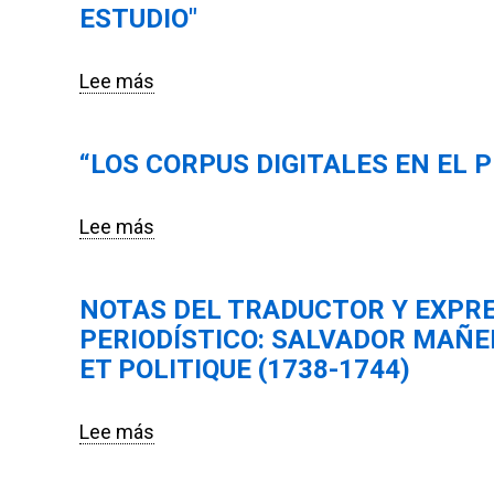
inmediatez
ESTUDIO"
vocativo
913.
y
en
distancia
la
Lee más
sobre
comunicativas
prensa
"Los
y
espectadora
textos
el
española
“LOS CORPUS DIGITALES EN EL 
periodísticos
nivel
del
en
individual
siglo
la
Lee más
sobre
del
XVIII"
historia
“Los
lenguaje»,
de
corpus
Signos
la
NOTAS DEL TRADUCTOR Y EXPRE
digitales
58
lengua
PERIODÍSTICO: SALVADOR MAÑE
en
(118),
española:
el
ET POLITIQUE (1738-1744)
264-
fuentes
proyecto
290.
y
«DiacOralEs»”
Lee más
sobre
objetos
Notas
de
del