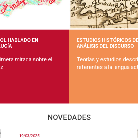
OL HABLADO EN
ESTUDIOS HISTÓRICOS D
UCÍA
ANÁLISIS DEL DISCURSO
imera mirada sobre el
Teorías y estudios descr
uz
referentes a la lengua ac
NOVEDADES
19/03/2025