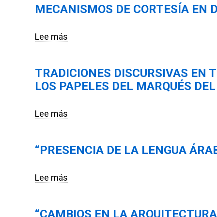
estudio"
MECANISMOS DE CORTESÍA EN D
Traductor
y
expresión
Lee más
sobre
de
Mecanismos
la
de
heterogeneidad
TRADICIONES DISCURSIVAS EN T
cortesía
enunciativa
LOS PAPELES DEL MARQUÉS DEL
en
en
documentos
el
peruanos
Lee más
sobre
discurso
del
Tradiciones
periodístico:
siglo
discursivas
Salvador
XVII
“PRESENCIA DE LA LENGUA ÁRAB
en
Mañer
textos
y
administrativos
Lee más
sobre
Mr.
del
“Presencia
Rousset
siglo
de
en
XVII:
“CAMBIOS EN LA ARQUITECTURA
la
la