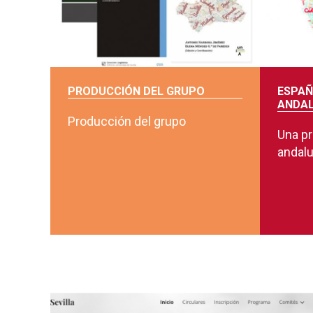
PRODUCCIÓN DEL GRUPO
ESPAÑ
ANDAL
Producción del grupo
Una pr
andal