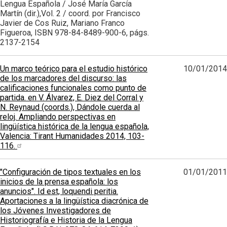
Lengua Española / José María García
Martín (dir.),Vol. 2 / coord. por Francisco
Javier de Cos Ruiz, Mariano Franco
Figueroa, ISBN 978-84-8489-900-6, págs.
2137-2154
Un marco teórico para el estudio histórico
10/01/2014
de los marcadores del discurso: las
calificaciones funcionales como punto de
partida. en V. Álvarez, E. Diez del Corral y
N. Reynaud (coords.), Dándole cuerda al
reloj. Ampliando perspectivas en
lingüística histórica de la lengua española,
Valencia: Tirant Humanidades 2014, 103-
116.
"Configuración de tipos textuales en los
01/01/2011
inicios de la prensa española: los
anuncios". Id est, loquendi peritia.
Aportaciones a la lingüística diacrónica de
los Jóvenes Investigadores de
Historiografía e Historia de la Lengua