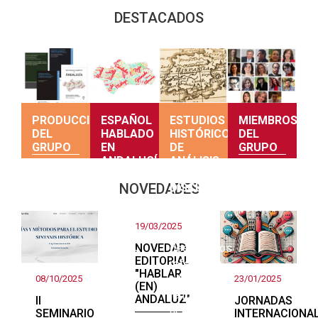
DESTACADOS
PRODUCCIÓN
ESPAÑOL
ESTUDIOS
MIEMBROS
DEL
HABLADO
HISTÓRICOS
DEL
GRUPO
EN
DE
GRUPO
ANDALUCÍA
ANÁLISIS
DEL
Producción
Consulta
NOVEDADES
DISCURSO
Una
del grupo
sus
primera
perfiles
Teorías y
mirada
19/03/2025
estudios
sobre el
NOVEDAD
descriptivos
andaluz
EDITORIAL
referentes
"HABLAR
a la
08/10/2025
23/01/2025
(EN)
lengua
ANDALUZ"
II
JORNADAS
actual
SEMINARIO
INTERNACIONA