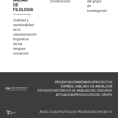
ANUARI
Construcción
del grupo
DE
de
FILOLOGIA
investigación
Oralidad y
escrituralidad
en la
caracterización
lingüística
de las
lenguas
romances
NAVEGACIÓN
PRESENTACIÓN
MIEMBROS
PROYECTOS
ESPAÑOL HABLADO EN ANDALUCÍA
PRINCIPAL
ESTUDIOS HISTÓRICOS DE ANÁLISIS DEL DISCURSO
ACTUALIDAD
PRODUCCIÓN DEL GRUPO
FOOTER
AVISO LEGAL
POLÍTICA DE PRIVACIDAD
CONTACTO