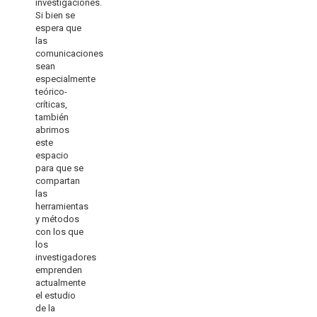
investigaciones.
Si bien se
espera que
las
comunicaciones
sean
especialmente
teórico-
críticas,
también
abrimos
este
espacio
para que se
compartan
las
herramientas
y métodos
con los que
los
investigadores
emprenden
actualmente
el estudio
de la