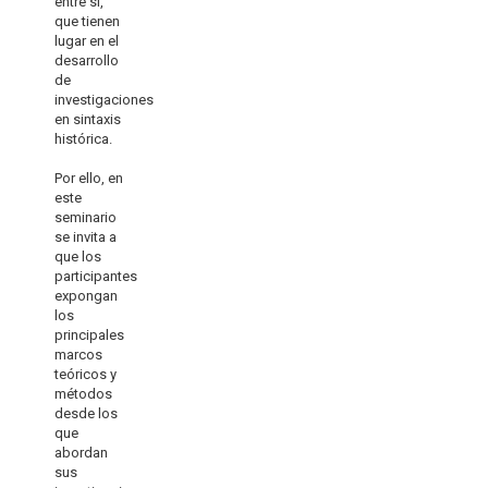
entre sí,
que tienen
lugar en el
desarrollo
de
investigaciones
en sintaxis
histórica.
Por ello, en
este
seminario
se invita a
que los
participantes
expongan
los
principales
marcos
teóricos y
métodos
desde los
que
abordan
sus