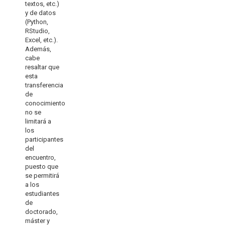
textos, etc.)
y de datos
(Python,
RStudio,
Excel, etc.).
Además,
cabe
resaltar que
esta
transferencia
de
conocimiento
no se
limitará a
los
participantes
del
encuentro,
puesto que
se permitirá
a los
estudiantes
de
doctorado,
máster y