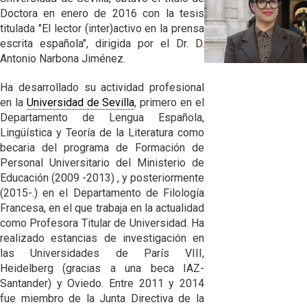
ORTOGRAFÍA Y
HISTORIA DE LA
FONOLOGÍA
Doctora en enero de 2016 con la tesis
PRONUNCIACIÓN
GRAMÁTICA
HISTÓRICAS
DEL ANDALUZ
titulada "El lector (inter)activo en la prensa
ANDALUZA
escrita española", dirigida por el Dr. D.
HISTORIA DEL
GRAMÁTICA DEL
HISTORIA
Antonio Narbona Jiménez.
LÉXICO
ANDALUZ
LÉXICA EN
ANDALUCÍA
MORFOSINTAXIS
Ha desarrollado su actividad profesional
EL LÉXICO EN
HISTÓRICA
en la
Universidad de Sevilla
, primero en el
ANDALUCÍA
Departamento de Lengua Española,
DESCRIPCIÓN
Lingüística y Teoría de la Literatura como
DEL ANDALUZ /
GENERAL
becaria del programa de Formación de
Personal Universitario del Ministerio de
DESCRIPCIÓN
Educación (2009 -2013) , y posteriormente
DEL ANDALUZ /
(2015-.) en el Departamento de Filología
FONÉTICA Y
FONOLOGÍA
Francesa, en el que trabaja en la actualidad
como Profesora Titular de Universidad. Ha
DESCRIPCIÓN
realizado estancias de investigación en
DEL ANDALUZ /
las Universidades de París VIII,
MORFOSINTAXIS
Heidelberg (gracias a una beca IAZ-
Santander) y Oviedo. Entre 2011 y 2014
DESCRIPCIÓN
DEL ANDALUZ /
fue miembro de la Junta Directiva de la
LÉXICO