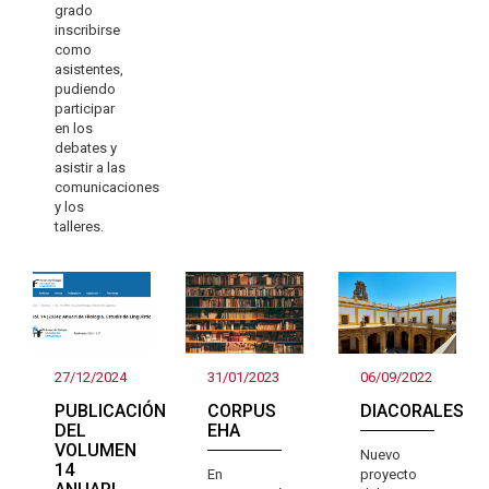
grado
inscribirse
como
asistentes,
pudiendo
participar
en los
debates y
asistir a las
comunicaciones
y los
talleres.
27/12/2024
31/01/2023
06/09/2022
PUBLICACIÓN
CORPUS
DIACORALES
DEL
EHA
VOLUMEN
Nuevo
14
En
proyecto