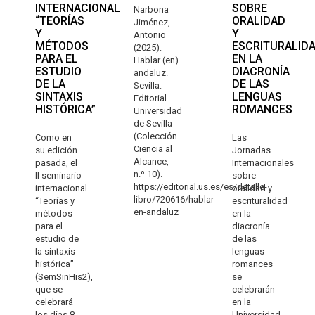
INTERNACIONAL
SOBRE
Narbona
“TEORÍAS
ORALIDAD
Jiménez,
Y
Y
Antonio
MÉTODOS
ESCRITURALID
(2025):
PARA EL
EN LA
Hablar (en)
ESTUDIO
DIACRONÍA
andaluz.
DE LA
DE LAS
Sevilla:
SINTAXIS
LENGUAS
Editorial
HISTÓRICA”
ROMANCES
Universidad
de Sevilla
(Colección
Como en
Las
Ciencia al
su edición
Jornadas
Alcance,
pasada, el
Internacionales
n.º 10).
II seminario
sobre
https://editorial.us.es/es/detalle-
internacional
oralidad y
libro/720616/hablar-
“Teorías y
escrituralidad
en-andaluz
métodos
en la
para el
diacronía
estudio de
de las
la sintaxis
lenguas
histórica”
romances
(SemSinHis2),
se
que se
celebrarán
celebrará
en la
los días 8,
Universidad