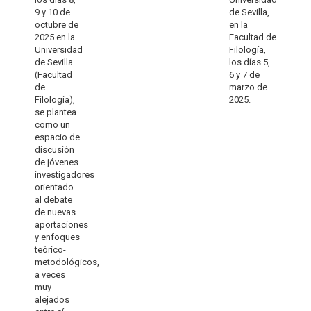
9 y 10 de
de Sevilla,
octubre de
en la
2025 en la
Facultad de
Universidad
Filología,
de Sevilla
los días 5,
(Facultad
6 y 7 de
de
marzo de
Filología),
2025.
se plantea
como un
espacio de
discusión
de jóvenes
investigadores
orientado
al debate
de nuevas
aportaciones
y enfoques
teórico-
metodológicos,
a veces
muy
alejados