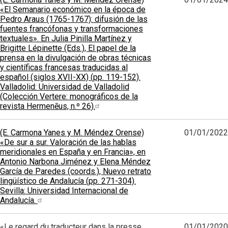
«El Semanario económico en la época de
Pedro Araus (1765-1767): difusión de las
fuentes francófonas y transformaciones
textuales». En Julia Pinilla Martínez y
Brigitte Lépinette (Eds.), El papel de la
prensa en la divulgación de obras técnicas
y científicas francesas traducidas al
español (siglos XVII-XX) (pp. 119-152).
Valladolid: Universidad de Valladolid
(Colección Vertere: monográficos de la
revista Hermenēus, n.º 26).
(E. Carmona Yanes y M. Méndez Orense)
01/01/2022
«De sur a sur. Valoración de las hablas
meridionales en España y en Francia», en
Antonio Narbona Jiménez y Elena Méndez
García de Paredes (coords.), Nuevo retrato
lingüístico de Andalucía (pp. 271-304).
Sevilla: Universidad Internacional de
Andalucía.
«Le regard du traducteur dans la presse
01/01/2020