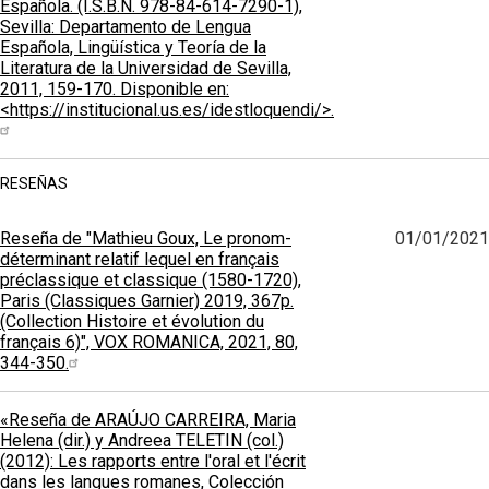
Española. (I.S.B.N. 978-84-614-7290-1),
Sevilla: Departamento de Lengua
Española, Lingüística y Teoría de la
Literatura de la Universidad de Sevilla,
2011, 159-170. Disponible en:
<https://institucional.us.es/idestloquendi/>.
RESEÑAS
Reseña de "Mathieu Goux, Le pronom-
01/01/2021
déterminant relatif lequel en français
préclassique et classique (1580-1720),
Paris (Classiques Garnier) 2019, 367p.
(Collection Histoire et évolution du
français 6)", VOX ROMANICA, 2021, 80,
344-350.
«Reseña de ARAÚJO CARREIRA, Maria
Helena (dir.) y Andreea TELETIN (col.)
(2012): Les rapports entre l'oral et l'écrit
dans les langues romanes, Colección