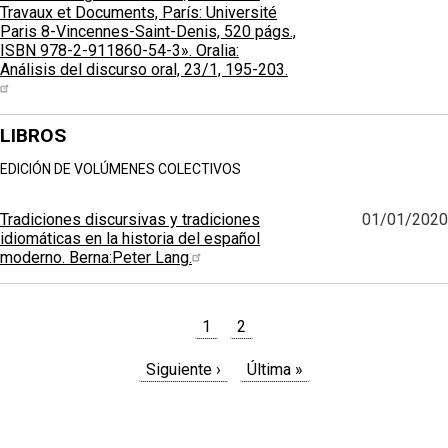
Travaux et Documents, París: Université
Paris 8-Vincennes-Saint-Denis, 520 págs.,
ISBN 978-2-911860-54-3». Oralia:
Análisis del discurso oral, 23/1, 195-203.
LIBROS
EDICIÓN DE VOLÚMENES COLECTIVOS
Tradiciones discursivas y tradiciones
01/01/2020
idiomáticas en la historia del español
moderno. Berna:Peter Lang.
Paginación
Página
1
Page
2
actual
Siguiente
Siguiente ›
Última
Última »
página
página