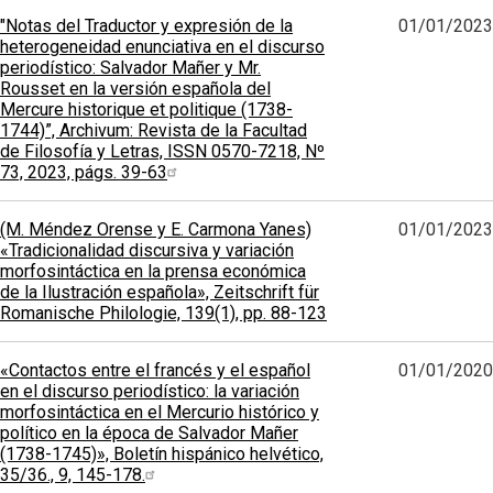
"Notas del Traductor y expresión de la
01/01/2023
heterogeneidad enunciativa en el discurso
periodístico: Salvador Mañer y Mr.
Rousset en la versión española del
Mercure historique et politique (1738-
1744)”, Archivum: Revista de la Facultad
de Filosofía y Letras, ISSN 0570-7218, Nº
73, 2023, págs. 39-63
(M. Méndez Orense y E. Carmona Yanes)
01/01/2023
«Tradicionalidad discursiva y variación
morfosintáctica en la prensa económica
de la Ilustración española», Zeitschrift für
Romanische Philologie, 139(1), pp. 88-123
«Contactos entre el francés y el español
01/01/2020
en el discurso periodístico: la variación
morfosintáctica en el Mercurio histórico y
político en la época de Salvador Mañer
(1738-1745)», Boletín hispánico helvético,
35/36., 9, 145-178.