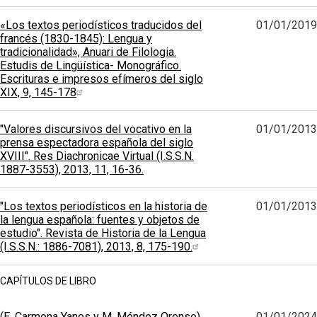
«Los textos periodísticos traducidos del
01/01/2019
francés (1830-1845): Lengua y
tradicionalidad», Anuari de Filologia.
Estudis de Lingüística- Monográfico.
Escrituras e impresos efímeros del siglo
XIX, 9, 145-178
"Valores discursivos del vocativo en la
01/01/2013
prensa espectadora española del siglo
XVIII". Res Diachronicae Virtual (I.S.S.N.
1887-3553), 2013, 11, 16-36.
"Los textos periodísticos en la historia de
01/01/2013
la lengua española: fuentes y objetos de
estudio". Revista de Historia de la Lengua
(I.S.S.N.: 1886-7081), 2013, 8, 175-190.
CAPÍTULOS DE LIBRO
(E. Carmona Yanes y M. Méndez Orense)
01/01/2024