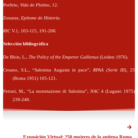
Porfirio,
Vida de Plotino
, 12.
Zonaras,
Epítome de Historia.
RIC
V.1, 103-115, 191-200
.
Selección bibliográfica
De Blois, L.,
The Policy of the Emperor Gallienus
(Leiden 1976).
Cesano, S.L., “Salonina Augusta in pace”,
RPAA (Serie III),
25
(Roma 1951) 105-121.
Ferrari, M., “La monetazione di Salonina”,
NAC
4 (Lugano 1975)
239-248.
Exposición Virtual: 250 mujeres de la antigua Roma