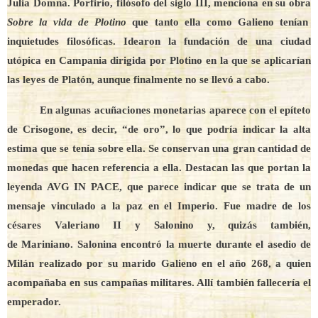
Julia Domna. Porfirio, filósofo del siglo III, menciona en su obra
Sobre la vida de Plotino
que tanto ella como Galieno tenían
inquietudes filosóficas. Idearon la fundación de una ciudad
utópica en Campania dirigida por Plotino en la que se aplicarían
las leyes de Platón, aunque finalmente no se llevó a cabo.
En algunas acuñaciones monetarias aparece con el epíteto
de Crisogone, es decir, “de oro”, lo que podría indicar la alta
estima que se tenía sobre ella. Se conservan una gran cantidad de
monedas que hacen referencia a ella. Destacan las que portan la
leyenda AVG IN PACE, que parece indicar que se trata de un
mensaje vinculado a la paz en el Imperio. Fue madre de los
césares Valeriano II y Salonino y, quizás también,
de Mariniano. Salonina encontró la muerte durante el asedio de
Milán realizado por su marido Galieno en el año 268, a quien
acompañaba en sus campañas militares. Allí también fallecería el
emperador.