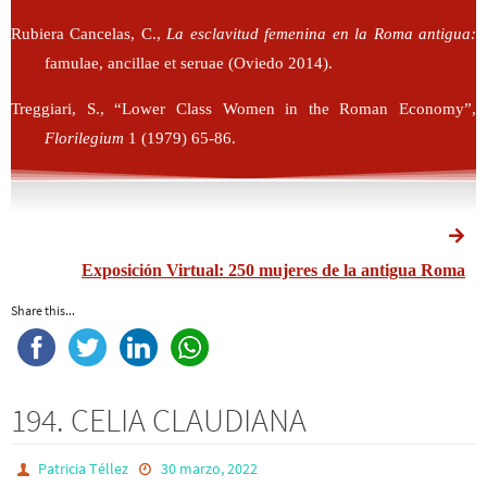
Rubiera Cancelas, C.,
La esclavitud femenina en la Roma antigua:
famulae, ancillae et seruae (Oviedo 2014).
Treggiari, S., “Lower Class Women in the Roman Economy”,
Florilegium
1 (1979) 65-86.
Exposición Virtual: 250 mujeres de la antigua Roma
Share this...
194. CELIA CLAUDIANA
Patricia Téllez
30 marzo, 2022