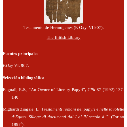
Testamento de Hermógenes (P. Oxy. VI 907).
The British Library
Fuentes principales
P.Oxy
VI, 907.
Selección bibliográfica
Bagnall, R.S., “An Owner of Literary Papyri”,
CPh
87 (1992) 137-
140.
Migliardi Zingale, L.,
I testamenti romani nei papyri e nelle tavolette
d’Egitto. Silloge di documenti dal I al IV secolo d.C
. (Torino
3
1997
).