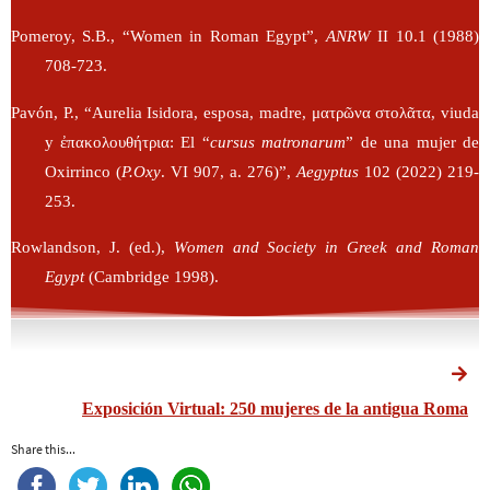
Pomeroy, S.B., “Women in Roman Egypt”,
ANRW
II 10.1 (1988)
708-723.
Pavón, P., “Aurelia Isidora, esposa, madre, ματρῶνα στολᾶτα, viuda
y ἐπακολουθήτρια: El “
cursus matronarum
” de una mujer de
Oxirrinco (
P.Oxy
. VI 907, a. 276)”,
Aegyptus
102 (2022) 219-
253.
Rowlandson, J. (ed.),
Women and Society in Greek and Roman
Egypt
(Cambridge 1998).
Exposición Virtual: 250 mujeres de la antigua Roma
Share this...