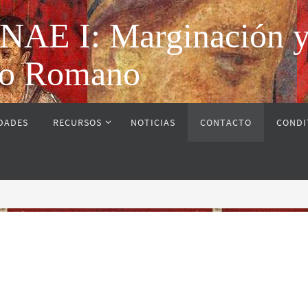
 I: Marginación y vi
rio Romano
IDADES
RECURSOS
NOTICIAS
CONTACTO
CONDI