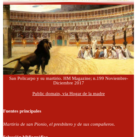
San Policarpo y su martirio. HM Magazine; n.199 Noviembre-
Diciembre 2017
Public domain, via Hogar de la madre
Fuentes principales
Martirio de san Pionio, el presbítero y de sus compañeros
.
Selección bibliográfica