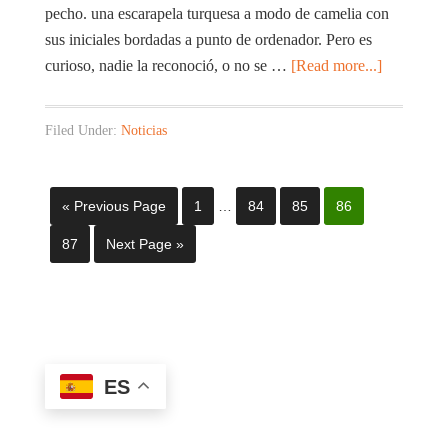
pecho. una escarapela turquesa a modo de camelia con
sus iniciales bordadas a punto de ordenador. Pero es
curioso, nadie la reconoció, o no se …
[Read more...]
Filed Under:
Noticias
« Previous Page
1
…
84
85
86
87
Next Page »
ES