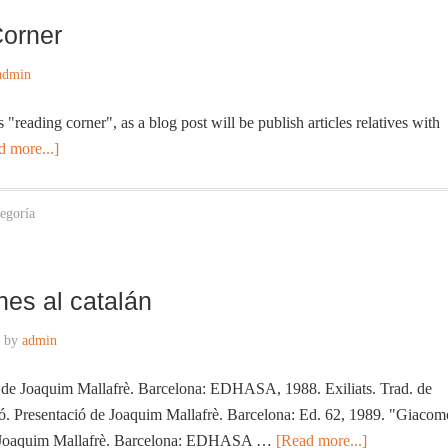
orner
admin
ls "reading corner", as a blog post will be publish articles relatives with
d more...]
tegoría
nes al catalán
by
admin
 de Joaquim Mallafrè. Barcelona: EDHASA, 1988. Exiliats. Trad. de
ó. Presentació de Joaquim Mallafrè. Barcelona: Ed. 62, 1989. "Giacom
e Joaquim Mallafrè. Barcelona: EDHASA …
[Read more...]