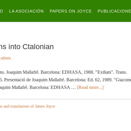
IO
LA ASOCIACIÓN
PAPERS ON JOYCE
PUBLICACION
ns into Ctalonian
y
admin
ns. Joaquim Mallafrè. Barcelona: EDHASA, 1988. "Exiliats". Trans.
ó. Presentació de Joaquim Mallafrè. Barcelona: Ed. 62, 1989. "Giacom
Joaquim Mallafrè. Barcelona: EDHASA …
[Read more...]
ns and translations of James Joyce