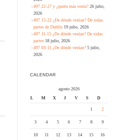
497.22-27 y ¿quién más venía?
26 julio,
2026
497.15-22 ¿De dónde venían? De todas
partes de Dublín
19 julio, 2026
497.11-15 ¿De dónde venían? De todas
partes
18 julio, 2026
497.03-11 ¿De dónde venían?
5 julio,
2026
CALENDAR
agosto 2026
L
M
X
J
V
S
D
1
2
3
4
5
6
7
8
9
10
11
12
13
14
15
16