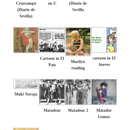
Cruzcampo
on U
(Diario de
(Diario de
Sevilla
Sevilla)
cartoon in El
Cartoon in El
Marilyn
Jueves
País
reading
Maki Navaja
Matadear
Matadear 2
Matador
Gomez