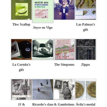
Thw Scallop
Las Palmas’s
Joyce en Vigo
gift
La Coruña’s
The Simpsons
Zippo
gift
JJ &
Ricardo’s class
& Gambrinus
Ávila’s medal