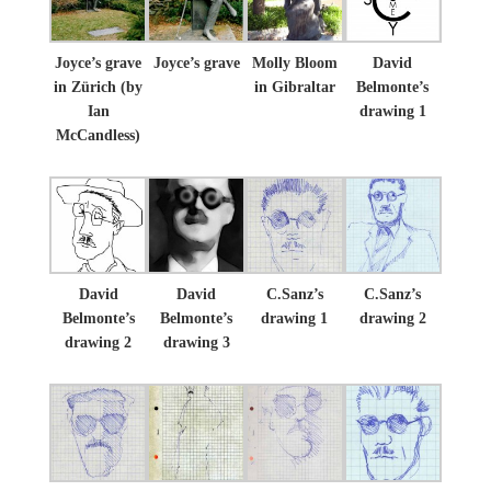
Joyce’s grave
Joyce’s grave
Molly Bloom
David
in Zürich (by
in Gibraltar
Belmonte’s
Ian
drawing 1
McCandless)
David
David
C.Sanz’s
C.Sanz’s
Belmonte’s
Belmonte’s
drawing 1
drawing 2
drawing 2
drawing 3