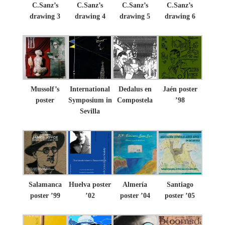
C.Sanz’s
C.Sanz’s
C.Sanz’s
C.Sanz’s
drawing 3
drawing 4
drawing 5
drawing 6
Mussolf’s
International
Dedalus en
Jaén poster
poster
Symposium in
Compostela
’98
Sevilla
Salamanca
Huelva poster
Almería
Santiago
poster ’99
’02
poster ’04
poster ’05