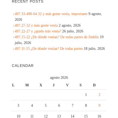
RECENT POSTS
497.33-498-04 32 y más gente venía, importante
9 agosto,
2026
497.27-32 y más gente venía
2 agosto, 2026
497.22-27 y ¿quién más venía?
26 julio, 2026
497.15-22 ¿De dónde venían? De todas partes de Dublín
19
julio, 2026
497.11-15 ¿De dónde venían? De todas partes
18 julio, 2026
CALENDAR
agosto 2026
L
M
X
J
V
S
D
1
2
3
4
5
6
7
8
9
10
11
12
13
14
15
16