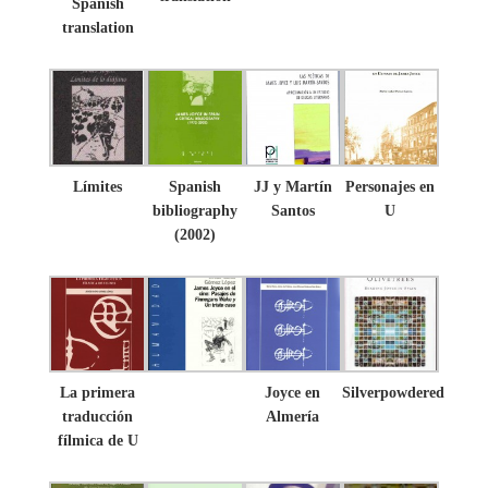
Spanish
translation
Límites
Spanish
JJ y Martín
Personajes en
bibliography
Santos
U
(2002)
La primera
Joyce en
Silverpowdered
traducción
Almería
fílmica de U