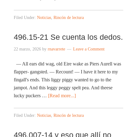
Filed Under:
Noticias
,
Rincón de lectura
496.15-21 Se cuenta los dedos.
22 marzo, 2026
by
rnavarrete
Leave a Comment
— All ears did wag, old Eire wake as Piers Aurell was
flapper- gangsted. — Recount! — I have it here to my
fingall's ends. This liggy piggy wanted to go to the
jampot. And this leggy peggy spelt pea. And theese
lucky puckers …
[Read more...]
Filed Under:
Noticias
,
Rincón de lectura
496.007-14 y eso que allí no