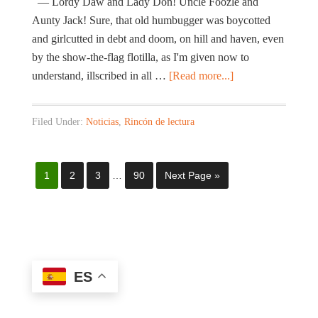
— Lordy Daw and Lady Don! Uncle Foozle and
Aunty Jack! Sure, that old humbugger was boycotted
and girlcutted in debt and doom, on hill and haven, even
by the show-the-flag flotilla, as I'm given now to
understand, illscribed in all …
[Read more...]
Filed Under:
Noticias
,
Rincón de lectura
1
2
3
…
90
Next Page »
ES