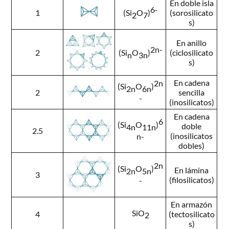
En doble isla
6-
1
(sorosilicato
(Si
O
)
2
7
s)
En anillo
2n-
2
(ciclosilicato
(Si
O
)
n
3n
s)
En cadena
2n
(Si
O
)
2n
6n
2
sencilla
-
(inosilicatos)
En cadena
6
(Si
O
)
doble
4n
11n
2.5
(inosilicatos
n-
dobles)
2n
(Si
O
)
En lámina
2n
5n
3
(filosilicatos)
-
En armazón
SiO
4
(tectosilicato
2
s)