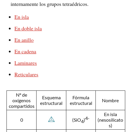
internamente los grupos tetraédricos.
En isla
En doble isla
En anillo
En cadena
Laminares
Reticulares
Nº de
Esquema
Fórmula
oxígenos
Nombre
estructural
estructural
compartidos
En isla
4-
0
(nesosilicato
(SiO
)
4
s)