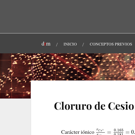
d
r
m
INICIO
CONCEPTOS PREVIOS
Cloruro de Cesio
r
0.165
Carácter iónico
+
=
=
0
C
s
0.181
r