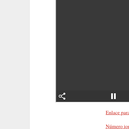
Enlace para
Número ion