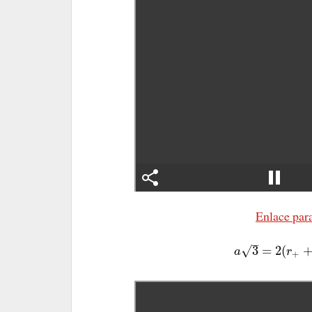
Enlace para
–
3
=
2
(
√
a
r
+