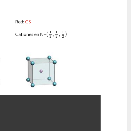
Red:
CS
1
1
1
(
,
,
)
Cationes en N+
2
2
2