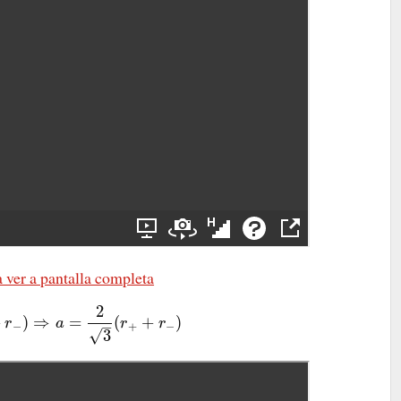
 ver a pantalla completa
2
+
)
⇒
=
(
+
)
r
a
r
r
–
−
+
−
√
3