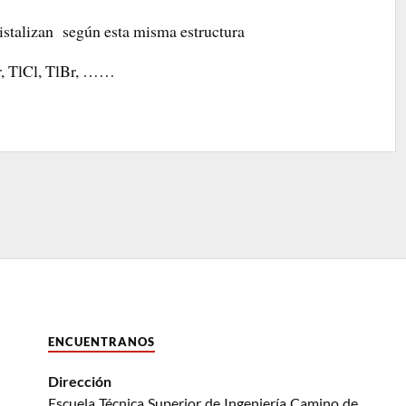
istalizan según esta misma estructura
, TlCl, TlBr, ……
ENCUENTRANOS
Dirección
Escuela Técnica Superior de Ingeniería Camino de