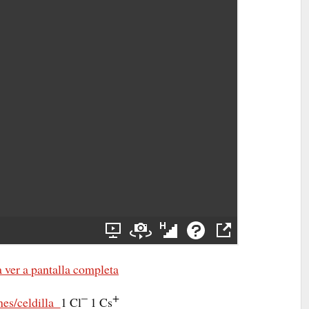
 ver a pantalla completa
–
+
es/celdilla
1 Cl
1 Cs