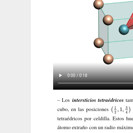
– Los
intersticios tetraédricos
tam
3
1
cubo, en las posiciones
,
1
,
(
)
2
4
tetraédricos por celdilla. Estos hu
átomo extraño con un radio máximo