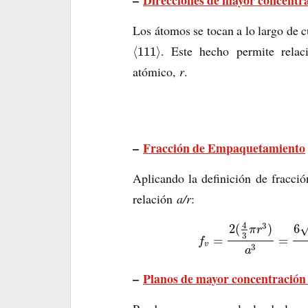
–
Direcciones de mayor concentr
Los átomos se tocan a lo largo de c
. Este hecho permite relac
⟨
111
⟩
atómico,
r
.
–
Fracción de Empaquetamiento
Aplicando la definición de fracci
relación
a/r
:
4
3
2
(
)
6
π
r
3
=
=
f
v
3
a
–
Planos de mayor concentración