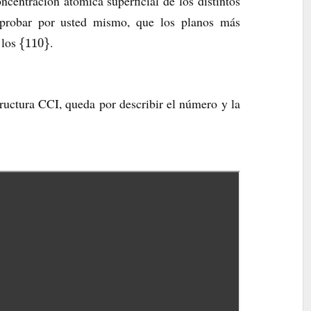
centración atómica superficial de los distintos
mprobar por usted mismo, que los planos más
 los
.
{
110
}
tructura CCI, queda por describir el número y la