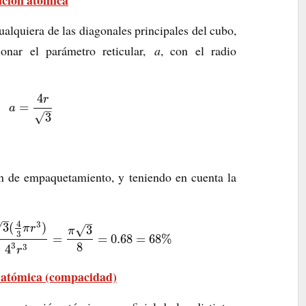
ación atómica
ualquiera de las diagonales principales del cubo,
ionar el parámetro reticular,
a
, con el radio
4
r
=
a
–
√
3
ón de empaquetamiento, y teniendo en cuenta la
–
–
4
3
√
3
(
)
√
3
π
r
π
3
=
=
0.68
=
68
%
8
3
3
4
r
 atómica (compacidad)