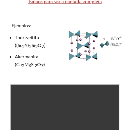
Enlace para ver a pantalla completa
Ejemplos:
Thortveitita
((Sc
Y)
Si
O
)
2
2
2
7
Akermanita
(Ca
MgSi
O
)
2
2
7