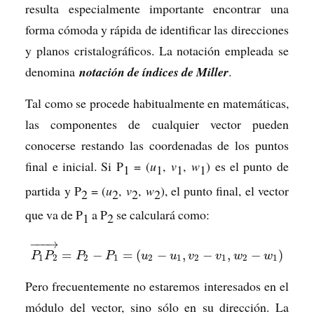
resulta especialmente importante encontrar una
forma cómoda y rápida de identificar las direcciones
y planos cristalográficos. La notación empleada se
denomina
notación de índices de Miller
.
Tal como se procede habitualmente en matemáticas,
las componentes de cualquier vector pueden
conocerse restando las coordenadas de los puntos
final e inicial. Si P
= (
u
,
v
,
w
) es el punto de
1
1
1
1
partida y P
= (
u
,
v
,
w
), el punto final, el vector
2
2
2
2
que va de P
a P
se calculará como:
1
2
−
−
−
→
=
−
=
(
−
,
−
,
−
)
P
P
P
P
u
u
v
v
w
w
1
2
2
1
2
1
2
1
2
1
Pero frecuentemente no estaremos interesados en el
módulo del vector, sino sólo en su dirección. La