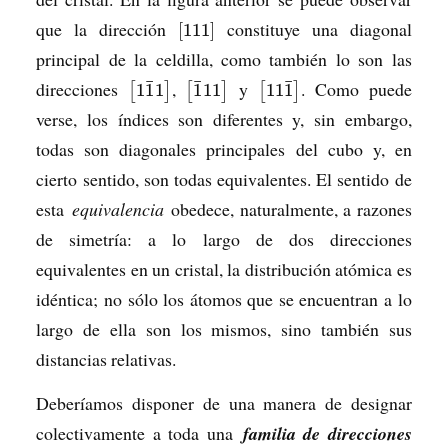
que la dirección
constituye una diagonal
[
111
]
principal de la celdilla, como también lo son las
¯
¯
¯
direcciones
,
y
. Como puede
1
1
1
1
11
11
1
[
]
[
]
[
]
verse, los índices son diferentes y, sin embargo,
todas son diagonales principales del cubo y, en
cierto sentido, son todas equivalentes. El sentido de
esta
equivalencia
obedece, naturalmente, a razones
de simetría: a lo largo de dos direcciones
equivalentes en un cristal, la distribución atómica es
idéntica; no sólo los átomos que se encuentran a lo
largo de ella son los mismos, sino también sus
distancias relativas.
Deberíamos disponer de una manera de designar
colectivamente a toda una
familia de direcciones