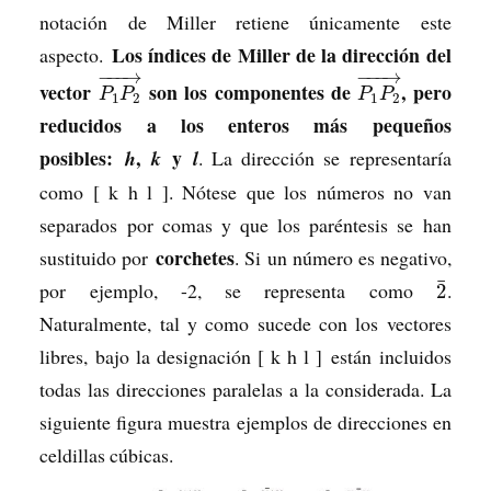
notación de Miller retiene únicamente este
Los índices de Miller de la dirección del
aspecto.
−
−
−
→
−
−
−
→
vector
son los componentes de
, pero
P
P
P
P
1
2
1
2
reducidos a los enteros más pequeños
posibles:
,
y
h
k
l
. La dirección se representaría
como [ k h l ]. Nótese que los números no van
separados por comas y que los paréntesis se han
corchetes
sustituido por
. Si un número es negativo,
¯
por ejemplo, -2, se representa como
.
2
Naturalmente, tal y como sucede con los vectores
libres, bajo la designación [ k h l ] están incluidos
todas las direcciones paralelas a la considerada. La
siguiente figura muestra ejemplos de direcciones en
celdillas cúbicas.