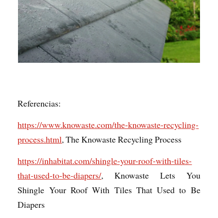
Referencias:
https://www.knowaste.com/the-knowaste-recycling-
process.html
, The Knowaste Recycling Process
https://inhabitat.com/shingle-your-roof-with-tiles-
that-used-to-be-diapers/
, Knowaste Lets You
Shingle Your Roof With Tiles That Used to Be
Diapers