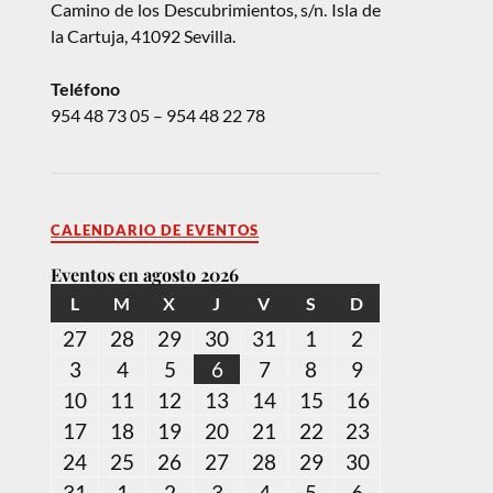
Camino de los Descubrimientos, s/n. Isla de
la Cartuja, 41092 Sevilla.
Teléfono
954 48 73 05 – 954 48 22 78
CALENDARIO DE EVENTOS
Eventos en agosto 2026
L
M
X
J
V
S
D
27
28
29
30
31
1
2
3
4
5
6
7
8
9
10
11
12
13
14
15
16
17
18
19
20
21
22
23
24
25
26
27
28
29
30
31
1
2
3
4
5
6