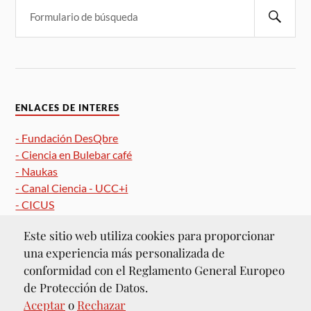
ENLACES DE INTERES
- Fundación DesQbre
- Ciencia en Bulebar café
- Naukas
- Canal Ciencia - UCC+i
- CICUS
Este sitio web utiliza cookies para proporcionar
una experiencia más personalizada de
conformidad con el Reglamento General Europeo
de Protección de Datos.
&
FUNCIONA CON
WORDPRESS
TEMA DE
ANDERS NORÉN
Aceptar
o
Rechazar