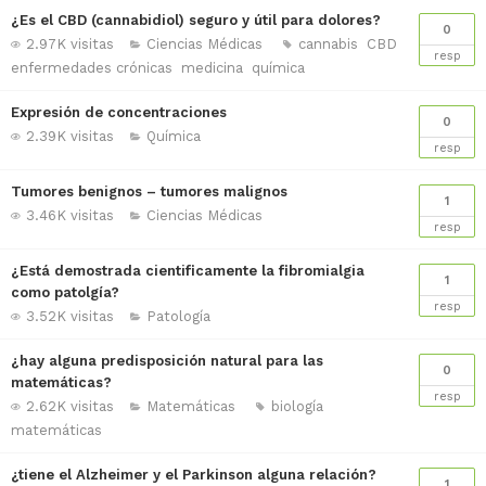
¿Es el CBD (cannabidiol) seguro y útil para dolores?
0
2.97K visitas
Ciencias Médicas
cannabis
CBD
resp
enfermedades crónicas
medicina
química
Expresión de concentraciones
0
2.39K visitas
Química
resp
Tumores benignos – tumores malignos
1
3.46K visitas
Ciencias Médicas
resp
¿Está demostrada cientificamente la fibromialgia
1
como patolgía?
resp
3.52K visitas
Patología
¿hay alguna predisposición natural para las
0
matemáticas?
resp
2.62K visitas
Matemáticas
biología
matemáticas
¿tiene el Alzheimer y el Parkinson alguna relación?
1