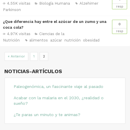
4.55K visitas
Biología Humana
Alzehimer
resp
Parkinson
¿Que diferencia hay entre el azúcar de un zumo y una
0
coca cola?
resp
4.97K visitas
Ciencias de la
Nutrición
alimentos
azúcar
nutrición
obesidad
« Anterior
1
2
NOTICIAS-ARTÍCULOS
Paleogenómica, un fascinante viaje al pasado
Acabar con la malaria en el 2030, ¿realidad o
sueño?
¿Te paras un minuto y te animas?