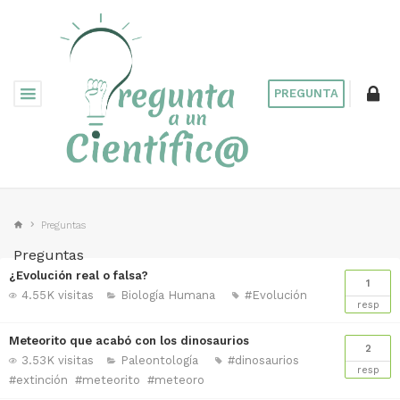
PREGUNTA
Preguntas
Preguntas
¿Evolución real o falsa?
1
4.55K visitas
Biología Humana
#Evolución
resp
Meteorito que acabó con los dinosaurios
2
3.53K visitas
Paleontología
#dinosaurios
resp
#extinción
#meteorito
#meteoro