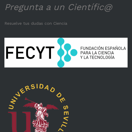
Pregunta a un Científic@
Resuelve tus dudas con Ciencia