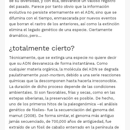
de su diversidad, y con ella, desvanece un valioso registro
del pasado. Parece por tanto obvio que la información
evolutiva no persiste eternamente en el ADN, sino que se
difumina con el tiempo, enmascarada por nuevos eventos
que borran el rastro de los anteriores, así como la extinción
elimina el legado genético de una especie. Ciertamente
dramático, pero…
¿totalmente cierto?
Técnicamente, que se extinga una especie no quiere decir
que su ADN desvanezca de forma instantánea. Como
cualquier materia orgánica, la molécula del ADN se degrada
paulatinamente
post-mortem
, debido a una serie reacciones
químicas que la descomponen hasta hacerla irreconocible.
La duración de dicho proceso depende de las condiciones
ambientales. Si son favorables, frías y secas, como en las
estepas siberianas, la preservación es posible. De hecho,
uno de los primeros hitos de la paleogenómica –el análisis
genético de fósiles- fue la secuenciación del genoma del
mamut (2008). De forma similar, el genoma más antiguo
jamás secuenciado, de 700,000 años de antigüedad, fue
extraído de un fósil de caballo enterrado en la península de