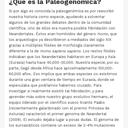
¿Qué es la Paleogenómica?
Si por algo es conocida la paleogenómica es por reescribir
nuestra historia como especie, ayudando a solventar
algunos de los grandes debates dentro de la comunidad
científica. Uno de ellos era nuestra posible hibridación con
Neandertales. Éstos eran homínidos del género
Homo
, que
los arqueólogos ya describieron a mediados del siglo XIX
gracias a múltiples fósiles de morfología claramente
diferente a la de
Homo sapiens sapiens
. Los restos fósiles
indicaban que los Neandertales habitaron en Europa y Asía
(Eurasia) hasta hace 40,000-30,000. Nuestra especie, por su
parte, llegó desde África hace aproximadamente 100,000-
60,000 años. Eso implica que ambas especies co-existimos
durante una gran ventana de tiempo en Eurasia, donde se
especulaba que podríamos habernos cruzado. Para
investigar si realmente existió tal hibridación, y para
aprender más sobre nuestro grupo evolutivo hermano, el
equipo liderado por el científico sueco Svante Pääbo
(recientemente galardonado con el premio Princesa de
Asturias) caracterizó el primer genoma de Neandertal
(2009). El estudio dejaba lugar a pocas dudas. El genoma de
los euroasiáticos contiene un exceso de 2-4% mutaciones