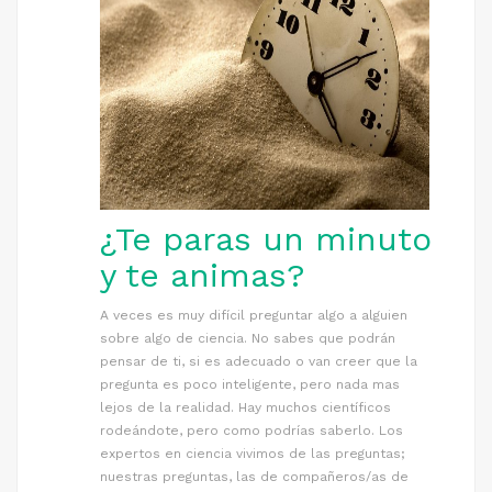
¿Te paras un minuto
y te animas?
A veces es muy difícil preguntar algo a alguien
sobre algo de ciencia. No sabes que podrán
pensar de ti, si es adecuado o van creer que la
pregunta es poco inteligente, pero nada mas
lejos de la realidad. Hay muchos científicos
rodeándote, pero como podrías saberlo. Los
expertos en ciencia vivimos de las preguntas;
nuestras preguntas, las de compañeros/as de