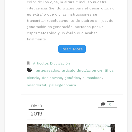
color de los ojos, la altura e incluso nuestra
inteligencia. Siendo vitales para el desarrollo, no
es extraño que dichas instrucciones se
transmitan recelosamente de padres a hijos, de
generación en generación, portadas por un
espermatozoide y un óvulo que acaban
finalmente
Read More
Artículos Divulgación
,
,
antepasados
artículo divulgacion científica
,
,
,
,
ciencia
denisovano
genética
humanidad
,
neandertal
paleogenómica
0
Dic 18
2019