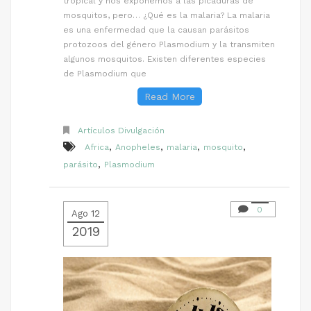
tropical y nos exponemos a las picaduras de
mosquitos, pero… ¿Qué es la malaria? La malaria
es una enfermedad que la causan parásitos
protozoos del género Plasmodium y la transmiten
algunos mosquitos. Existen diferentes especies
de Plasmodium que
Read More
Artículos Divulgación
,
,
,
,
Africa
Anopheles
malaria
mosquito
,
parásito
Plasmodium
0
Ago 12
2019