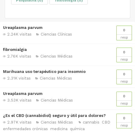
Psiquiatría
(0)
Toxicología
(0)
Ureaplasma parvum
0
2.24K visitas
Ciencias Clínicas
resp
fibromialgia
0
2.76K visitas
Ciencias Médicas
resp
Marihuana uso terapéutico para insomnio
0
2.31K visitas
Ciencias Médicas
resp
Ureaplasma parvum
0
3.53K visitas
Ciencias Médicas
resp
¿Es el CBD (cannabidiol) seguro y útil para dolores?
0
2.97K visitas
Ciencias Médicas
cannabis
CBD
resp
enfermedades crónicas
medicina
química