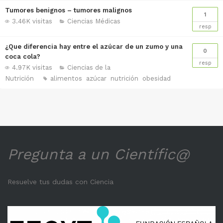
Tumores benignos – tumores malignos
1
3.46K visitas
Ciencias Médicas
resp
¿Que diferencia hay entre el azúcar de un zumo y una
0
coca cola?
resp
4.97K visitas
Ciencias de la
Nutrición
alimentos
azúcar
nutrición
obesidad
Pregunta a un Científic@
Resuelve tus dudas con Ciencia