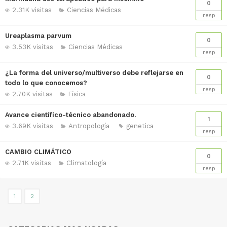
0
2.31K visitas
Ciencias Médicas
resp
Ureaplasma parvum
0
3.53K visitas
Ciencias Médicas
resp
¿La forma del universo/multiverso debe reflejarse en
0
todo lo que conocemos?
resp
2.70K visitas
Física
Avance científico-técnico abandonado.
1
3.69K visitas
Antropología
genetica
resp
CAMBIO CLIMÁTICO
0
2.71K visitas
Climatología
resp
1
2