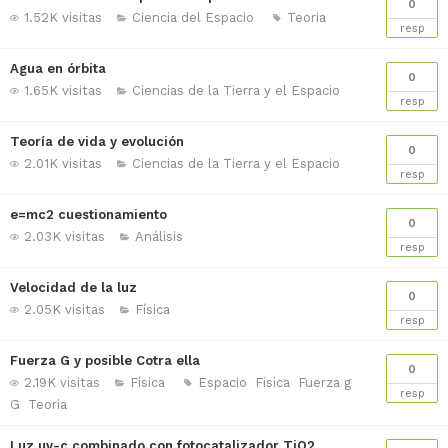
0
1.52K visitas
Ciencia del Espacio
Teoria
resp
Agua en órbita
0
1.65K visitas
Ciencias de la Tierra y el Espacio
resp
Teoría de vida y evolución
0
2.01K visitas
Ciencias de la Tierra y el Espacio
resp
e=mc2 cuestionamiento
0
2.03K visitas
Análisis
resp
Velocidad de la luz
0
2.05K visitas
Física
resp
Fuerza G y posible Cotra ella
0
2.19K visitas
Física
Espacio
Fisica
Fuerza g
resp
G
Teoria
Luz uv-c combinado con fotocatalizador TiO2