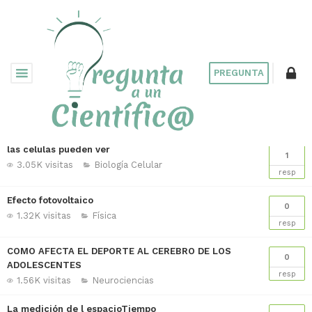
PREGUNTA
las celulas pueden ver
1
3.05K visitas
Biología Celular
resp
Efecto fotovoltaico
0
1.32K visitas
Física
resp
COMO AFECTA EL DEPORTE AL CEREBRO DE LOS
0
ADOLESCENTES
resp
1.56K visitas
Neurociencias
La medición de l espacioTiempo