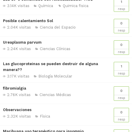
1
3.14K visitas
Química
Quimica fisica
resp
Posible calentamiento Sol
0
2.04K visitas
Ciencia del Espacio
resp
Ureaplasma parvum
0
2.24K visitas
Ciencias Clínicas
resp
Las glucoproteinas se pueden destruir de alguna
1
manera??
resp
3.17K visitas
Biología Molecular
fibromialgia
0
2.76K visitas
Ciencias Médicas
resp
Observaciones
0
2.32K visitas
Física
resp
Marihuana uso terapéutico para insomnio